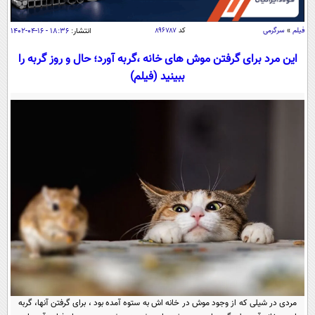
سیاسی
اقتصاد
فیلم
»
سرگرمی
کد
۸۹۶۷۸۷
انتشار:
۱۸:۳۶ - ۱۶-۰۴-۱۴۰۲
جامعه
اقتصادی
این مرد برای گرفتن موش های خانه ،گربه آورد؛ حال و روز گربه را
ببینید (فیلم)
ورزشی
اجتماعی
خودرو
بین الملل
حوادث
فرهنگ و هنر
سیاست خارجی
سلامت
علم و دانش
یک برش دانایی
قرآن
فناوری و It
محیط زیست
گوناگون
علمی
سفر و تفریح
فیلم
سرگرمی
اخبار کریپتو
عصر ایران 2
اقتصاد
باشگاه مغز
آموزش زبان
خواندنی ها و دیدنی ها
ورزش
مجله تصویری سلاح
داستان کوتاه
سیاست
مردی در شیلی که از وجود موش در خانه اش به ستوه آمده بود ، برای گرفتن آنها، گربه