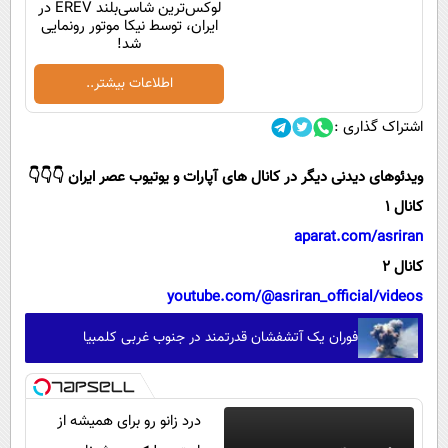
لوکس‌ترین شاسی‌بلند EREV در
ایران، توسط نیکا موتور رونمایی
شد!
اطلاعات بیشتر..
اشتراک گذاری :
ویدئوهای دیدنی دیگر در کانال های آپارات و یوتیوب عصر ایران 👇👇👇
کانال 1
aparat.com/asriran
کانال 2
youtube.com/@asriran_official/videos
فوران یک آتشفشان قدرتمند در جنوب غربی کلمبیا
درد زانو رو برای همیشه از