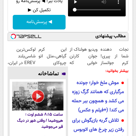
یادت ببر! ◀ پرسش‌نامه رو
تکمیل کن ▶
◀ پرسش‌نامه
مطالب پیشنهادی
نجات دهنده
ویدیو هولناک از
این کرم
لوکس‌ترین
شما از پیری!
جوان کارتن
گیاهی،مثل اتو
شاسی‌بلند
کرم جوانساز
خوابی که
چروکای
EREV در ایران،
جلبک
میلیاردر شد.
پوستتوصاف
توسط نیکا
بیشتر بخوانید:
تماشاخانه
50%تخفیف
آموزش رایگان
میکنه!50%تخفیف
موتور رونمایی
موش ملخ خوار؛ جونده
شد!
مرگباری که همانند گرگ زوزه
می کشد و همچون ببر حمله
می کند! (+فیلم و عکس)
ساعت ۸:۱۵ ششم اوت ؛
تلاش گربه بازیگوش برای
هیروشیما / وقتی شهر در دیگ
قیر می‌جوشید
رفتن زیر چرخ های اتوبوس