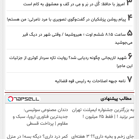
3
امروز با حافظ: گُل در بَر و مِی در کَف و معشوق به کام است
4
پیام روشن پزشکیان در گفت‌و‌گوی تصویری با مرد نامرئی: من هستم!
5
ساعت ۸:۱۵ ششم اوت ؛ هیروشیما / وقتی شهر در دیگ قیر
می‌جوشید
6
شهید لاریجانی چگونه ردیابی شد؟ روایت تازه سردار کوثری از جزئیات
این ماجرا
7
نامه جبهه اصلاحات به رئیس قوه قضائیه
مطالب پیشنهادی
به بزرگترین جشنواره ایمپلنت تهران
دندان مصنوعی سوئیسی:
سر بزنید ! | فقط ۲۵ میلیون !
جدیدترین فناوری اروپا، سبک و
مقاوم | پرداخت قسطی
جای زخم و بخیه داری؟؟ 3 هفته‌ای
کمر درد داری؟ دیگه بسه! در منزل