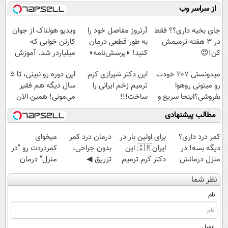
رایگان رو شرکت
کنید!
فناوری اروپا،
میلیاردر شد.
از سراسر وب
کن تا دیر نشده!
◗پرسش‌نامه◖
سبک و مقاوم |
آموزش رایگان
پرداخت قسطی
جای بخیه داری؟؟ فقط
آرتروز مفاصل خود را
ویدیو هولناک از جوان
در 3 هفته ترمیمش
به طور قطعی درمان
کارتن خوابی که
کن!😍
کنید! ◗پرسش‌نامه◖
میلیاردر شد. آموزش
رایگان
میدونستی 207 خودت
این دکتر شیرازی کرم
این دوره رو نبینی، تا 5
رو میتونی روهوا
ترمیم زخم ایرانی را
سال دیگه هم فقیر
بفروشی؟اینجا سریع و
ساخت!!!
می‌مونی! همین الان
راحت بفروش
ثبت نام کن
مطالب پیشنهادی
کمر درد داری؟
برای اولین بار در
درمان درد کمر
میخوای
دیگه بسه! در
ایران🇮🇷 این
بدون جراحی،
کمردردت رو "در
منزل درمانش
دکتر کرم ترمیم
تزریق ◀
منزل" درمان
کن
کننده 23 روزه
پرسش‌نامه رو پر
کنی؟ (◂فیلم +
نظر شما
(◀پرسش‌نامه)
ساخت!
کن ▶
◂پرسش‌نامه)
نام
ایمیل