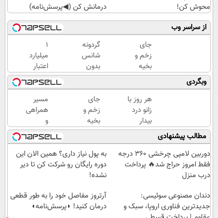
محوش کن!
درمانش کن (◀پرسش‌نامه)
از سراسر وب
جای
گردونه
۱
زخم و
شانس
میلیارد
بخیه
بدون
اعتبار
داری؟؟
پوچ از
خرید
وبگردی
3
PS5
طلا |
هفته‌ای
تا
بدون
هر روز با
جای
مسیر
محوش
آیفون17
ضامن
زانو درد
زخم و
همراهی
کن!
و بیت
و چک
بیدار
بخیه
و
کوین
می‌شی؟
داری؟؟
گزارش
مطالب پیشنهادی
🔥
وقتشه
3
عملکرد
برای
هفته‌ای
گروه
دوربین لامپی چرخشی 360 درجه
به پول نیاز داری؟ همین الان این
همیشه
محوش
اسنپ
فقط امروز حراج شد🔥 پرداخت
دوره رایگان رو شرکت کن تا دیر
درمانش
کن!
در
درب منزل
نشده!
کنی✅فرم
۱۴۰۴
دندان مصنوعی سوئیسی:
پر کن
آرتروز مفاصل خود را به طور قطعی
جدیدترین فناوری اروپا، سبک و
درمان کنید! ◗پرسش‌نامه◖
مقاوم | پرداخت قسطی