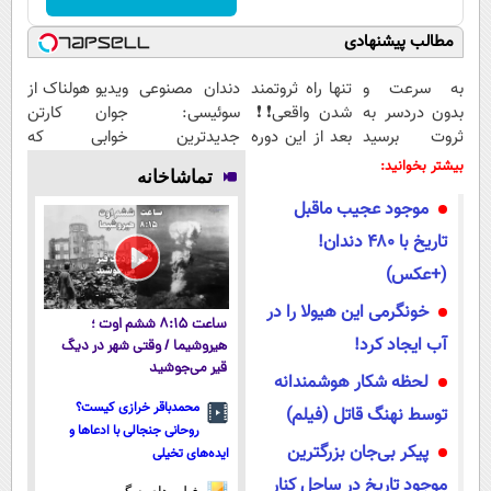
مطالب پیشنهادی
به سرعت و
تنها راه ثروتمند
دندان مصنوعی
ویدیو هولناک از
بدون دردسر به
شدن واقعی❗❗
سوئیسی:
جوان کارتن
ثروت برسید
بعد از این دوره
جدیدترین
خوابی که
(دوره کاملا
تو خواب هم
فناوری اروپا،
میلیاردر شد.
بیشتر بخوانید:
تماشاخانه
رایگان
پول در بیار😍
سبک و مقاوم |
آموزش رایگان
موجود عجیب ماقبل
پولسازی)
پرداخت قسطی
تاریخ با ۴۸۰ دندان!
(+عکس)
خونگرمی این هیولا را در
ساعت ۸:۱۵ ششم اوت ؛
آب ایجاد کرد!
هیروشیما / وقتی شهر در دیگ
قیر می‌جوشید
لحظه شکار هوشمندانه
محمدباقر خرازی کیست؟
توسط نهنگ قاتل (فیلم)
روحانی جنجالی با ادعاها و
پیکر بی‌جان بزرگترین
ایده‌های تخیلی
موجود تاریخ در ساحل کنار