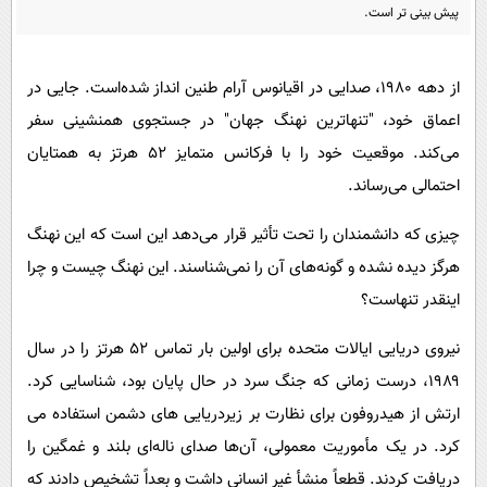
پیامک
سرگرمی
پیش بینی تر است.
روانشناسی
فناوری
از دهه ۱۹۸۰، صدایی در اقیانوس آرام طنین انداز شده‌است. جایی در
آشپزی
گوناگون
اعماق خود، "تنهاترین نهنگ جهان" در جستجوی همنشینی سفر
دانلود
حوادث
می‌کند. موقعیت خود را با فرکانس متمایز ۵۲ هرتز به همتایان
محیط زیست
احتمالی می‌رساند.
سلامت
چیزی که دانشمندان را تحت تأثیر قرار می‌دهد این است که این نهنگ
فرهنگی
هرگز دیده نشده و گونه‌های آن را نمی‌شناسند. این نهنگ چیست و چرا
بین الملل
اینقدر تنهاست؟
اجتماعی
نیروی دریایی ایالات متحده برای اولین بار تماس ۵۲ هرتز را در سال
حیات وحش
۱۹۸۹، درست زمانی که جنگ سرد در حال پایان بود، شناسایی کرد.
ارتش از هیدروفون برای نظارت بر زیردریایی های دشمن استفاده می
سیاست خارجی
کرد. در یک مأموریت معمولی، آن‌ها صدای ناله‌ای بلند و غمگین را
دریافت کردند. قطعاً منشأ غیر انسانی داشت و بعداً تشخیص دادند که