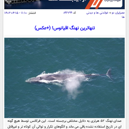
سیاسی
اقتصاد
عصرايران دو
»
خواندنی ها و دیدنی
کد
۸۹۶۷۹۹
انتشار:
۱۱:۱۰ - ۱۵-۰۴-۱۴۰۲
ها
جامعه
اقتصادی
تنهاترین نهنگ اقیانوس! (+عکس)
ورزشی
اجتماعی
خودرو
بین الملل
حوادث
فرهنگ و هنر
سیاست خارجی
سلامت
علم و دانش
یک برش دانایی
قرآن
فناوری و It
محیط زیست
گوناگون
علمی
سفر و تفریح
فیلم
سرگرمی
اخبار کریپتو
عصر ایران 2
اقتصاد
باشگاه مغز
آموزش زبان
خواندنی ها و دیدنی ها
ورزش
مجله تصویری سلاح
داستان کوتاه
صدای نهنگ ۵۲ هرتزی به دلایل مختلفی برجسته است. این فرکانس توسط هیچ گونه
سیاست
ای در تاریخ استفاده نشده باقی می ماند و الگوهای تکرار و توالی آن کوتاه تر و غیرقابل