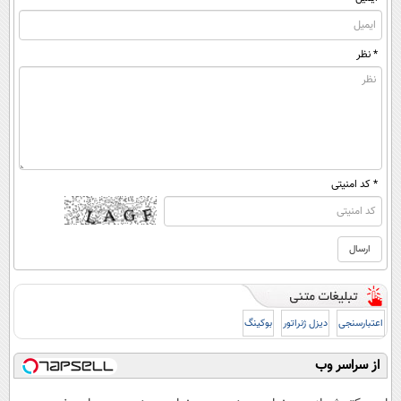
* نظر
* کد امنیتی
اعتبارسنجی
دیزل ژنراتور
بوکینگ
از سراسر وب