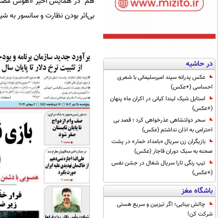
هم در همایش اخیر «هوش مصنوعی و
بی‌اثر بودن نظارت و سانسور به 
در حاشیه
عکس پدرانه سپند امیرسلیمانی با شعری
احساسی (+عکس)
استایل شیک لیندا کیانی در اکران ماه پنهان
(+عکس)
سحر دولتشاهی عذرخواهی کرد ؛ قصد بی
احترامی به اذان نداشتم (عکس)
بازیگران زن سریال «بامداد خمار» در پشت
صحنه به سبک دوران قاجار (عکس)
تیپ رنگی تارا سریال شغال در جشن نفس
(+عکس)
باشگاه مغز
چالش بینایی؛ اگر تیزبین و سریع هستی
شرکت کن!