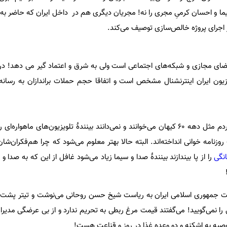
یما و احسان کرمیِ مجری را نه! مجریان دیگری هم در داخل ایران که حاضر به ت
در اجرای پروژه خالص‌سازی توصیف می‌کند.
 فضای مجازی و شبکه‌های اجتماعی است ولی به شرق و اعتماد گیر می‌ دهد! د
یزیون ایران اینترنشنال مشخص است و اتفاقا حجم حملات براندازان به رسانه
خیال می‌کنند اگر اینها نباشند مردم مثل دهه 60 کیهان می‌خوانند و نمی‌دانند بینندۀ تلویزیون‌های ماه
زنامه خوانی انداخته‌اند. البته حالا بهتر معلوم می‌شود که چرا هم‌فکران‌شا
نگی
را از پا بیندازند بینندۀ صدا و سیما زیاد می‌شود غافل از این که به صدا و 
م علیه دولت جمهوری اسلامی ایران به ریاست شیخ حسن روحانی می‌نوشت و تیتر پشت 
 را نمی‌گویید! می‌گفتند قیمت مرغ ربطی به تحریم ندارد و از بی عرضگی مدیر
توصیه به اشکنه و دو وعده غذا د‌ر روز و قناعت هست!