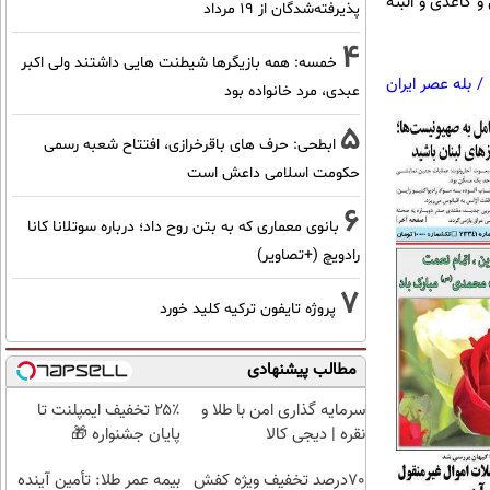
 کاغذی و البته
پذیرفته‌شدگان از ۱۹ مرداد
4
خمسه: همه بازیگرها شیطنت هایی داشتند ولی اکبر
/
بله عصر ایران
عبدی، مرد خانواده بود
5
ابطحی: حرف های باقرخرازی، افتتاح شعبه رسمی
حکومت اسلامی داعش است
6
بانوی معماری که به بتن روح داد؛ درباره سوتلانا کانا
رادویچ (+تصاویر)
7
پروژه تایفون ترکیه کلید خورد
مطالب پیشنهادی
سرمایه گذاری امن با طلا و
۲۵٪ تخفیف ایمپلنت تا
نقره | دیجی کالا
پایان جشنواره 🎁
70درصد تخفیف ویژه کفش
بیمه عمر طلا: تأمین آینده