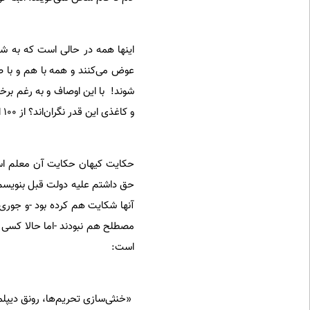
اینها همه در حالی است که به ش
عوض می‌کنند و همه با هم و با ص
شوند! با این اوصاف و به رغم برخ
و کاغذی این قدر نگران‌اند؟ از 100 اگر 99 تا داشته باشند باز دنبال همان یکی هستند!
حکایت کیهان حکایت آن معلم 
حق داشتم علیه دولت قبل بنویسم (
آنها شکایت هم کرده بود -و جور‌ی
مصطلح هم نبودند -اما حالا کسی 
است:
«خنثی‌سازی تحریم‌ها، رونق دیپلم