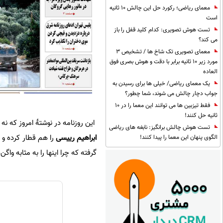
معمای ریاضی؛ رکورد حل این چالش 10 ثانیه
است
تست هوش تصویری: کدام کلید قفل را باز
می کند؟
معمای تصویری تک شاخ ها / تشخیص 3
مورد زیر 10 ثانیه برابر با دقت و هوش بصری فوق
العاده
یک معمای ریاضی/ خیلی ها برای رسیدن به
جواب دچار چالش می شوند، شما چطور؟
فقط تیزبین ها می توانند این معما را در 10
ثانیه حل کنند!
این روزنامه در نوشتۀ امروز که نه
تست هوش چالش برانگیز: نابغه های ریاضی
ابراهیم رییسی
را هم قطار کرده و ب
الگوی پنهان این معما را پیدا کنند!
گرفته که چرا اینها را به مثابه وا