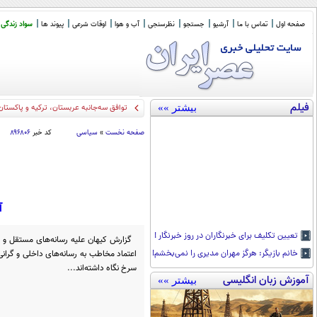
صفحه اول
تماس با ما
آرشیو
جستجو
نظرسنجی
آب و هوا
اوقات شرعی
پیوند ها
سواد زندگی
فیلم
بیشتر »»
سی ان ان: ع
_
صفحه نخست
»
سیاسی
کد خبر
۸۹۶۸۰۶
آ
تعیین تکلیف برای خبرنگاران در روز خبرنگار !
گزارش کیهان علیه رسانه‌های مستقل و م
اعتماد مخاطب به رسانه‌های داخلی و گرانی 
خانم بازیگر: هرگز مهران مدیری را نمی‌بخشم!
سرخ نگاه داشته‌اند...
آموزش زبان انگلیسی
بیشتر »»