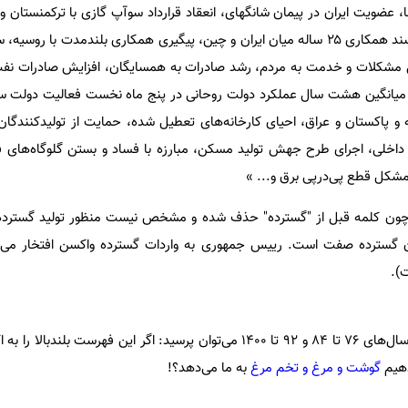
، عضویت ایران در پیمان‌‌ شانگهای، انعقاد قرارداد سوآپ گازی با ترکمنستان و
وزیر خارجه به پکن و آغاز اجرای سند همکاری ۲۵ ساله میان ایران و چین، پیگیری همکاری بلندمدت ب
ل مشکلات و خدمت به مردم، رشد صادرات به همسایگان، افزایش صادرات نف
 میانگین هشت سال عملکرد دولت روحانی در پنج ماه نخست فعالیت دولت س
 و پاکستان و عراق، احیای کارخانه‌های تعطیل شده، حمایت از تولیدکنندگان
داخلی، اجرای طرح جهش تولید مسکن، مبارزه با فساد و بستن گلوگاه‌های فس
شکل قطع پی‌در‌پی برق و... »
ن کلمه قبل از "گسترده" حذف شده و مشخص نیست منظور تولید گسترده 
 گسترده صفت است. رییس جمهوری به واردات گسترده واکسن افتخار می‌کند
).
بسیار خوب! با ادبیات کیهان در سال‌های 76 تا 84 و 92 تا 1400 می‌توان پرسید: اگر این فهرست ب
دهیم
گوشت و مرغ و تخم مرغ
به ما می‌دهد؟!