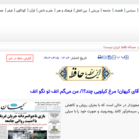
سیاسی
اقتصاد
جامعه
ورزشی
بین الملل
فرهنگ و هنر
علم و دانش
قرآن
گوناگون
فیلم
عصر 
‍‍‍ پ
پ
تاریخ انتشار:
۱۲:۰۴ - ۱۵-۰۴-۱۴۰۲
‌گزارش خطا در خبر
قای کیهان! مرغ کیلویی چند؟!/ من می‌گم انف تو نگو انف
جوز‌دار در حالی است که با بحران ریزش و کاهش
سرسام‌آور کاغذ رو‌به‌رویند و صورت خود را با سیلی