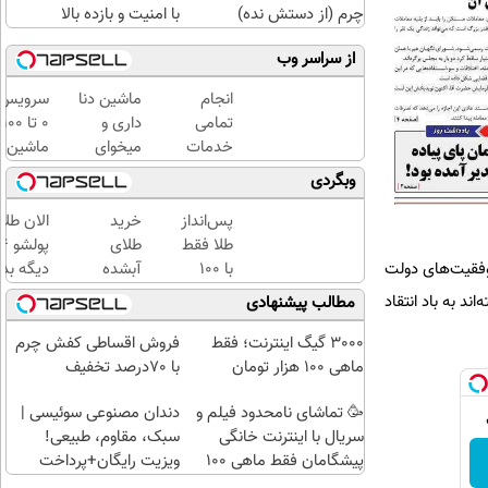
چرم (از دستش نده)
با امنیت و بازده بالا
از سراسر وب
انجام
ماشین دنا
سرویس
تمامی
داری و
0 تا 100
خدمات
میخوای
ماشین
خودرویی
بفروشی؟؟
با یدک
وبگردی
در محل
اینجا
دات کام
با یدک
راحت و
پس‌انداز
خرید
الان طلا
دات کام
سریع
طلا فقط
طلای
بفروش
موفقیت‌های دولت
با ۱۰۰
آبشده
دیگه بده
هزارتومان
حتی با
سرمایه‌گ
د به باد انتقاد
مطالب پیشنهادی
(امن و
۱۰۰هزارتومان
طلا با ا
راحت)
بی‌بهره
3000 گیگ اینترنت؛ فقط
فروش اقساطی کفش چرم
ماهی 100 هزار تومان
با 70درصد تخفیف
🥳 تماشای نامحدود فیلم و
دندان مصنوعی سوئیسی |
سریال با اینترنت خانگی
سبک، مقاوم، طبیعی!
پیشگامان فقط ماهی 100
ویزیت رایگان+پرداخت
اقساطی😍