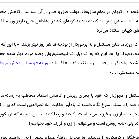
فحه اول کیهان در تمام سال‌های دولت قبل و حتی در آن سه سال کاهش مح
شدت منفی و نومید کننده بود به گونه‌ای که در مقاطعی حتی تلویزیون منافق
ی کیهان استناد می‌کرد.
ه روزنامه‌های مستقل و نه برخوردار از بودجه‌ها هر روز تیتر بزنند: «با این که 
 به‌به!» یا «با این که به اف‌ای‌تی‌اف نپیوستیم ولی وضع مردم بهتر شده چه
ه اما دیگر این قدر اسراف نکنید!» یا « اگر تا
دیروز به عربستان فحش می‌دا
 مصلحتی ....»
قل و مجوز‌دار که خود با بحران ریزش و کاهش اعتماد مخاطب به رسانه‌های
 خود را با سیلی سرخ نگاه داشته‌اند یادآور حکایت ملا نصرالدین است که پول خو
در خانه از زن و فرزند می‌خواست بگردند و پیدا کنند! با این توجیه که آن کوچه
د ولی خانه روشن است و می‌توانم از زن و فرزند خود بخواهم!
اران کوچ‌کرده را می‌بیند اما مجریان رفتۀ صدا و سیما را نه! ابراهیم نبوی