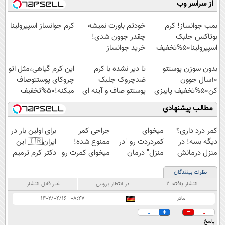
از سراسر وب
آموزش رایگان
امشب)
◗پرسش‌نامه◖
بمب جوانساز! کرم
خودتم باورت نمیشه
کرم جوانساز اسپیرولینا
بوتاکس جلبک
چقدر جوون شدی!
اسپیرولینا50%تخفیف
خرید جوانساز
اسپیرولینا با تخفیف
بدون سوزن پوستتو
تا دیر نشده با کرم
این کرم گیاهی،مثل اتو
ویژه
10سال جوون
ضدچروک جلبک
چروکای پوستتوصاف
کن50%تخفیف پاییزی
پوستتو صاف و آینه ای
میکنه!50%تخفیف
کن!
مطالب پیشنهادی
کمر درد داری؟
میخوای
جراحی کمر
برای اولین بار در
دیگه بسه! در
کمردردت رو "در
ممنوع شده!
ایران🇮🇷 این
منزل درمانش
منزل" درمان
میخوای کمرت رو
دکتر کرم ترمیم
کن
کنی؟ (◂فیلم +
در منزل درمان
کننده 23 روزه
نظرات بینندگان
(◀پرسش‌نامه)
◂پرسش‌نامه)
کنی؟
ساخت!
انتشار یافته:
۲
در انتظار بررسی:
غیر قابل انتشار:
((پرسش‌نامه))
مادر
۰۸:۴۷ - ۱۴۰۲/۰۴/۱۶
0
0
پاسخ