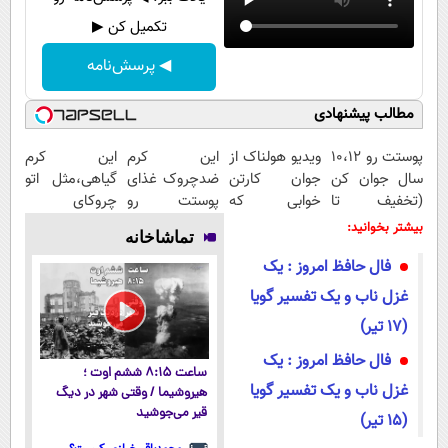
تکمیل کن ▶
◀ پرسش‌نامه
مطالب پیشنهادی
پوستت رو 10،12
ویدیو هولناک از
این کرم
این کرم
سال جوان کن
جوان کارتن
ضدچروک غذای
گیاهی،مثل اتو
(تخفیف تا
خوابی که
پوستت رو
چروکای
امشب)
میلیاردر شد.
تامین میکنه
پوستتوصاف
بیشتر بخوانید:
تماشاخانه
آموزش رایگان
(خرید با
میکنه!50%تخفیف
فال حافظ امروز : یک
40%تخفیف)
غزل ناب و یک تفسیر گویا
(17 تیر)
فال حافظ امروز : یک
ساعت ۸:۱۵ ششم اوت ؛
غزل ناب و یک تفسیر گویا
هیروشیما / وقتی شهر در دیگ
قیر می‌جوشید
(15 تیر)