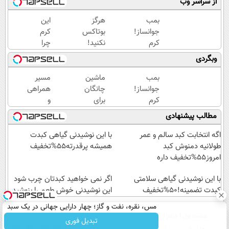
از سراسر وب
بمب
هرگز
این
جوانساز!
بوتاکس
کرم
کرم
نکنید!
چرا
بوتاکس
جوانساز
اینقدر
وبگردی
جلبک
جلبک
سر
اسپیرولینا50%تخفیف
پوست
زبون‌ها
بمب
ماشین
مسیر
شمارا
افتاده؟
جوانساز!
چانگان
همراهی
۱۰ سال
کرم
برای
و
جوان
بوتاکس
فروش
گزارش
مطالب پیشنهادی
می کند
جلبک
داری؟
عملکرد
اسپیرولینا50%تخفیف
اینجا
گروه
اگه انتخابت کبد سالم و عمر
با این نوشیدنی گیاهی کبدت
سریع
اسنپ
طولانیه دمنوش کبد
همیشه پرقدرته55%تخفیف
بفروشش
در
امروز55%تخفیف داره
۱۴۰۴
با این نوشیدنی گیاهی سلامتی
اگر نمی خواهید کبدتان چرب شود
کبدت تضمینه!50%تخفیف
این نوشیدنی خوش طعم را بنوشید
مس، نقره، نفت و گاز؛ چهار دارایی جهانی در یک سبد
صفحه اول
فیلم
عصر ایران۲
درباره عصرایران
تماس با ما
آرشیو
جستجو
تبدیل فوری