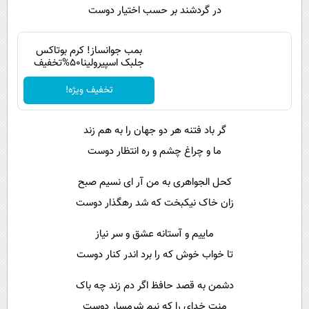
در گردشند بر حسب اختیار دوست
بمب جوانساز! کرم بوتاکس
جلبک اسپیرولینا50%تخفیف
تخفیف ویژه!
گر باد فتنه هر دو جهان را به هم زند
ما و چراغ چشم و ره انتظار دوست
کحل الجواهری به من آر ای نسیم صبح
زان خاک نیکبخت که شد رهگذار دوست
ماییم و آستانه عشق و سر نیاز
تا خواب خوش که را برد اندر کنار دوست
دشمن به قصد حافظ اگر دم زند چه باک
منت خدای را که نیم شرمسار دوست