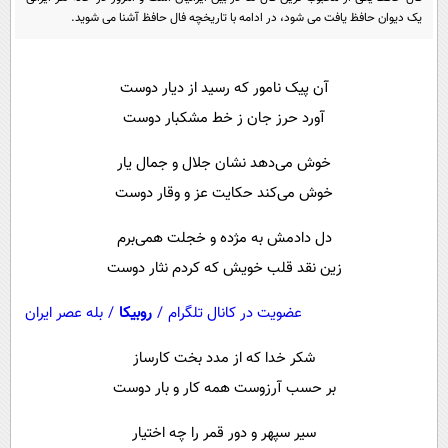
پیامک
سرگرمی
یک دیوان حافظ یافت می شود، در ادامه با تاریخچه فال حافظ آشنا می شوید.
روانشناسی
فناوری
آشپزی
گوناگون
آن پیک نامور که رسید از دیار دوست
آورد حرز جان ز خط مشکبار دوست
دانلود
حوادث
محیط زیست
خوش می‌دهد نشان جلال و جمال یار
خوش می‌کند حکایت عز و وقار دوست
سلامت
فرهنگی
دل دادمش به مژده و خجلت همی‌برم
زین نقد قلب خویش که کردم نثار دوست
بین الملل
اجتماعی
عضویت در کانال تلگرام
/
روبیکا
/
بله عصر ایران
حیات وحش
شکر خدا که از مدد بخت کارساز
سیاست خارجی
بر حسب آرزوست همه کار و بار دوست
سیر سپهر و دور قمر را چه اختیار