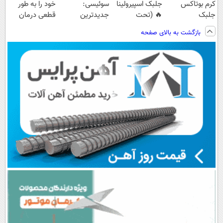
کرم بوتاکس
جلبک اسپیرولینا
سوئیسی:
خود را به طور
جلبک
🔥 (تحت
جدیدترین
قطعی درمان
اسپیرولینا50%تخفیف
لیسانس آلمان)
فناوری اروپا،
کنید!
بازگشت به بالای صفحه
سبک و مقاوم |
◗پرسش‌نامه◖
پرداخت قسطی