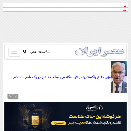
باز
نسخه اصلی
و
صفحه اول
بسته
تماس با ما
کردن
وزیر دفاع پاکستان: توافق مکه می تواند به عنوان یک ناتوی اسلامی
آرشیو
منو
علیه اسرائیل عمل کند/ دیگر کشورهای اسلامی هم می توانند به آن
جستجو
بپیوندند
نظرسنجی
آب و هوا
اوقات شرعی
پیوند ها
سواد زندگی