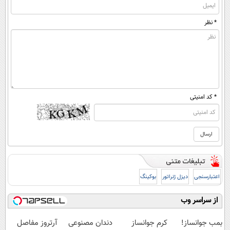
* نظر
* کد امنیتی
اعتبارسنجی
دیزل ژنراتور
بوکینگ
از سراسر وب
بمب جوانساز!
کرم جوانساز
دندان مصنوعی
آرتروز مفاصل