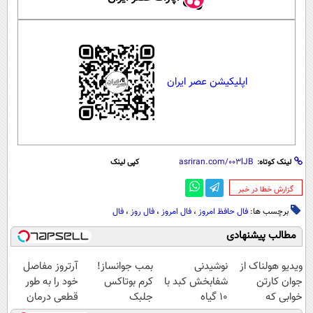
اپلیکیشن عصر ایران
لینک کوتاه:
کپی لینک
‌گزارش خطا در خبر
برچسب ها:
فال حافظ امروز
،
فال امروز
،
فال روز
،
فال
مطالب پیشنهادی
ویدیو هولناک از
نوشیدنی
بمب جوانساز!
آرتروز مفاصل
جوان کارتن
شفابخش کبد با
کرم بوتاکس
خود را به طور
خوابی که
10 گیاه
جلبک
قطعی درمان
میلیاردر شد.
موثر(تخفیف تا
اسپیرولینا50%تخفیف
کنید!