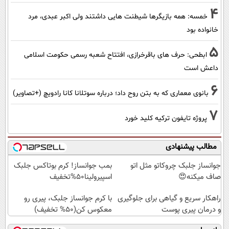
4
خمسه: همه بازیگرها شیطنت هایی داشتند ولی اکبر عبدی، مرد
خانواده بود
5
ابطحی: حرف های باقرخرازی، افتتاح شعبه رسمی حکومت اسلامی
داعش است
6
بانوی معماری که به بتن روح داد؛ درباره سوتلانا کانا رادویچ (+تصاویر)
7
پروژه تایفون ترکیه کلید خورد
مطالب پیشنهادی
جوانساز جلبک چروکاتو مثل اتو
بمب جوانساز! کرم بوتاکس جلبک
صاف میکنه😍
اسپیرولینا50%تخفیف
راهکار سریع و گیاهی برای جلوگیری
با کرم جوانساز جلبک، پیری رو
و درمان پیری پوست
معکوس کن(50% تخفیف)