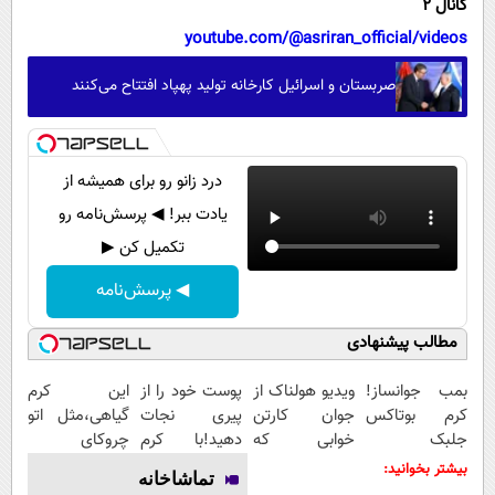
کانال 2
youtube.com/@asriran_official/videos
صربستان و اسرائیل کارخانه تولید پهپاد افتتاح می‌کنند
درد زانو رو برای همیشه از
یادت ببر! ◀ پرسش‌نامه رو
تکمیل کن ▶
◀ پرسش‌نامه
مطالب پیشنهادی
بمب جوانساز!
ویدیو هولناک از
پوست خود را از
این کرم
کرم بوتاکس
جوان کارتن
پیری نجات
گیاهی،مثل اتو
جلبک
خوابی که
دهید!با کرم
چروکای
اسپیرولینا50%تخفیف
میلیاردر شد.
ضدچروک
پوستتوصاف
بیشتر بخوانید:
تماشاخانه
آموزش رایگان
جلبک
میکنه!50%تخفیف