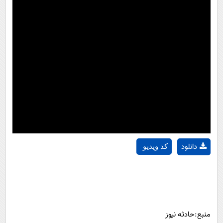
دانلود
کد ویدیو
منبع:حادثه نیوز