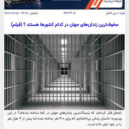
سیاسی
اقتصاد
فیلم
»
بین الملل
کد
۸۹۶۸۶۹
انتشار:
۲۲:۴۰ - ۱۵-۰۴-۱۴۰۲
جامعه
اقتصادی
مخوف‌ترین زندان‌های جهان در کدام کشورها هستند ؟ (فیلم)
ورزشی
اجتماعی
خودرو
بین الملل
حوادث
فرهنگ و هنر
سیاست خارجی
سلامت
علم و دانش
یک برش دانایی
قرآن
فناوری و It
محیط زیست
گوناگون
علمی
سفر و تفریح
فیلم
سرگرمی
اخبار کریپتو
عصر ایران 2
اقتصاد
باشگاه مغز
آموزش زبان
خواندنی ها و دیدنی ها
ورزش
مجله تصویری سلاح
تابحال فکر کرده‌اید که ترسناک‌ترین زندان‌های جهان در کجا ساخته شده‌اند؟ در این
ویدیو به داستان زندانی پرداخته‌ایم که برای ۴۰۰ نفر ساخته شده اما بیش از ۴ هزار نفر
داستان کوتاه
سیاست
را در خود جای داده‌ است.