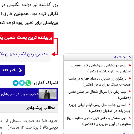
نگرانی کرده بود. همچنین طارق اح
بین‌امللی برای تغییر رویه توجه کند
پربیننده ترین پست همین ی
قدیمی‌ترین لامپ جهان ۱۲۵ ساله شد؛ افشای راز علمی طول‌عمر لامپ سنتنیال
در حاشیه
سحر دولتشاهی عذرخواهی کرد ؛ قصد بی
خبر بعد
احترامی به اذان نداشتم (عکس)
بازیگران زن سریال «بامداد خمار» در پشت
اشتراک گذاری :
صحنه به سبک دوران قاجار (عکس)
تیپ رنگی تارا سریال شغال در جشن نفس
عجیب‌ترین دوستی‌های تا
(+عکس)
استایل جالب مدل روس فیلم ایرانی جزیره
مطالب پیشنهادی
جیمز باند در اصفهان (+عکس)
تیپ مشکی و خاص فریبا نادری ستاره سریال
خرید طلا به صورت قسطی از
ب
ستایش در آیین مهرورزی (+عکس)
دیجی‌کالا ( پرداخت 12 ماهه )
م