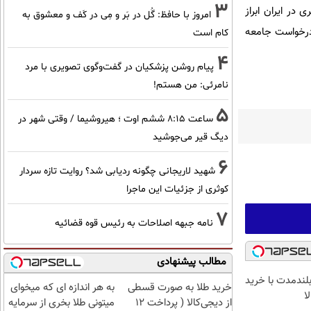
3
و مسائل حقوق بشری در ایران ابراز
امروز با حافظ: گُل در بَر و مِی در کَف و معشوق به
 درخواست جامعه
کام است
4
پیام روشن پزشکیان در گفت‌و‌گوی تصویری با مرد
نامرئی: من هستم!
5
ساعت ۸:۱۵ ششم اوت ؛ هیروشیما / وقتی شهر در
دیگ قیر می‌جوشید
6
شهید لاریجانی چگونه ردیابی شد؟ روایت تازه سردار
کوثری از جزئیات این ماجرا
7
نامه جبهه اصلاحات به رئیس قوه قضائیه
مطالب پیشنهادی
بلندمدت با خرید
خرید طلا به صورت قسطی
به هر اندازه ای که میخوای
ا
از دیجی‌کالا ( پرداخت 12
میتونی طلا بخری از سرمایه