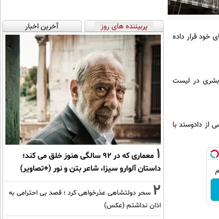
پربیننده های روز
آخرین اخبار
 خود قرار داده
به اتهامات حقوق بشری در لیست
 از دادوستد با
1
معماری که در 92 سالگی هنوز خلق می کند؛
داستان آلوارو سیزا، شاعر بتن و نور (+تصاویر)
2
سحر دولتشاهی عذرخواهی کرد ؛ قصد بی احترامی به
اذان نداشتم (عکس)