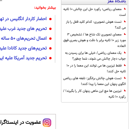
ا
باشگاه مغز
بیشتر بخوانید:
معمای ریاضی؛ رکورد حل این چالش 10 ثانیه
است
احضار کاردار انگلیس در تهر
تست هوش تصویری: کدام کلید قفل را باز
می کند؟
تحریم‌ های جدید غرب علیه 
معمای تصویری تک شاخ ها / تشخیص 3
اعمال تحریم‌هاى ۵٠ ساله اوکراین علیه ایران
مورد زیر 10 ثانیه برابر با دقت و هوش بصری فوق
العاده
تحریم‌های جدید کانادا علیه
یک معمای ریاضی/ خیلی ها برای رسیدن به
تحریم‌ جدید آمریکا علیه ایر
جواب دچار چالش می شوند، شما چطور؟
فقط تیزبین ها می توانند این معما را در 10
ثانیه حل کنند!
تست هوش چالش برانگیز: نابغه های ریاضی
الگوی پنهان این معما را پیدا کنند!
تیزبین ها مچ این ماهی پنهان کار را بگیرند! /
رکورد 10 ثانیه
عضویت در اینستاگرام