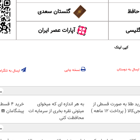
 حافظ
گلستان سعدی
گلیسی
آپارات عصر ایران
کپی لینک
ارسال به دوستان
نسخه چاپی
ارسال به تلگرام
ید طلا به صورت قسطی از
به هر اندازه ای که میخوای
خرید 4 ق
‌کالا ( پرداخت 12 ماهه )
میتونی نقره بخری از سرمایه ات
پیشگامان ☎️ ب
محافظت کنی