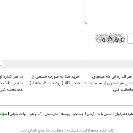
هر اندازه ای که میخوای
خرید طلا به صورت قسطی از
به هر اندازه 
تونی نقره بخری از سرمایه ات
دیجی‌کالا ( پرداخت 12 ماهه )
میتونی طلا بخ
افظت کنی
محافظت کنی
اره عصرایران
تماس با ما
آرشیو
جستجو
پیوندها
نظرسنجی
آب و هوا
اوقات شرعی
سواد 
كليه حقوق محفوظ است، استفاده از مطالب با ذكر منبع بلامانع است.