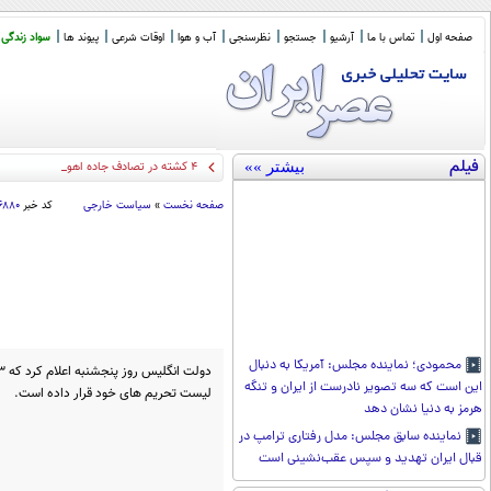
صفحه اول
تماس با ما
آرشیو
جستجو
نظرسنجی
آب و هوا
اوقات شرعی
پیوند ها
سواد زندگی
فیلم
بیشتر »»
۴ کشته در تصادف جاده اهواز خرمشهر
صفحه نخست
»
سیاست خارجی
کد خبر
۶۸۸۰
محمودی؛ نماینده مجلس: آمریکا به دنبال
این است که سه تصویر نادرست از ایران و تنگه
لیست تحریم‌ های خود قرار داده است.
هرمز به دنیا نشان دهد
نماینده سابق مجلس: مدل رفتاری ترامپ در
قبال ایران تهدید و سپس عقب‌نشینی است