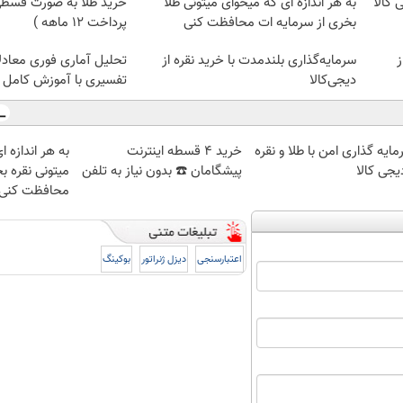
 کالا
به هر اندازه ای که میخوای میتونی طلا
خرید طلا به صورت قسطی ا
بخری از سرمایه ات محافظت کنی
پرداخت 12 ماهه )
ز
سرمایه‌گذاری بلندمدت با خرید نقره از
تحلیل آماری فوری معاد
دیجی‌کالا
تفسیری با آموزش کامل ح
ایه گذاری امن با طلا و نقره
خرید 4 قسطه اینترنت
به هر اندازه 
یجی کالا
پیشگامان ☎️ بدون نیاز به تلفن
میتونی نقره ب
محافظت کنی
اعتبارسنجی
دیزل ژنراتور
بوکینگ