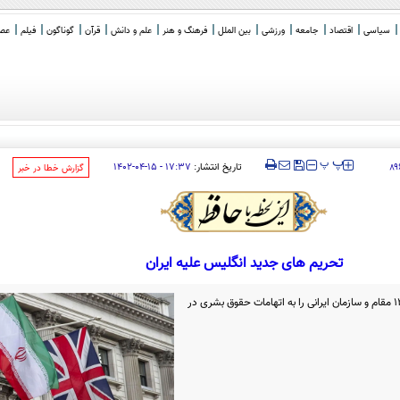
سیاسی
اقتصاد
جامعه
ورزشی
بین الملل
فرهنگ و هنر
علم و دانش
قرآن
گوناگون
فیلم
عصر 
‍‍‍ پ
پ
تاریخ انتشار:
۱۷:۳۷ - ۱۵-۰۴-۱۴۰۲
۸۹
‌گزارش خطا در خبر
تحریم‌ های جدید انگلیس علیه ایران
دولت انگلیس روز پنجشنبه اعلام کرد که 13 مقام و سازمان ایرانی را به اتهامات حقوق بشری در