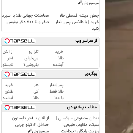
میسوزونی🧨
چطور میشه قسطی طلا
معاملات جهانی طلا با اسپرد
خرید | با طلاسی پس انداز
صفر و تا ۵۰۰ دلار بونوس
کنید
از سراسر وب
خرید
تارا رو
از الان تا
طلا
می‌خوای
آخر
آبشده
بفروشی؟
تابستون
با 100
با
حداقل
وبگردی
هزار
خودرو۴۵
12کیلو
تومن
یک‌روزه
چربی
پس‌انداز
هر
خرید
بفروشش
میسوزون
طلا فقط
کی
طلای
🧨
با ۱۰۰
طلا
آبشده
هزارتومان
داره،
حتی با
مطالب پیشنهادی
(امن و
غم
۱۰۰هزارتومان
راحت)
نداره!
دندان مصنوعی سوئیسی |
از الان تا آخر تابستون
😊💎
سبک، مقاوم، طبیعی!
حداقل 12کیلو چربی
(خرید
ویزیت رایگان+پرداخت
میسوزونی🧨