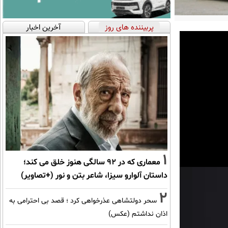
پربیننده های روز
آخرین اخبار
1
معماری که در 92 سالگی هنوز خلق می کند؛
داستان آلوارو سیزا، شاعر بتن و نور (+تصاویر)
2
سحر دولتشاهی عذرخواهی کرد ؛ قصد بی احترامی به
اذان نداشتم (عکس)