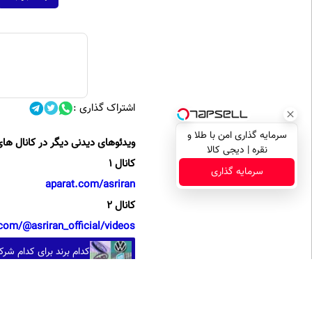
اشتراک گذاری :
سرمایه گذاری امن با طلا و
ویدئوهای دیدنی دیگر در کانال های
نقره | دیجی کالا
کانال 1
سرمایه گذاری
aparat.com/asriran
کانال 2
com/@asriran_official/videos
کدام برند برای کدام ش
مطالب پیشنهادی