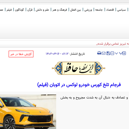
سیاسی
اقتصاد
جامعه
ورزشی
بین الملل
فرهنگ و هنر
علم و دانش
قرآن
گوناگون
فیلم
عصر 
عه تبریز تماس برقرار شده و ایشان گفته بودند من
_
‍‍‍ پ
پ
تاریخ انتشار:
۰۶:۱۲ - ۱۶-۰۴-۱۴۰۲
‌گزارش خطا در خبر
فرجام تلخ کورس خودرو لوکس در اتوبان (فیلم)
و تصادف به دنبال آن به شدت مجروح و به بخش