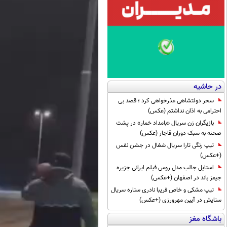
در حاشیه
سحر دولتشاهی عذرخواهی کرد ؛ قصد بی
احترامی به اذان نداشتم (عکس)
بازیگران زن سریال «بامداد خمار» در پشت
صحنه به سبک دوران قاجار (عکس)
تیپ رنگی تارا سریال شغال در جشن نفس
(+عکس)
استایل جالب مدل روس فیلم ایرانی جزیره
جیمز باند در اصفهان (+عکس)
تیپ مشکی و خاص فریبا نادری ستاره سریال
ستایش در آیین مهرورزی (+عکس)
باشگاه مغز