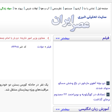
صفحه اول
تماس با ما
آرشیو
جستجو
نظرسنجی
آب و هوا
اوقات شرعی
پیوند ها
سواد زندگی
فیلم
بیشتر »»
معاون وزیر امور خارجه: دو بار با امام جم
فیلم
»
حوادث
کد خبر
۸۹۶۹۰۵
دو بچه آهوی مارخور در باغ وحش مسکو
یک نفر در حادثه کورس بستن دو خودرو 
متولد شدند
مراقبت‌های ویژه بیمارستان منتقل شد.
تصادف در کهگیلویه و بویراحمد ۲۲ مصدوم
برجای گذاشت
آموزش زبان انگلیسی
بیشتر »»