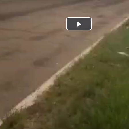
Play
Video