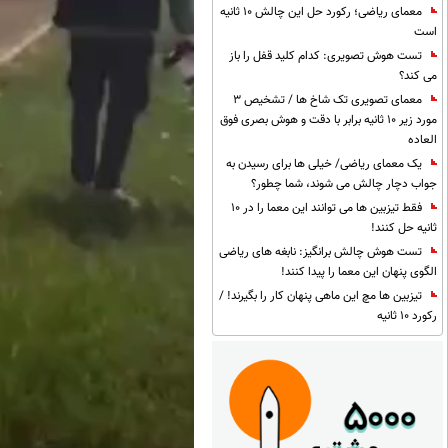
معمای ریاضی؛ رکورد حل این چالش 10 ثانیه
است
تست هوش تصویری: کدام کلید قفل را باز
می کند؟
معمای تصویری تک شاخ ها / تشخیص 3
مورد زیر 10 ثانیه برابر با دقت و هوش بصری فوق
العاده
یک معمای ریاضی/ خیلی ها برای رسیدن به
جواب دچار چالش می شوند، شما چطور؟
فقط تیزبین ها می توانند این معما را در 10
ثانیه حل کنند!
تست هوش چالش برانگیز: نابغه های ریاضی
الگوی پنهان این معما را پیدا کنند!
تیزبین ها مچ این ماهی پنهان کار را بگیرند! /
رکورد 10 ثانیه