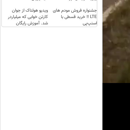
طلا با
اقساطی😍
جشنواره فروش مودم های
چند
ویدیو هولناک از جوان
LTE ‼️ خرید قسطی با
کلیک)
کارتن خوابی که میلیاردر
اسنپ‌پی
شد. آموزش رایگان