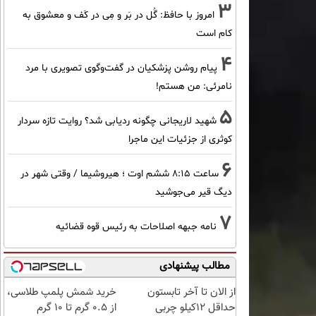
3
امروز با حافظ: گُل در بَر و مِی در کَف و معشوق به
کام است
4
پیام روشن پزشکیان در گفت‌و‌گوی تصویری با مرد
نامرئی: من هستم!
5
شهید لاریجانی چگونه ردیابی شد؟ روایت تازه سردار
کوثری از جزئیات این ماجرا
6
ساعت ۸:۱۵ ششم اوت ؛ هیروشیما / وقتی شهر در
دیگ قیر می‌جوشید
7
نامه جبهه اصلاحات به رئیس قوه قضائیه
مطالب پیشنهادی
از الان تا آخر تابستون
خرید شمش پلمپ طلاسی،
حداقل 12کیلو چربی
از ۰.۵ گرم تا ۱۰ گرم