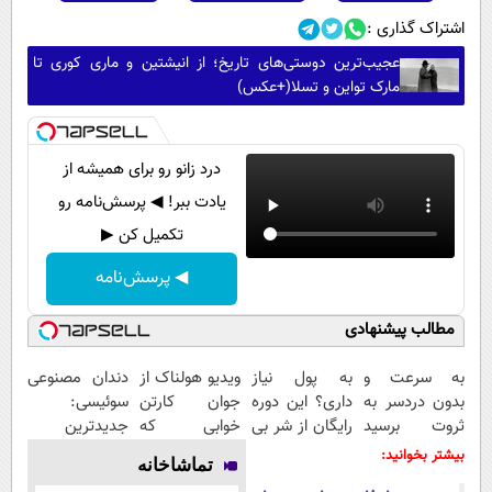
اشتراک گذاری :
عجیب‌ترین دوستی‌های تاریخ؛ از انیشتین و ماری کوری تا
مارک تواین و تسلا(+عکس)
درد زانو رو برای همیشه از
یادت ببر! ◀ پرسش‌نامه رو
تکمیل کن ▶
◀ پرسش‌نامه
مطالب پیشنهادی
به سرعت و
به پول نیاز
ویدیو هولناک از
دندان مصنوعی
بدون دردسر به
داری؟ این دوره
جوان کارتن
سوئیسی:
ثروت برسید
رایگان از شر بی
خوابی که
جدیدترین
(دوره کاملا
پولی خلاصت
میلیاردر شد.
فناوری اروپا،
بیشتر بخوانید:
تماشاخانه
رایگان
میکنه
آموزش رایگان
سبک و مقاوم |