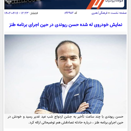
سیاسی
اقتصاد
صفحه نخست
»
فرهنگی/هنری
کد
۸۹۶۹۵۲
انتشار:
۱۲:۲۳ - ۱۶-۰۴-۱۴۰۲
جامعه
اقتصادی
نمایش خودروی له شده حسن ریوندی در حین اجرای برنامه طنز
ورزشی
اجتماعی
خودرو
بین الملل
حوادث
فرهنگ و هنر
سیاست خارجی
سلامت
علم و دانش
یک برش دانایی
قرآن
فناوری و It
محیط زیست
گوناگون
علمی
سفر و تفریح
فیلم
سرگرمی
اخبار کریپتو
عصر ایران 2
اقتصاد
باشگاه مغز
آموزش زبان
خواندنی ها و دیدنی ها
ورزش
مجله تصویری سلاح
حسن ریوندی با چند ساعت تأخیر به جشن ازدواج شب عید غدیر رسید و خودش در
داستان کوتاه
حین اجرای برنامه طنز ، درباره حادثه تصادفش هم توضیحاتی ارائه کرد.
سیاست