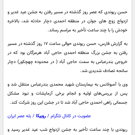
پیامک
سرگرمی
حسن ریوندی که عصر روز گذشته در مسیر رفتن به جشن عید غدیر و
روانشناسی
فناوری
ازدواج زوج های جوان در منطقه احمدی دچار حادثه شد، بالاخره
آشپزی
گوناگون
خودش را با چند ساعت تأخیر به مراسم رساند.
دانلود
حوادث
به گزارش فارس، حسن ریوندی حوالی ساعت ۱۷ روز گذشته در مسیر
محیط زیست
رفتن به جشن بزرگ منطقه احمدی حاجی آباد هرمزگان بود که در
سلامت
خروجی بندرعباس به سمت حاجی آباد ( در محدوده چهچکور) دچار
فرهنگی
سانحه تصادف شدیدی شد.
بین الملل
وی با آمبولانس به بیمارستان شهید محمدی بندرعباس منتقل شد و
اجتماعی
پس از بررسی‌های اولیه و انجام برخی آزمایشات و نبود مشکل
جسمانی راهی احمدی حاجی آباد شد تا در جشن این روز شرکت کند.
حیات وحش
سیاست خارجی
عضویت در کانال تلگرام
/
روبیکا
/
بله عصر ایران
ریوندی با چند ساعت تأخیر به جشن ازدواج شب عید غدیر رسید و