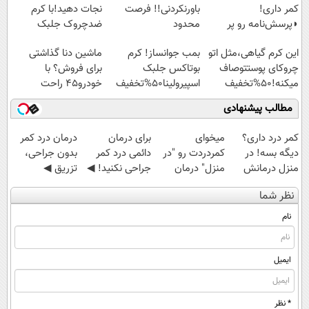
کمر داری!
باورنکردنی!! فرصت
نجات دهید!با کرم
◗پرسش‌نامه رو پر
محدود
ضدچروک جلبک
کن◖
این کرم گیاهی،مثل اتو
بمب جوانساز! کرم
ماشین دنا گذاشتی
چروکای پوستتوصاف
بوتاکس جلبک
برای فروش؟ با
میکنه!50%تخفیف
اسپیرولینا50%تخفیف
خودرو45 راحت
بفروش
مطالب پیشنهادی
کمر درد داری؟
میخوای
برای درمان
درمان درد کمر
دیگه بسه! در
کمردردت رو "در
دائمی درد کمر
بدون جراحی،
منزل درمانش
منزل" درمان
جراحی نکنید! ◀
تزریق ◀
کن
کنی؟ (◂فیلم +
پرسش‌نامه رو پر
پرسش‌نامه رو پر
نظر شما
(◀پرسش‌نامه)
◂پرسش‌نامه)
کن ▶
کن ▶
نام
ایمیل
* نظر