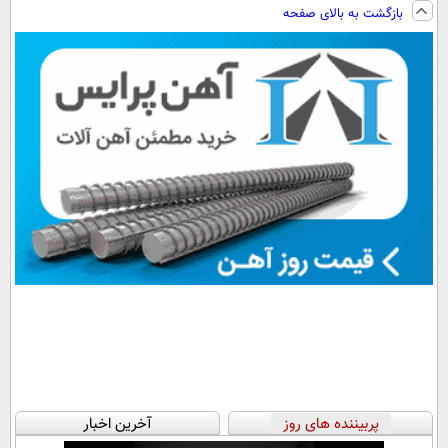
فناوری اروپا،
ویزیت
نصب آسان و
(◂پرسش‌نامه رو
بازگشت به بالای صفحه
سبک و مقاوم |
رایگان+پرداخت
پرداخت اقساطی
پر کن)
پرداخت قسطی
اقساطی😍
💳 📍 تهران
پربیننده های روز
آخرین اخبار