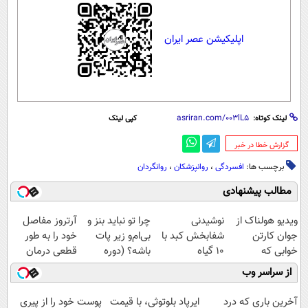
اپلیکیشن عصر ایران
لینک کوتاه:
کپی لینک
‌گزارش خطا در خبر
برچسب ها:
افسردگی
،
روانپزشکان
،
روانگردان
مطالب پیشنهادی
ویدیو هولناک از
نوشیدنی
چرا تو نباید بنز و
آرتروز مفاصل
جوان کارتن
شفابخش کبد با
بی‌ام‌و زیر پات
خود را به طور
خوابی که
10 گیاه
باشه؟ (دوره
قطعی درمان
میلیاردر شد.
موثر(تخفیف تا
رایگان درآمد
کنید!
از سراسر وب
آموزش رایگان
امشب)
میلیاردی)
◗پرسش‌نامه◖
آخرین باری که درد
ایرپاد بلوتوثی، با قیمت
پوست خود را از پیری