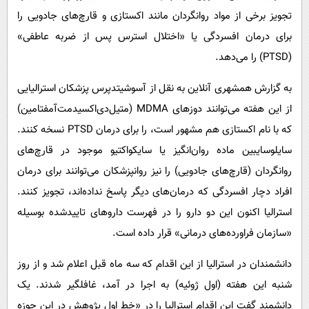
پیامک
سرگرمی
تجویز برخی از مواد روانگردان مانند اکستازی و قارچ‌های جادویی را
روانشناسی
فناوری
برای درمان افسردگی یا «اختلال استرس پس از ضربه عاطفی»
آشپزی
(PTSD) را می‌دهد.
گوناگون
دانلود
حوادث
به گزارش همشهری آنلاین به نقل از آسوشیتدپرس پزشکان استرالیایی
از این هفته می‌توانند دوزهای MDMA (متیل‌دی‌اکسیدمت‌آمفتامین)
محیط زیست
که با نام اکستازی هم مشهور است، را برای درمان PTSD نسخه کنند.
سلامت
سایلوسایبین ماده روان‌انگیز یا سایکواکتیو موجود در قارچ‌های
فرهنگی
روانگردان (قارچ‌های جادویی) را نیز روانپزشکان می‌توانند برای درمان
بین الملل
افراد دچار افسردگی که درمان‌های دیگر پاسخ نداده‌اند، تجویز کنند.
اجتماعی
استرالیا اکنون این دو دارو را در فهرست داروهای تاییدشده بوسیله
«سازمان فراورده‌های درمانی» قرار داده است.
حیات وحش
سیاست خارجی
دانشمندان در استرالیا از این اقدام که سه ماه قبل اعلام شد و از روز
شنبه این هفته (اول ژوئیه) به اجرا در آمد، غافلگیر شدند. یک
دانشمند گفت این اقدام استرالیا را در «خط اول پژوهش در این حوزه