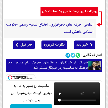
پربیننده ترین پست همین یک ساعت اخیر
ابطحی: حرف های باقرخرازی، افتتاح شعبه رسمی حکومت
اسلامی داعش است
خبر بعد
نظرات کاربران
خبر قبل
اشتراک گذاری :
قدردانی از خبرنگاران و عکاسان خبری/ پیام معاون وزیر
فرهنگ به مناسبت روز خبرنگار منتشر شد
ماشینت رو بسپر به ما، به
بهترین قیمت میفروشیم! امن
و بی درد سر