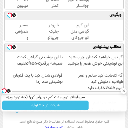
جوانساز
کمتر
میلیون
پوست
حدس
وام
وبگردی
آلمانی(تخفیف
میزنن😉
آنی
ویژه تا
کرم
خرید
این کرم
با پودر
مسیر
امشب)
ضدچروک
طلا💰
گیاهی،مثل
جلبک
همراهی
گیاهی👈🏻
ثبت
اتو چروکای
چربیاتو
و
45%تخفیف
نام
پوستتوصاف
مثل
گزارش
مطالب پیشنهادی
کن!
میکنه!50%تخفیف
اسید
عملکرد
ذوب
گروه
اگر نمی خواهید کبدتان چرب شود
با این نوشیدنی گیاهی کبدت
کن
اسنپ
این نوشیدنی خوش طعم را بنوشید
همیشه پرقدرته55%تخفیف
(تخفیف
در
اگه انتخابت کبد سالم و عمر
تا
۱۴۰۴
فولادی شدن کبد با یک فنجان
طولانیه دمنوش کبد
امشب)
نوشیدنی سم زدا
امروز55%تخفیف داره
سرمایه‌اتو توی مدت کم دو برابر کن! (جشنواره ویژه
صفحه اول
فیلم
عصر ایران۲
درباره عصرایران
تماس با ما
آرشیو
جستجو
زاگرس)🔥
شرکت در جشنواره
پیوندها
نظرسنجی
آب و هوا
اوقات شرعی
سواد زندگی
كليه حقوق محفوظ است، استفاده از مطالب با ذكر منبع بلامانع است.
طراحی و تولید:
"ایران سامانه"