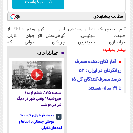
ثبت درخواست
مطالب پیشنهادی
کرم ضدچروک
دندان مصنوعی
این کرم
ویدیو هولناک از
جلبک،
سوئیسی:
گیاهی،مثل اتو
جوان کارتن
جوانسازی
جدیدترین
چروکای
خوابی که
طبیعی پوست
فناوری اروپا،
پوستتوصاف
میلیاردر شد.
بیشتر بخوانید:
تماشاخانه
شما40%تخفیف
سبک و مقاوم |
میکنه!50%تخفیف
آموزش رایگان
آمار تکان‌دهنده مصرف
پرداخت قسطی
روانگردان در ایران : 52
درصد مصرف‌کنندگان گل ۱۵
تا ۲۹ ساله هستند
ساعت ۸:۱۵ ششم اوت ؛
هیروشیما / وقتی شهر در دیگ
قیر می‌جوشید
محمدباقر خرازی کیست؟
روحانی جنجالی با ادعاها و
ایده‌های تخیلی