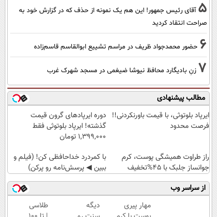
5
آقای رئیس جمهور! این هم یک نمونه از حذف که در گزارش خود به
صراحت انتقاد کردید
6
حضور محمدجواد ظریف در مراسم تشییع ابوالقاسم قاسم‌زاده
7
زنِ بادیگارد محافظ نیوشا ضیغمی در مسجد شهرک غرب
مطالب پیشنهادی
ایرپاد بلوتوثی، با قیمت باورنکردنی!!
دوره ایرپاد‌های گرون قیمت
فرصت محدود
گذشته! ایرپاد بلوتوثی فقط
1,399,000 تومان
راز طراوت همیشگی پوست، کرم
با کمردرد خداحافظی کن! (فیلم و
جوانساز جلبک با 45%تخفیف
ببین ◀ پرسش‌نامه رو پرکن)
از سراسر وب
مهار پیری
دیگه
طلاسی
پوست با کرم
سنت رو
| تا 100