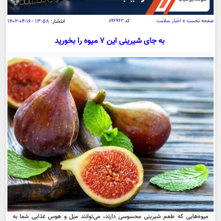
سیاسی
اقتصاد
صفحه نخست
»
اخبار سلامت
کد
۸۹۶۹۶۲
انتشار:
۱۳:۵۸ - ۱۶-۰۴-۱۴۰۲
جامعه
اقتصادی
به جای شیرینی این ۷ میوه را بخورید
ورزشی
اجتماعی
خودرو
بین الملل
حوادث
فرهنگ و هنر
سیاست خارجی
سلامت
علم و دانش
یک برش دانایی
قرآن
فناوری و It
محیط زیست
گوناگون
علمی
سفر و تفریح
فیلم
سرگرمی
اخبار کریپتو
عصر ایران 2
اقتصاد
باشگاه مغز
آموزش زبان
خواندنی ها و دیدنی ها
ورزش
مجله تصویری سلاح
داستان کوتاه
سیاست
میوه‌هایی که طعم شیرینی محسوسی دارند، می‌توانند میل و هوس غذایی شما به