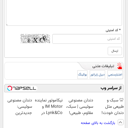
* کد امنیتی
اعتبارسنجی
دیزل ژنراتور
بوکینگ
از سراسر وب
🦷 سبک و
دندان مصنوعی
نیکاموتور نماینده
دندان مصنوعی
طبیعی مثل
سوئیسی | سبک،
IM Motor و
سوئیسی:
دندان خودت!
مقاوم، طبیعی!
Lynk&Co در
جدیدترین
نصب آسان و
ویزیت
ایران
فناوری اروپا،
بازگشت به بالای صفحه
پرداخت اقساطی
رایگان+پرداخت
سبک و مقاوم |