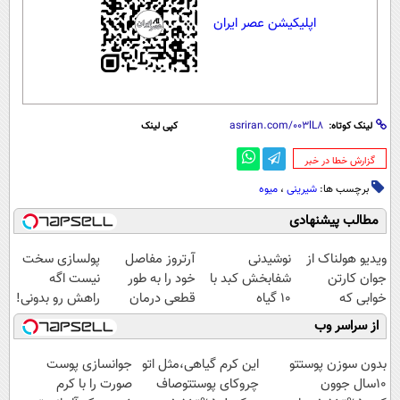
اپلیکیشن عصر ایران
لینک کوتاه:
کپی لینک
‌گزارش خطا در خبر
برچسب ها:
شیرینی
،
میوه
مطالب پیشنهادی
ویدیو هولناک از
نوشیدنی
آرتروز مفاصل
پولسازی سخت
جوان کارتن
شفابخش کبد با
خود را به طور
نیست اگه
خوابی که
10 گیاه
قطعی درمان
راهش رو بدونی!
میلیاردر شد.
موثر(تخفیف تا
کنید!
" دوره رایگان "
از سراسر وب
آموزش رایگان
امشب)
◗پرسش‌نامه◖
بدون سوزن پوستتو
این کرم گیاهی،مثل اتو
جوانسازی پوست
10سال جوون
چروکای پوستتوصاف
صورت را با کرم