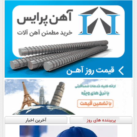
💳 📍 تهران
اقساطی😍
پرداخت قسطی
پربیننده های روز
آخرین اخبار