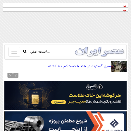
باز
نسخه اصلی
و
صفحه اول
سیل گسترده در هند با دست‌کم ۱۰۰ کشته
بسته
تماس با ما
کردن
آرشیو
منو
جستجو
نظرسنجی
آب و هوا
اوقات شرعی
پیوند ها
سواد زندگی