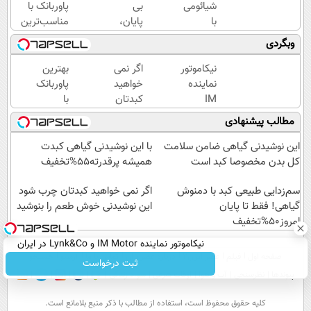
شیائومی
بی
پاوربانک با
با
پایان،
مناسب‌ترین
قابلیت
در هر
قیمت❗
وبگردی
فست
سفر و
شارژ در
هر
نیکاموتور
اگر نمی
بهترین
زمان
لحظه😍
نماینده
خواهید
پاوربانک
های بی
پاوربانک
IM
کبدتان
با
برقی⚡
شیائومی
Motor و
چرب
کمترین
مطالب پیشنهادی
با
Lynk&Co
شود این
قیمت❗
تخفیف
در ایران
نوشیدنی
این نوشیدنی گیاهی ضامن سلامت
با این نوشیدنی گیاهی کبدت
ویژه🔥
خوش
کل بدن مخصوصا کبد است
همیشه پرقدرته55%تخفیف
طعم را
سم‌زدایی طبیعی کبد با دمنوش
بنوشید
اگر نمی خواهید کبدتان چرب شود
گیاهی! فقط تا پایان
این نوشیدنی خوش طعم را بنوشید
امروز50%تخفیف
نیکاموتور نماینده IM Motor و Lynk&Co در ایران
صفحه اول
فیلم
عصر ایران۲
درباره عصرایران
تماس با ما
آرشیو
جستجو
ثبت درخواست
پیوندها
نظرسنجی
آب و هوا
اوقات شرعی
سواد زندگی
كليه حقوق محفوظ است، استفاده از مطالب با ذكر منبع بلامانع است.