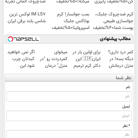
کن50%تخفیف پاییزی
میکنه!50%تخفیف
ضدچروک آلمانی تجربه
کنید!
کرم ضدچروک جلبک،
بمب جوانساز! کرم
IM LS7 لوکس ترین
جوانسازی طبیعی
بوتاکس جلبک
شاسی بلند برقی ایران
پوست شما40%تخفیف
اسپیرولینا50%تخفیف
مطالب پیشنهادی
کمر درد داری؟
برای اولین بار در
میخوای
اگر نمی خواهید
دیگه بسه! در
ایران🇮🇷 این
کمردردت رو "در
کبدتان چرب
منزل درمانش
دکتر کرم ترمیم
منزل" درمان
شود این
کن
کننده 23 روزه
کنی؟ (◂فیلم +
نوشیدنی خوش
نظر شما
(◀پرسش‌نامه)
ساخت!
◂پرسش‌نامه)
طعم را بنوشید
نام
ایمیل
* نظر