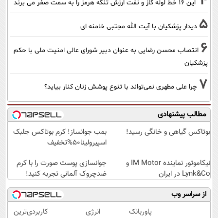
4
این 16 خط لوله گاز و نفت ارزش تنگه هرمز را به سمت صفر می برند
5
دیدار پزشکیان با آیت الله مجتبی خامنه ای
6
انتصاب محسن رضایی به عنوان دبیر شورای عالی امنیت ملی با حکم
پزشکیان
7
چرا علی مطهری نمی‌تواند با تنوع پوشش زنان کنار بیاید؟
مطالب پیشنهادی
بوتاکس گیاهی و خانگی رسید!
بمب جوانساز! کرم بوتاکس جلبک
اسپیرولینا50%تخفیف
نیکاموتور نماینده IM Motor و
جوانسازی پوست صورت را با کرم
Lynk&Co در ایران
ضدچروک آلمانی تجربه کنید!
از سراسر وب
پاوربانک
انرژی
کاربردی‌ترین