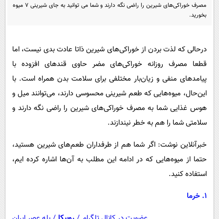
پیامک
سرگرمی
مصرف خوراکی‌های شیرین را راضی نگه دارند و شما می توانید به جای شیرینی 7 میوه
بخورید.
روانشناسی
فناوری
آشپزی
گوناگون
درحالی که لذت بردن از خوراکی‌های شیرین ذاتا عادت بدی نیست، اما
دانلود
حوادث
قطعا مصرف روزانه خوراکی‌های مضر حاوی قند‌های افزوده با
محیط زیست
پیامد‌های منفی و زیان‌بار مختلفی برای سلامت بدن همراه است. با
این‌حال، میوه‌هایی که طعم شیرینی محسوسی دارند، می‌توانند میل و
سلامت
هوس غذایی شما به مصرف خوراکی‌های شیرین را راضی نگه دارند و
فرهنگی
سلامتی شما را هم به خطر نیندازند.
بین الملل
خبرآنلاین نوشت: اگر شما هم از طرفداران طعم‌های شیرین هستید،
اجتماعی
حتما از میوه‌هایی که در ادامه این مطلب به آن‌ها اشاره کرده ایم،
حیات وحش
استفاده کنید.
سیاست خارجی
۱. خرما
عضویت در کانال تلگرام
/
روبیکا
/
بله عصر ایران