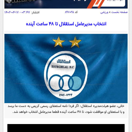
سیاسی
اقتصاد
صفحه نخست
»
ورزشی
کد
۸۹۷۰۲۵
انتشار:
۰۳:۴۷ - ۱۷-۰۴-۱۴۰۲
جامعه
اقتصادی
انتخاب مدیرعامل استقلال تا ۴۸ ساعت آینده
ورزشی
اجتماعی
خودرو
بین الملل
حوادث
فرهنگ و هنر
سیاست خارجی
سلامت
علم و دانش
یک برش دانایی
قرآن
فناوری و It
محیط زیست
گوناگون
علمی
سفر و تفریح
فیلم
سرگرمی
اخبار کریپتو
عصر ایران 2
اقتصاد
باشگاه مغز
خانی، عضو هیئت‌مدیره استقلال: اگر فردا نامه استعفای رسمی کریمی به دست ما برسد
و با استعفای او موافقت شود، تا ۴۸ ساعت آینده قطعا مدیرعامل انتخاب خواهد شد.
آموزش زبان
خواندنی ها و دیدنی ها
ورزش
مجله تصویری سلاح
داستان کوتاه
سیاست