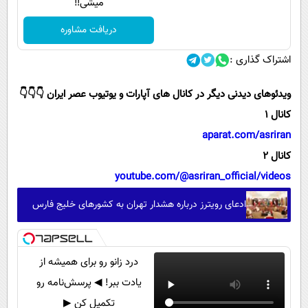
میشی‼️
دریافت مشاوره
اشتراک گذاری :
ویدئوهای دیدنی دیگر در کانال های آپارات و یوتیوب عصر ایران 👇👇👇
کانال 1
aparat.com/asriran
کانال 2
youtube.com/@asriran_official/videos
ادعای رویترز درباره هشدار تهران به کشورهای خلیج فارس
درد زانو رو برای همیشه از
یادت ببر! ◀ پرسش‌نامه رو
تکمیل کن ▶