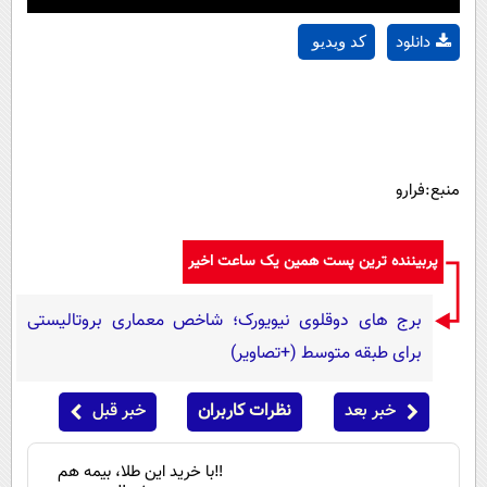
دانلود
کد ویدیو
منبع:فرارو
پربیننده ترین پست همین یک ساعت اخیر
برج های دوقلوی نیویورک؛ شاخص معماری بروتالیستی
برای طبقه متوسط (+تصاویر)
خبر بعد
نظرات کاربران
خبر قبل
‼️با خرید این طلا، بیمه هم