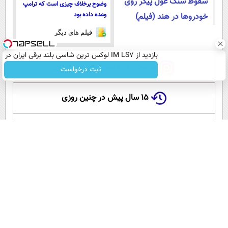
سقوط سنگ غول پیکر روی
وضوح برخلاف چیزی است که ترامپ
وعده داده بود
خودروها در هند (فیلم)
فیلم های دیگر
بازدید از IM LS7 لوکس ترین شاسی بلند برقی ایران در
باشگاه انقلاب
عضویت در اینستاگرام عصر ایران
ثبت درخواست
۱۵ سال پیش در چنین روزی
این لحظه با حافظ
گلستان سعدی
آموزش زبان انگلیسی
آپارات عصر ایران