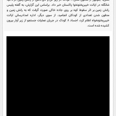
پیامک
سرگرمی
شانگله در ایالت خیبرپختونخوا پاکستان خبر داد. براساس این گزارش، به گفته پلیس
رانش زمین بر اثر سقوط کوه بر روی جاده خاکی صورت گرفت که به رانش زمین و
روانشناسی
فناوری
مدفون شدن تعدادی از کودکان انجامید. از سوی دیگر، اداره امدادرسانی ایالت
خیبرپختونخواه اعلام کرد، اجساد ۸ کودک در جریان عملیات جستجو از زیر آوار بیرون
آشپزی
گوناگون
کشیده شده است.
دانلود
حوادث
محیط زیست
سلامت
فرهنگی
بین الملل
اجتماعی
حیات وحش
سیاست خارجی