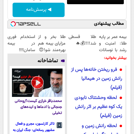
◀ پرسش‌نامه
مطالب پیشنهادی
بیمه عمر بر پایه
طلا قسطی
طلا بخر و از
استخدام فوری
طلا: امنیت و
شد!!!!💰🔥
مزایای بیمه هم
در بیمه
رشد با نوسانات
بهره‌مند شو!😍
سامان‼️‼️
قیمت
😍
بیشتر بخوانید:
تماشاخانه
فرو ریختن خانه‌ها پس از
رانش زمین در هیمالیا
(فیلم)
لحظه وحشتناک نابودی
محمدباقر خرازی کیست؟روحانی
یک کوه عظیم بر اثر رانش
جنجالی با ادعاها و ایده‌های
تخیلی
زمین (فیلم)
تاکر کارلسون، مجری و فعال
لحظه رانش زمین و
مشهور رسانه‌ای: جنگ ایران به