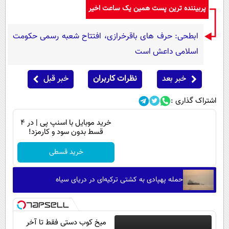
پربیننده ترین پست همین یک ساعت اخیر
ابطحی: حرف های باقرخرازی، افتتاح شعبه رسمی حکومت
اسلامی داعش است
خبر بعد
نظرات کاربران
خبر قبل
اشتراک گذاری :
خرید موبایل با اسنپ پی | در ۴
قسط بدون سود و کارمزد!
خرید قسطی
حمله پهپادی به کشتی ترکیه‌ای در دریای سیاه
میخ کوب دستی فقط تا آخر