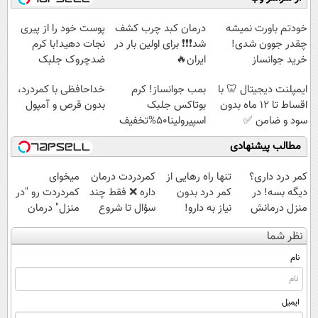
امشب)
نداری امتحانش
◗پرسش‌نامه◖
مجانیه
خودتم باورت نمیشه
درمان کبد چرب کشف
پوست خود را از پیری
چقدر جوون شدی!
شد❗❗❗ برای اولین بار در
نجات دهید!با کرم
خرید جوانساز
ایران🔥
ضدچروک جلبک
اسپیرولینا با تخفیف
(100%گیاهی+تخفیف)
ایمپلنت دیجیتال 🦷 با
بمب جوانساز! کرم
خداحافظی با کمردرد،
ویژه
اقساط تا 12 ماه بدون
بوتاکس جلبک
بدون قرص و آمپول
سود و ضامن ✅
اسپیرولینا50%تخفیف
مطالب پیشنهادی
کمر درد داری؟
تنها راه رهایی از
‌کمردردت درمان
میخوای
دیگه بسه! در
کمر درد بدون
داره ❌ فقط چند
کمردردت رو "در
منزل درمانش
نیاز به دارو!
سؤال تا شروع
منزل" درمان
کن
(◂پرسش‌نامه)
بهبودی فاصله‌
کنی؟ (◂فیلم +
نظر شما
(◀پرسش‌نامه)
داری!
◂پرسش‌نامه)
نام
ایمیل