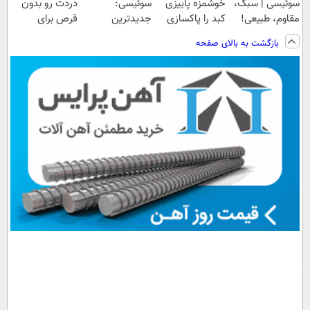
سوئیسی | سبک،
خوشمزه پاییزی
سوئیسی:
دردت رو بدون
مقاوم، طبیعی!
کبد را پاکسازی
جدیدترین
قرص برای
ویزیت
میکند
فناوری اروپا،
همیشه خوب
بازگشت به بالای صفحه
رایگان+پرداخت
سبک و مقاوم |
کنی؟
اقساطی😍
پرداخت قسطی
(◂پرسش‌نامه رو
پر کن)