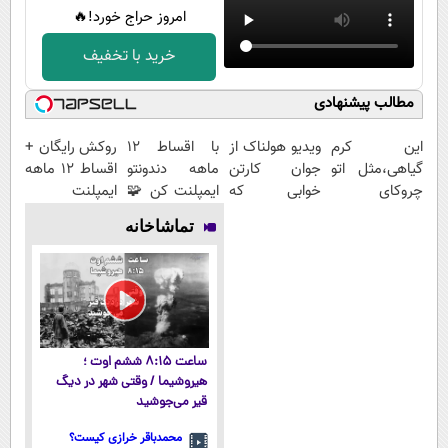
امروز حراج خورد!🔥
خرید با تخفیف
مطالب پیشنهادی
این کرم
ویدیو هولناک از
با اقساط 12
روکش رایگان +
گیاهی،مثل اتو
جوان کارتن
ماهه دندونتو
اقساط ۱۲ ماهه
چروکای
خوابی که
ایمپلنت کن 🧩
ایمپلنت
پوستتوصاف
میلیاردر شد.
بدون سود
تماشاخانه
میکنه!50%تخفیف
آموزش رایگان
ساعت ۸:۱۵ ششم اوت ؛
هیروشیما / وقتی شهر در دیگ
قیر می‌جوشید
محمدباقر خرازی کیست؟