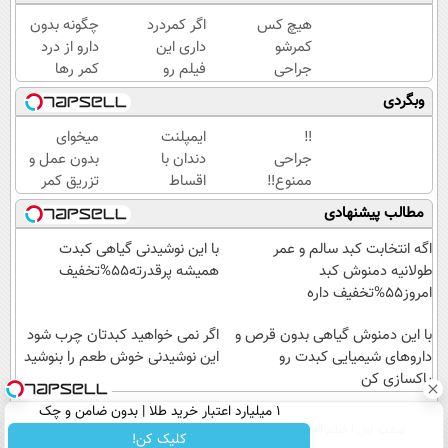
هیچ کس
اگر کمردرد
چگونه بدون
کمرشو
داری این
دارو از درد
جراحی
فیلم رو
کمر رها
نمیکنه❗
ببین!
شوید؟
وبگردی
درمان
◗پرسش‌نامه
(◂پرسش‌نامه
کمردرد
رو پر کن◖
رو پرکن)
‼️
ایمپلنت
میخوای
بدون قرص
جراحی
دندان با
بدون عمل و
(پرسشنامه)
ممنوع‼️
اقساط
تزریق کمر
درمان
12
دردت خوب
مطالب پیشنهادی
کمر درد
ماهه
شه؟
بدون
✅
◂پرسش‌نامه
اگه انتخابت کبد سالم و عمر
با این نوشیدنی گیاهی کبدت
جراحی
بدون
رو پرکن
طولانیه دمنوش کبد
همیشه پرقدرته55%تخفیف
و دوره
سود
امروز55%تخفیف داره
نقاهت
بدون
با این دمنوش گیاهی بدون قرص و
ضامن
اگر نمی خواهید کبدتان چرب شود
داروهای شیمیایی کبدت رو
این نوشیدنی خوش طعم را بنوشید
پاکسازی کن
۱ میلیارد اعتبار خرید طلا | بدون ضامن و چک
صفحه اول
فیلم
عصر ایران۲
درباره عصرایران
تماس با ما
آرشیو
جستجو
کلیک کن!