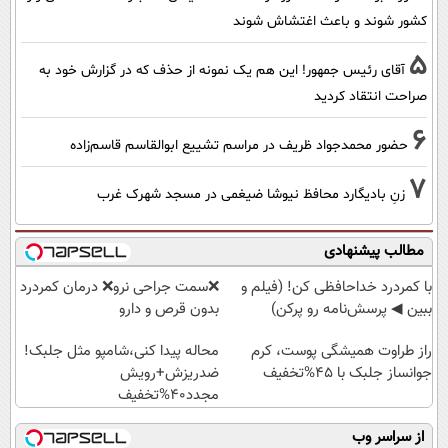
کشور شوند و باعث اغتشاش شوند
5
آقای رئیس جمهور! این هم یک نمونه از حذف که در گزارش خود به
صراحت انتقاد کردید
6
حضور محمدجواد ظریف در مراسم تشییع ابوالقاسم قاسم‌زاده
7
زنِ بادیگارد محافظ نیوشا ضیغمی در مسجد شهرک غرب
مطالب پیشنهادی
با کمردرد خداحافظی کن! (فیلم و
❌سمت جراحی نرو❌ درمان کمردرد
ببین ◀ پرسش‌نامه رو پرکن)
بدون قرص و دارو
راز طراوت همیشگی پوست، کرم
محاله پیدا کنی،شامپو مثل جلبک!
جوانساز جلبک با 45%تخفیف
ضدریزش+رویش
مجدد40%تخفیف
از سراسر وب