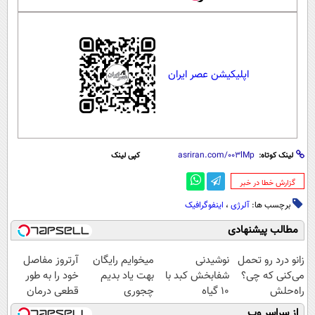
اپلیکیشن عصر ایران
لینک کوتاه:
کپی لینک
‌گزارش خطا در خبر
برچسب ها:
آلرژی
،
اینفوگرافیک
مطالب پیشنهادی
زانو درد رو تحمل
نوشیدنی
میخوایم رایگان
آرتروز مفاصل
می‌کنی که چی؟
شفابخش کبد با
بهت یاد بدیم
خود را به طور
راه‌حلش
10 گیاه
چجوری
قطعی درمان
همین‌جاست!
موثر(تخفیف تا
پولدارشی! باور
کنید!
از سراسر وب