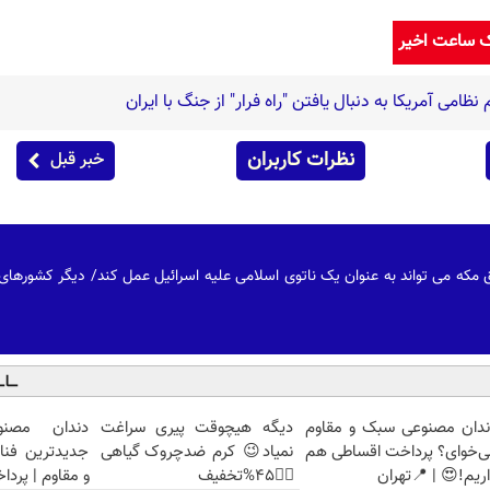
ک ساعت اخیر
ظامی آمریکا به دنبال یافتن "راه فرار" از جنگ با ایران
نظرات کاربران
خبر قبل
ق مکه می تواند به عنوان یک ناتوی اسلامی علیه اسرائیل عمل کند/ دیگر کشورها
ندان مصنوعی سبک و مقاوم
دیگه هیچوقت پیری سراغت
دندان مصنو
ی‌خوای؟ پرداخت اقساطی هم
نمیاد😉 کرم ضدچروک گیاهی
جدیدترین فنا
ریم!😍 | 📍تهران
👈🏻45%تخفیف
و مقاوم | پرد