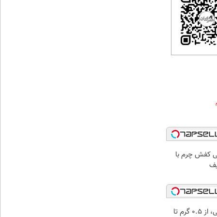
 کفش چرم با
خرید شمش پلمپ طلاسی، از ۰.۵ گرم تا