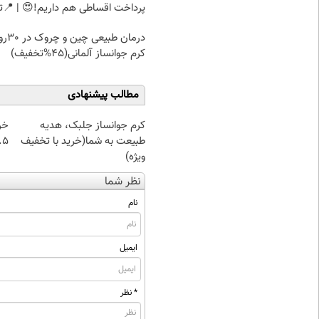
پرداخت اقساطی هم داریم!😍 | 📍ت
درمان طبیعی 
کرم جوانساز آلمانی(45%تخفیف)
مطالب پیشنهادی
کرم جوانساز جلبک، هدیه
خر
طبیعت به شما(خرید با تخفیف
۰.۵ گرم تا
ویژه)
نظر شما
نام
ایمیل
* نظر