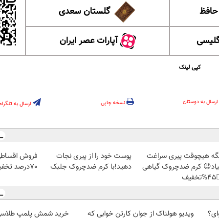
گلستان سعدی
این ل
آپارات عصر ایران
آموزش
کپی لینک
ارسال به دوستان
نسخه چاپی
ارسال به تلگرام
 کفش چرم با
پوست خود را از پیری نجات
دیگه هیچوقت پیری سرا
70درصد تخفیف
دهید!با کرم ضدچروک جلبک
نمیاد😉 کرم ضدچروک گیا
👈
ویدیو هولناک از جوان کارتن خوابی که
دند