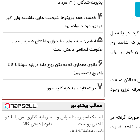
پذیرفته‌شدگان از ۱۹ مرداد
4
خمسه: همه بازیگرها شیطنت هایی داشتند ولی اکبر
عبدی، مرد خانواده بود
کرد: در یک‌سال
5
ابطحی: حرف های باقرخرازی، افتتاح شعبه رسمی
یز که شاهد اوج
حکومت اسلامی داعش است
ن خوبی را برای
6
بانوی معماری که به بتن روح داد؛ درباره سوتلانا کانا
رادویچ (+تصاویر)
اش فعالان صنعت
7
پروژه تایفون ترکیه کلید خورد
رف انرژی وجود
مطالب پیشنهادی
با جلبک اسپیرولینا جوانی و
سرمایه گذاری امن با طلا و
 صورت گرفته در
شادابی پوستت
نقره | دیجی کالا
عیت شاهد رضایت
تضمینه50%تخفیف