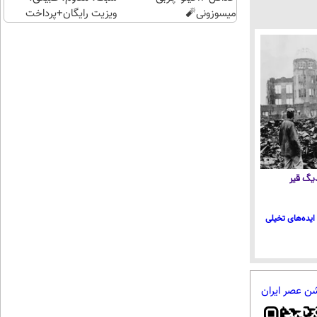
میسوزونی🧨
ویزیت رایگان+پرداخت
اقساطی😍
 دیگ قیر
ایده‌های تخیلی
شن عصر ایران