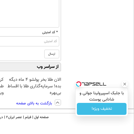
* کد امنیتی
از سراسر وب
الان طلا بخر پولشو 4 ماه دیگه
کر
بده! سرمایه‌گذاری طلا با اقساط
طب
بی‌بهره
ویژ
با جلبک اسپیرولینا جوانی و
شادابی پوستت
بازگشت به بالای صفحه
تضمینه50%تخفیف
تخفیف ویژه!
صفحه اول
فیلم
عصر ایران۲
درب