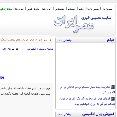
صفحه اول
تماس با ما
آرشیو
جستجو
نظرسنجی
آب و هوا
اوقات شرعی
پیوند ها
سواد زندگی
فیلم
بیشتر »»
سی ان ان: عالی ترین مقام نظامی آمریکا به
صفحه نخست
»
اقتصادی
کد خبر
۸۹۷۰۸۵
وزی
تخریب یک منزل مسکونی در آبادان بر اثر
وزیر نیرو : این هفته شاهد افزایش شدی
انفجار گاز
پیش‌بینی صورت گرفته این هفته رکورد ت
ادعای وزیر خزانه‌داری آمریکا: امروز یا فردا،
شاهد توافق با ایران خواهیم بود
آموزش زبان انگلیسی
بیشتر »»