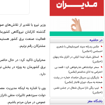
وزیر نیرو با تقدیر از تلاش‌های 
گذشته کارکنان نیروگاهی کشورما
فعالیت صنعت برق کشور هستیم، ب
در حاشیه
مشترکان رقم بزنیم.
عکس پدرانه سپند امیرسلیمانی با شعری
احساسی (+عکس)
استایل شیک لیندا کیانی در اکران ماه پنهان
محرابیان تاکید کرد: در حال حاضر
(+عکس)
برق کشورمان به ویژه در بخش ن
سحر دولتشاهی عذرخواهی کرد ؛ قصد بی
احترامی به اذان نداشتم (عکس)
دارد.
بازیگران زن سریال «بامداد خمار» در پشت
صحنه به سبک دوران قاجار (عکس)
وی با اشاره به اینکه مدیریت مصر
تیپ رنگی تارا سریال شغال در جشن نفس
(+عکس)
دولت سیزدهم تاثیرات منفی ناترا
باشگاه مغز
عمومی در میان مردم باشیم.