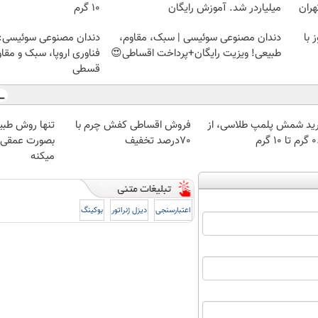
هران
میلیاردر شد. آموزش رایگان
۱۰ گرم
چین و چروک در 30روز با
دندان مصنوعی سوئیسی | سبک، مقاوم،
دندان مصنوعی سوئیسی:
طبیعی! ویزیت رایگان+پرداخت اقساطی😍
فناوری اروپا، سبک و مقا
قسطی
ید شمش پلمپ طلاسی، از
فروش اقساطی کفش چرم با
تنها روش طبی
 ۱۰ گرم
70درصد تخفیف
بصورت عمقی ا
میکنه
اعتبارسنجی
دیزل ژنراتور
بوکینگ