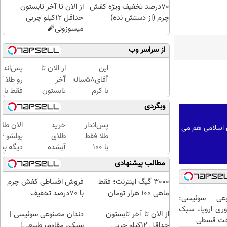
70درصد تخفیف ویژه کفش
از الان تا آخر تابستون
چرم (از دستش نده)
حداقل 12کیلو چربی
میسوزونی🧨
از سراسر وب
این
از الان تا
پس‌اندا
آقای58ساله
آخر
رو طلا ک
با کرم
تابستون
فقط با چ
ضدچروک
حداقل
کلیک با
وبگردی
جلبک10سال
12کیلو
حداقل‌ت
جوان
چربی
مبلغ...
پس‌انداز
خرید
الان طلا
ی اسلامی هم می
شد(سفارش
میسوزونی
طلا فقط
طلای
با تخفیف)
🧨
با ۱۰۰
آبشده
دیگه بده
هزارتومان
حتی با
سرمایه‌گ
مطالب پیشنهادی
(امن و
۱۰۰هزارتومان
طلا با ا
راحت)
بی‌بهره
3000 گیگ اینترنت؛ فقط
فروش اقساطی کفش چرم
ماهی 100 هزار تومان
با 70درصد تخفیف
عی سوئیسی:
وری اروپا، سبک
از الان تا آخر تابستون
دندان مصنوعی سوئیسی |
اخت قسطی
حداقل 12کیلو چربی
سبک، مقاوم، طبیعی!