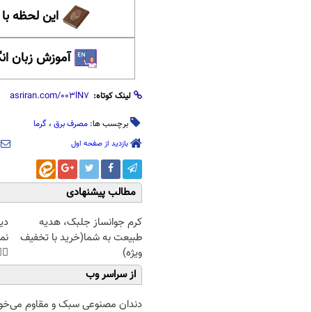
حظه با حافظ
 زبان انگلیسی
لینک کوتاه:
گرما
،
مصرف برق
برچسب ها:
بازدید از صفحه اول
مطالب پیشنهادی
غت
کرم جوانساز جلبک، هدیه
هی
طبیعت به شما(خرید با تخفیف
45%تخفیف
ویژه)
از سراسر وب
ان مصنوعی سبک و مقاوم می‌خوای؟