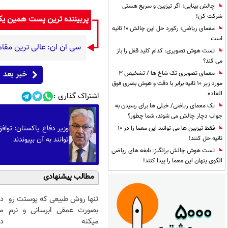
چالش بینایی؛ اگر تیزبین و سریع هستی
شرکت کن!
پربیننده ترین پست همین ی
معمای ریاضی؛ رکورد حل این چالش 10 ثانیه
است
سی ان ان: عالی ترین مقام ن
تست هوش تصویری: کدام کلید قفل را باز
می کند؟
خبر بعد
معمای تصویری تک شاخ ها / تشخیص 3
مورد زیر 10 ثانیه برابر با دقت و هوش بصری فوق
العاده
اشتراک گذاری :
یک معمای ریاضی/ خیلی ها برای رسیدن به
جواب دچار چالش می شوند، شما چطور؟
وزیر دفاع پاکستان: تواف
فقط تیزبین ها می توانند این معما را در 10
ثانیه حل کنند!
توانند به آن بپیوندند
تست هوش چالش برانگیز: نابغه های ریاضی
الگوی پنهان این معما را پیدا کنند!
مطالب پیشنهادی
تنها روش طبیعی که پوستت رو
د
بصورت عمقی ابرسانی و نرم
م
میکنه
دا