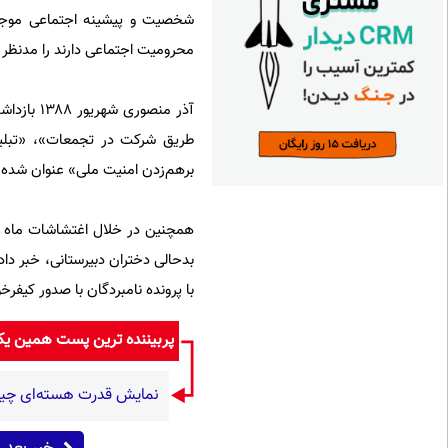
شخصیت و پیشینه اجتماعی موجه 
محرومیت اجتماعی دارند را مدنظر ق
آذر منصو
طریق شرکت در تجمعات»، «تبلیغ
برهم‌زدن امنیت ملی» عنوان شده بود که به خا
همچنین در خلال اغتشاشات ماه ها
بدحالی دختران دبیرستانی، خبر دا
با پرونده نامبردگان با صدور کیف
پربیننده ترین پست همین ی
نمایش قدرت هسته‌ای چین/ رونمایی از بمب