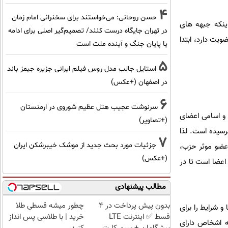
4
حسن روحانی: می‌خواستند برای سخنرانی امام زمان
ینکه جبهه های
در تهران جایگاه درست کنند/ تصمیم‌گیر اصلی برای ادامه
یت دارد، ابتدا
یا پایان جنگ و آینده ملت است
5
استایل جالب مدل روس فیلم ایرانی جزیره جیمز باند
در اصفهان (+عکس)
6
سرنوشت عجیب هتل عظیم شوروی در ارمنستان
 و اسامی اعضای
(+تصاویر)
رسیده است. لذا
7
جزئیات مورد بحث جدید از موشک خیبرشکن ایران
 عضو موثر حزب،
(+عکس)
اعضا است تا در
مطالب پیشنهادی
بدون پیش پرداخت در 4
چطور میشه قسطی طلا
 ضمن اینکه فضا و شرایط را برای
قسط ✅ اینترنت LTE
خرید | با طلاسی پس انداز
ه اشخاص دارای