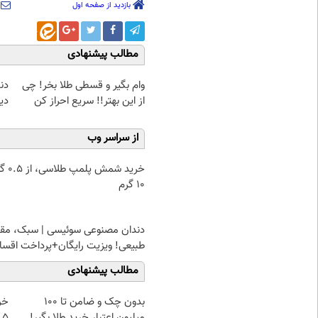
بازدید از صفحه اول
مطالب پیشنهادی
ژی
وام بگیر و قسطی طلا بخر! چی
🇭
از این بهتر!! سریع احراز کن
از سراسر وب
۰.۵ گرم تا
۱۰ گرم
ان مصنوعی سوئیسی | سبک، مقاوم،
! ویزیت رایگان+پرداخت اقساطی😍
مطالب پیشنهادی
از
بدون چک و ضامن تا 100
 تا ۱۰ گرم
میلیون اعتبار خرید طلا بگیر!