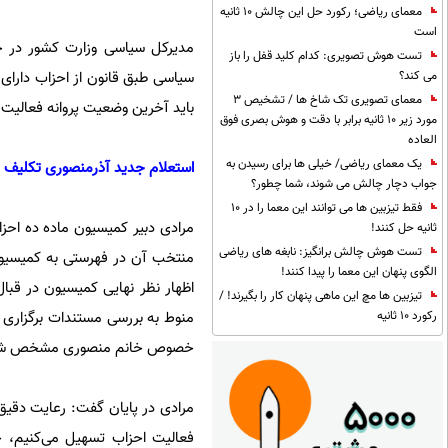
معمای ریاضی؛ رکورد حل این چالش 10 ثانیه
است
مدیرکل سیاسی وزارت کشور در خ
تست هوش تصویری: کدام کلید قفل را باز
سیاسی طبق قانون از احزاب دارای 
می کند؟
معمای تصویری تک شاخ ها / تشخیص 3
باید آخرین وضعیت پروانه فعالیت 
مورد زیر 10 ثانیه برابر با دقت و هوش بصری فوق
العاده
یک معمای ریاضی/ خیلی ها برای رسیدن به
استعلام جدید آذرمنصوری تکلیف ر
جواب دچار چالش می شوند، شما چطور؟
فقط تیزبین ها می توانند این معما را در 10
مرادی دبیر کمیسیون ماده ده احز
ثانیه حل کنند!
تست هوش چالش برانگیز: نابغه های ریاضی
منتخب آن در فهرستی به کمیسیون
الگوی پنهان این معما را پیدا کنند!
اظهار نظر نهایی کمیسیون در قب
تیزبین ها مچ این ماهی پنهان کار را بگیرند! /
منوط به بررسی مستندات برگزاری 
رکورد 10 ثانیه
خصوص خانم منصوری مشخص شود؛ آ
فعالیت احزاب تسهیل می‌کنیم، 