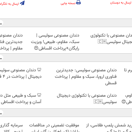
ارسال به دوستان
نسخه چاپی
ارسال به تلگرام
وعی سوئیسی:
دندان مصنوعی سوئیسی |
دندان مصنوعی با تکنولو
 اروپا، سبک و
سبک، مقاوم، طبیعی! ویزیت
دیجیتال سوئیسی
پرداخت قسطی
رایگان+پرداخت اقساطی😍
وعی سوئیسی با تکنولوژی
دندان مصنوعی سوئیسی: جدیدترین
خرید شمش پلمپ طلاسی، از 
دیجیتال | پرداخت در 4 قسط |📍 تهران
فناوری اروپا، سبک و مقاوم | پرداخت
قسطی
 مثل دندان خودت! نصب
دندان مصنوعی با تکنولوژی دیجیتال
دند
اخت اقساطی 💳 📍 تهران
سوئیسی🇨🇭
طبیعی
 با طلا و نقره
موفقیت تضمینی در مناقصات
خرید شمش پلمپ طلاسی، 
| دیجی کالا
با اشتراک راهکار بزرگان ایران
۰.۵ گرم