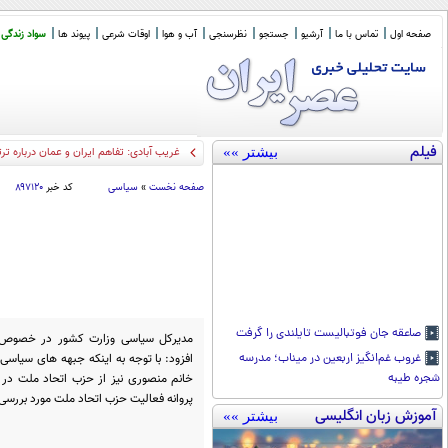
صفحه اول
تماس با ما
آرشیو
جستجو
نظرسنجی
آب و هوا
اوقات شرعی
پیوند ها
سواد زندگی
فیلم
بیشتر »»
ظریف: ایرا
_
صفحه نخست
»
سیاسی
کد خبر
۸۹۷۱۲۰
صاعقه جان فوتبالیست تایلندی را گرفت
مدیرکل سیاسی وزارت کشور در خصوص 
افزود: با توجه به اینکه جبهه های سیاسی 
غروب غم‌انگیز اربعین در میناب؛ مدرسه
خانم منصوری نیز از حزب اتحاد ملت در 
شجره طیبه
پروانه فعالیت حزب اتحاد ملت مورد بررسی ق
آموزش زبان انگلیسی
بیشتر »»