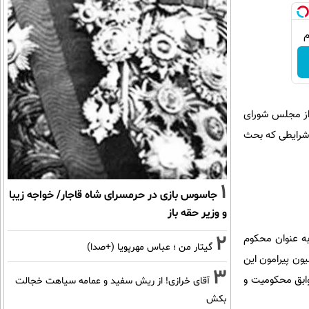
فراقوه ای احزاب که با حضور ۲ نماینده قوه قضاییه ، ۲ نماینده از مجلس شورای
می شود؛ یکی از شرایطی که بحث
1
جاسوس بازی در حرمسرای شاه قاجار/ خواجه زیبا
و وزیر حقه باز
2
ر پاسخ به این سؤال که آذر منصوری که به عنوان رئیس جبهه اصلاحات انتخاب شده و در سال ۱۳۸۸ به عنوان محکوم
گیتار من ؛ عباس مهرپویا (+صدا)
ون پیرامون این
3
وابق محکومیت و
آقای خرازی! از ریش سفید و عمامه سیاهت خجالت
بکش