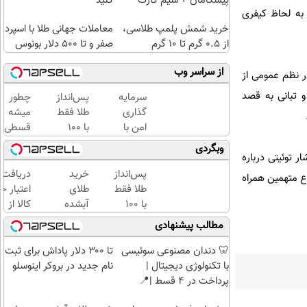
پیشگامان + سیم کارت
کنید
به لحاظ کیفری
رایگان
خرید شمش پلمپ طلاسی،
معاملات جهانی طلا با اسپرد
از ۰.۵ گرم تا ۱۰ گرم
صفر و تا ۵۰۰ دلار بونوس
از سراسر وب
ل در نظم عمومی از
 تبانی به قصد
سرمایه
پس‌انداز
چطور
گذاری
طلا فقط
میشه
امن با
با ۱۰۰
قسطی
طلا و
هزارتومان
طلا
وبگردی
 توئیتی درباره
نقره
(امن و
خرید |
دیجی
راحت)
با
پس‌انداز
خرید
دریافت
اع متهمین همراه
کالا
طلاسی
طلا فقط
طلای
اعتبار خ
پس
با ۱۰۰
آبشده
کالا از
انداز
هزارتومان
حتی با
طلاسی(ب
مطالب پیشنهادی
کنید
(امن و
۱۰۰هزارتومان
ضامن، ب
راحت)
بهره)
🦷 دندان مصنوعی سوئیسی
تا ۳۰۰ دلار پاداش برای ثبت
با تکنولوژی دیجیتال |
نام جدید در بروکر اینوسلو
پرداخت در 4 قسط |📍
تهران