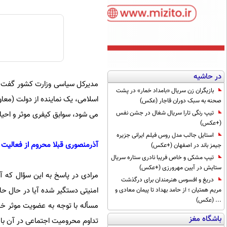
در حاشیه
بازیگران زن سریال «بامداد خمار» در پشت
صحنه به سبک دوران قاجار (عکس)
تیپ رنگی تارا سریال شغال در جشن نفس
می شود، سوابق کیفری موثر و احیان
(+عکس)
استایل جالب مدل روس فیلم ایرانی جزیره
آذرمنصوری قبلا محروم از فعالیت
جیمز باند در اصفهان (+عکس)
تیپ مشکی و خاص فریبا نادری ستاره سریال
ستایش در آیین مهرورزی (+عکس)
دریغ و افسوس هنرمندان برای درگذشت
امنیتی دستگیر شده آیا در حال حا
مریم همتیان ؛ از حامد بهداد تا پیمان معادی و
... (عکس)
مسأله با توجه به عضویت موثر خا
باشگاه مغز
تداوم محرومیت اجتماعی در آن باز