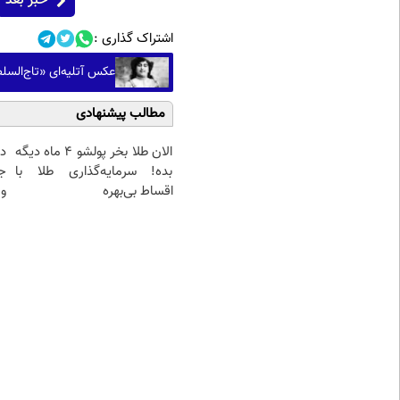
خبر بعد
اشتراک گذاری :
عکس آتلیه‌ای «تاج‌السلط
مطالب پیشنهادی
الان طلا بخر پولشو 4 ماه دیگه
د
بده! سرمایه‌گذاری طلا با
ج
اقساط بی‌بهره
و 