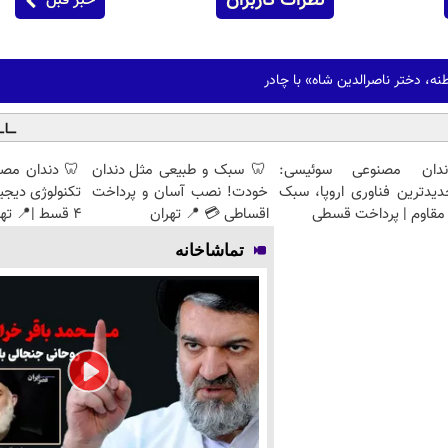
نظرات کاربران
خبر قبل
نه، دختر ناصرالدین شاه» با چادر
ندان مصنوعی سوئیسی:
🦷 سبک و طبیعی مثل دندان
🦷 دندان مصن
دیدترین فناوری اروپا، سبک
خودت! نصب آسان و پرداخت
تکنولوژی دیجی
مقاوم | پرداخت قسطی
اقساطی 💳 📍 تهران
4 قسط |📍 تهران
تماشاخانه