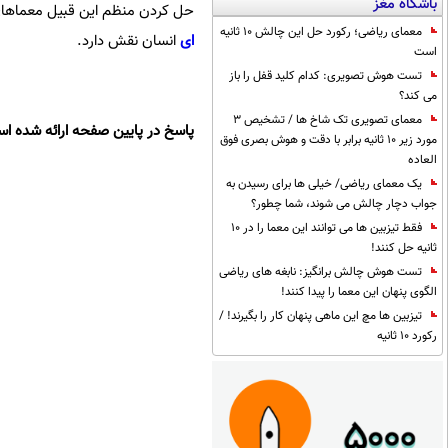
باشگاه مغز
حل کردن منظم این قبیل معماهای
معمای ریاضی؛ رکورد حل این چالش 10 ثانیه
ای
انسان نقش دارد.
است
تست هوش تصویری: کدام کلید قفل را باز
می کند؟
معمای تصویری تک شاخ ها / تشخیص 3
پاسخ در پایین صفحه ارائه شده ا
مورد زیر 10 ثانیه برابر با دقت و هوش بصری فوق
العاده
یک معمای ریاضی/ خیلی ها برای رسیدن به
جواب دچار چالش می شوند، شما چطور؟
فقط تیزبین ها می توانند این معما را در 10
ثانیه حل کنند!
تست هوش چالش برانگیز: نابغه های ریاضی
الگوی پنهان این معما را پیدا کنند!
تیزبین ها مچ این ماهی پنهان کار را بگیرند! /
رکورد 10 ثانیه