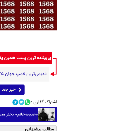
پربیننده ترین پست همین ی
قدیمی‌ترین لامپ جهان ۱۲۵ ساله شد؛ افشای راز علمی طول‌عمر لامپ سنتنیال
خبر بعد
اشتراک گذاری :
«خدیجه‌خانم» دختر محمد عل
مطالب پیشنهادی