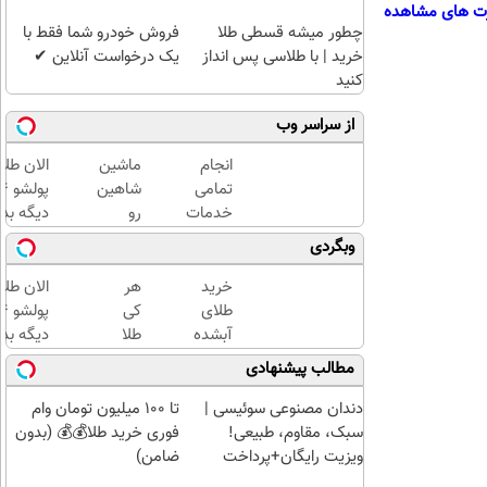
ت های مشاهده
چطور میشه قسطی طلا
فروش خودرو شما فقط با
خرید | با طلاسی پس انداز
یک درخواست آنلاین ✔
کنید
از سراسر وب
انجام
ماشین
الان طلا
تمامی
شاهین
خدمات
رو
دیگه بده
خودرویی
میخوای
سرمایه‌گ
وبگردی
در محل
بفروشی
طلا با ا
با یدک
؟ اینجا
بی‌بهره
خرید
هر
الان طلا
دات کام
بدون
طلای
کی
آگهی،
آبشده
طلا
دیگه بده
چند
حتی با
داره،
سرمایه‌گ
مطالب پیشنهادی
ساعته
۱۰۰هزارتومان
غم
طلا با ا
بفروشش
نداره!
بی‌بهره
دندان مصنوعی سوئیسی |
تا 100 میلیون تومان وام
😊💎
سبک، مقاوم، طبیعی!
فوری خرید طلا💰💰 (بدون
(خرید
ویزیت رایگان+پرداخت
ضامن)
طلا با
اقساطی😍