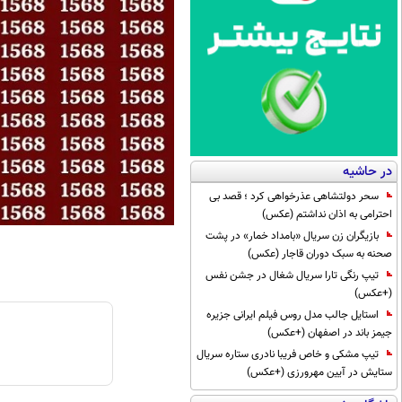
در حاشیه
سحر دولتشاهی عذرخواهی کرد ؛ قصد بی
احترامی به اذان نداشتم (عکس)
بازیگران زن سریال «بامداد خمار» در پشت
صحنه به سبک دوران قاجار (عکس)
تیپ رنگی تارا سریال شغال در جشن نفس
(+عکس)
استایل جالب مدل روس فیلم ایرانی جزیره
جیمز باند در اصفهان (+عکس)
تیپ مشکی و خاص فریبا نادری ستاره سریال
ستایش در آیین مهرورزی (+عکس)