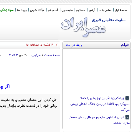
صفحه اول
تماس با ما
آرشیو
جستجو
نظرسنجی
آب و هوا
اوقات شرعی
پیوند ها
سواد زندگی
فیلم
بیشتر »»
۴ کشته در تصادف جاده اهواز خرمشهر
صفحه نخست
»
سرگرمی
کد خبر
۸۹۷۱۴۳
ت
اگر چ
پزشکیان: اگر ارز ترجیحی را حذف
حل کردن این معمای تصویری به تقویت 
نمی‌کردیم، قطعاً در زمان جنگ قحطی پیش
زمانی خود را در قسمت نظرات برایمان بنویس
می‌آمد
دو بچه آهوی مارخور در باغ وحش مسکو
متولد شدند