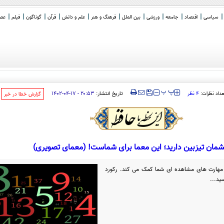
سیاسی
اقتصاد
جامعه
ورزشی
بین الملل
فرهنگ و هنر
علم و دانش
قرآن
گوناگون
فیلم
عصر 
‍‍‍ پ
پ
تاریخ انتشار:
۲۰:۵۳ - ۱۷-۰۴-۱۴۰۲
عداد نظرات:
۴ نظر
‌گزارش خطا در خبر
شمان تیزبین دارید؛ این معما برای شماست! (معمای تصویری)
مهارت های مشاهده ای شما کمک می کند. رکورد
ید...