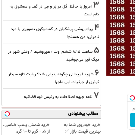
3
امروز با حافظ: گُل در بَر و مِی در کَف و معشوق به
کام است
4
پیام روشن پزشکیان در گفت‌و‌گوی تصویری با مرد
نامرئی: من هستم!
5
ساعت ۸:۱۵ ششم اوت ؛ هیروشیما / وقتی شهر در
دیگ قیر می‌جوشید
6
شهید لاریجانی چگونه ردیابی شد؟ روایت تازه سردار
کوثری از جزئیات این ماجرا
7
نامه جبهه اصلاحات به رئیس قوه قضائیه
مطالب پیشنهادی
خرید خودروی شما به
خرید شمش پلمپ طلاسی،
بهترین قیمت بازار ✅
از ۰.۵ گرم تا ۱۰ گرم