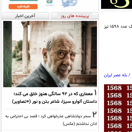
پربیننده های روز
آخرین اخبار
زیر تعداد زیادی عدد 1568 در چند ردیف و ستون دیده می شوند. اما بین آنها یک عدد 1598 نیز
/
بله عصر ایران
1
معماری که در 92 سالگی هنوز خلق می کند؛
داستان آلوارو سیزا، شاعر بتن و نور (+تصاویر)
2
سحر دولتشاهی عذرخواهی کرد ؛ قصد بی احترامی به
اذان نداشتم (عکس)