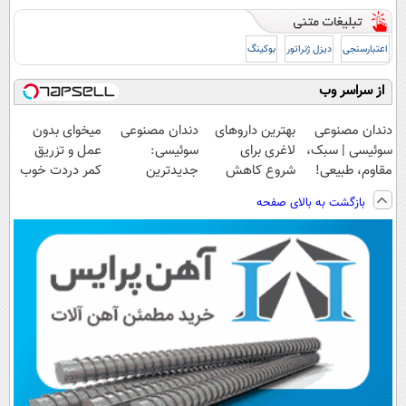
اعتبارسنجی
دیزل ژنراتور
بوکینگ
از سراسر وب
دندان مصنوعی
بهترین داروهای
دندان مصنوعی
میخوای بدون
سوئیسی | سبک،
لاغری برای
سوئیسی:
عمل و تزریق
مقاوم، طبیعی!
شروع کاهش
جدیدترین
کمر دردت خوب
ویزیت
وزن، ارسال از
فناوری اروپا،
شه؟
بازگشت به بالای صفحه
رایگان+پرداخت
داروخانه های
سبک و مقاوم |
◂پرسش‌نامه رو
اقساطی😍
نزدیکت!
پرداخت قسطی
پرکن