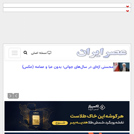
باز
نسخه اصلی
و
صفحه اول
محسنی اژه‌ای در سال‌های جوانی؛ بدون عبا و عمامه (عکس)
بسته
تماس با ما
کردن
آرشیو
منو
جستجو
نظرسنجی
آب و هوا
اوقات شرعی
پیوند ها
سواد زندگی