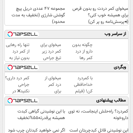
میخوای کمر دردت رو بدون قرص
مجموعه 47 عددی دریل پیچ
برای همیشه خوب کنی؟
گوشتی شارژی (تخفیف به مدت
(◂پرسش‌نامه رو پر کن)
محدود)
از سراسر وب
چگونه بدون
میخوای برای
تنها راه رهایی
دارو از درد
کمر درد زیر
از کمر درد
کمر رها
تیغ جراحی
بدون نیاز به
شوید؟
بری؟!
دارو!
وبگردی
(◂پرسش‌نامه
◗پرسش‌نامه
(◂پرسش‌نامه)
رو پرکن)
رو پر کن◖
با کمردرد
میخوای از
کمر درد داری؟
خداحافظی
درد کمر
جراحی
کن! (فیلم
برای
نکنید❌ در
و ببین ◀
همیشه
منزل درمانش
مطالب پیشنهادی
پرسش‌نامه
راحت شی؟
کن
رو پرکن)
👈
(◂پرسش‌نامه)
کمردرد؟ راه‌حلش اینجاست، نه توی
با این نوشیدنی گیاهی کبدت
پرسش‌نامه
داروخونه
همیشه پرقدرته55%تخفیف
رو پر کن
این نوشیدنی قاتل کبدچربتان است
اگر نمی خواهید کبدتان چرب شود