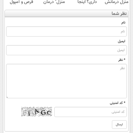
منزل درمانش
داری؟ اینجا
منزل" درمان
قرص و آمپول
کن
سریع بفروشش
کنی؟ (◂فیلم +
نظر شما
(◀پرسش‌نامه)
◂پرسش‌نامه)
نام
ایمیل
* نظر
* کد امنیتی