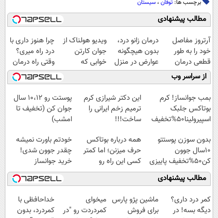
برچسب ها:
توفان
،
سیستان
مطالب پیشنهادی
آرتروز مفاصل
درمان زانو درد،
ویدیو هولناک از
چرا هنوز داری با
خود را به طور
بدون هیچگونه
جوان کارتن
درد راه میری؟
قطعی درمان
عوارض در منزل
خوابی که
وقتی راه درمان
کنید!
(◂پرسش‌نامه)
میلیاردر شد.
جلو پاته!
از سراسر وب
◗پرسش‌نامه◖
آموزش رایگان
بمب جوانساز! کرم
این دکتر شیرازی کرم
پوستت رو 10،12 سال
بوتاکس جلبک
ترمیم زخم ایرانی را
جوان کن (تخفیف تا
اسپیرولینا50%تخفیف
ساخت!!!
امشب)
بدون سوزن پوستتو
همه درباره بوتاکس
خودتم باورت نمیشه
10سال جوون
حرف میزنن؛ اما کمتر
چقدر جوون شدی!
کن50%تخفیف پاییزی
کسی این راه رو
خرید جوانساز
میشناسه.
اسپیرولینا با تخفیف
مطالب پیشنهادی
ویژه
کمر درد داری؟
ماشین پژو پارس
میخوای
خداحافظی با
دیگه بسه! در
برای فروش
کمردردت رو "در
کمردرد، بدون