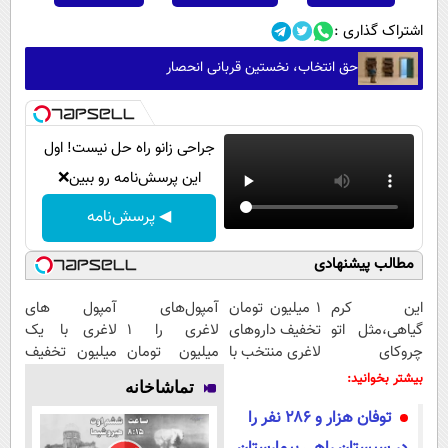
اشتراک گذاری :
حق انتخاب، نخستین قربانی انحصار
جراحی زانو راه حل نیست! اول
این پرسش‌نامه رو ببین❌
◀ پرسش‌نامه
مطالب پیشنهادی
این کرم
۱ میلیون تومان
آمپول‌های
آمپول های
گیاهی،مثل اتو
تخفیف داروهای
لاغری را ۱
لاغری با یک
چروکای
لاغری منتخب با
میلیون تومان
میلیون تخفیف
پوستتوصاف
ارسال از
ارزان‌تر از
| ارسال از
بیشتر بخوانید:
تماشاخانه
میکنه!50%تخفیف
داروخانه
همه‌جا بخر!
داروخانه های
توفان هزار و ۲۸۶ نفر را
نزدیکت
معتبر