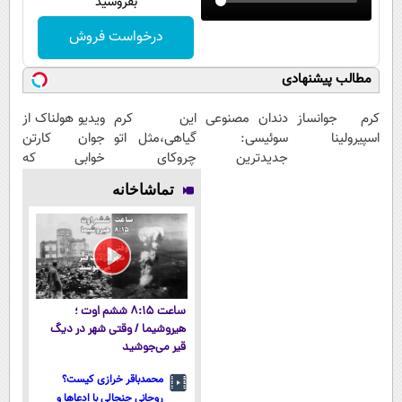
بفروشید
درخواست فروش
مطالب پیشنهادی
کرم جوانساز
دندان مصنوعی
این کرم
ویدیو هولناک از
اسپیرولینا
سوئیسی:
گیاهی،مثل اتو
جوان کارتن
جدیدترین
چروکای
خوابی که
فناوری اروپا،
پوستتوصاف
میلیاردر شد.
تماشاخانه
سبک و مقاوم |
میکنه!50%تخفیف
آموزش رایگان
پرداخت قسطی
ساعت ۸:۱۵ ششم اوت ؛
هیروشیما / وقتی شهر در دیگ
قیر می‌جوشید
محمدباقر خرازی کیست؟
روحانی جنجالی با ادعاها و