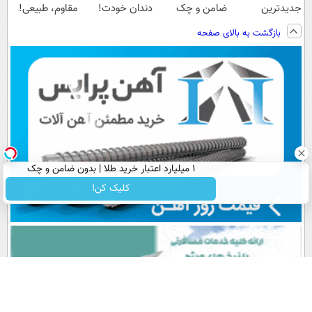
جدیدترین
ضامن و چک
دندان خودت!
مقاوم، طبیعی!
فناوری اروپا،
نصب آسان و
ویزیت
بازگشت به بالای صفحه
سبک و مقاوم |
پرداخت اقساطی
رایگان+پرداخت
پرداخت قسطی
💳 📍 تهران
اقساطی😍
۱ میلیارد اعتبار خرید طلا | بدون ضامن و چک
کلیک کن!