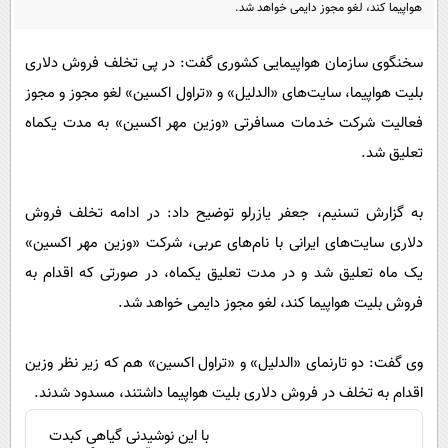
پیامک
هواپیما کند، لغو مجوز دایمی خواهد شد.
سرگرمی
روانشناسی
فناوری
سخنگوی سازمان هواپیمایی کشوری گفت: در پی تخلف فروش دلاری
آشپزی
گوناگون
بلیت هواپیما، سایت‌های «الدلیل» و «تراول اکسین» لغو مجوز و مجوز
دانلود
فعالیت شرکت خدمات مسافرتی «وزین مهر اکسین» به مدت یکماه
حوادث
تعلیق شد.
محیط زیست
سلامت
به گزارش تسنیم، جعفر یازرلو توضیح داد: در ادامه تخلف فروش
فرهنگی
دلاری سایت‌های ایرانی با نام‌های عربی، شرکت «وزین مهر اکسین»
بین الملل
یک ماه تعلیق شد و در مدت تعلیق یکماه، در صورتی که اقدام به
فروش بلیت هواپیما کند، لغو مجوز دایمی خواهد شد.
اجتماعی
حیات وحش
وی گفت: دو تارنمای «الدلیل» و «تراول اکسین» هم که زیر نظر وزین
سیاست خارجی
اقدام به تخلف در فروش دلاری بلیت هواپیما داشتند، مسدود شدند.
با این نوشیدنی گیاهی کبدت