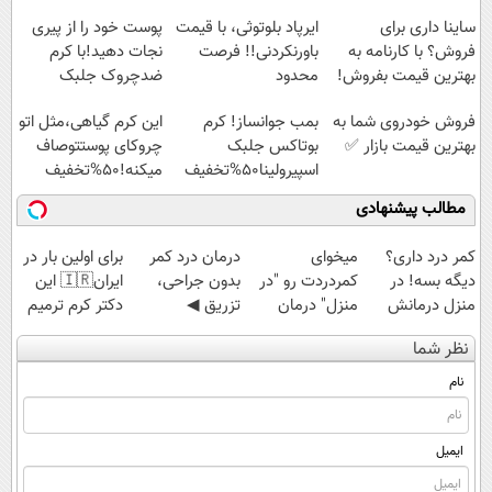
پرداخت قسطی
ساینا داری برای
ایرپاد بلوتوثی، با قیمت
پوست خود را از پیری
فروش؟ با کارنامه به
باورنکردنی!! فرصت
نجات دهید!با کرم
بهترین قیمت بفروش!
محدود
ضدچروک جلبک
فروش خودروی شما به
بمب جوانساز! کرم
این کرم گیاهی،مثل اتو
بهترین قیمت بازار ✅
بوتاکس جلبک
چروکای پوستتوصاف
اسپیرولینا50%تخفیف
میکنه!50%تخفیف
مطالب پیشنهادی
کمر درد داری؟
میخوای
درمان درد کمر
برای اولین بار در
دیگه بسه! در
کمردردت رو "در
بدون جراحی،
ایران🇮🇷 این
منزل درمانش
منزل" درمان
تزریق ◀
دکتر کرم ترمیم
کن
کنی؟ (◂فیلم +
پرسش‌نامه رو پر
کننده 23 روزه
نظر شما
(◀پرسش‌نامه)
◂پرسش‌نامه)
کن ▶
ساخت!
نام
ایمیل