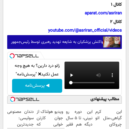
کانال 1
aparat.com/asriran
کانال 2
youtube.com/@asriran_official/videos
واکنش پزشکیان به شایعه تهدید رهبری توسط رئیس‌جمهور
زانو درد دارین؟ به هیچ وجه
عمل نکنید❌ "پرسش‌نامه"
◀ پرسش‌نامه
مطالب پیشنهادی
این کرم
این دوره رو
ویدیو هولناک از
دندان مصنوعی
گیاهی،مثل اتو
نبینی، تا 5 سال
جوان کارتن
سوئیسی:
چروکای
دیگه هم فقیر
خوابی که
جدیدترین