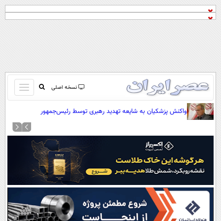
باز
نسخه اصلی
و
صفحه اول
واکنش پزشکیان به شایعه تهدید رهبری توسط رئیس‌جمهور
بسته
تماس با ما
کردن
آرشیو
منو
جستجو
نظرسنجی
آب و هوا
اوقات شرعی
پیوند ها
سواد زندگی