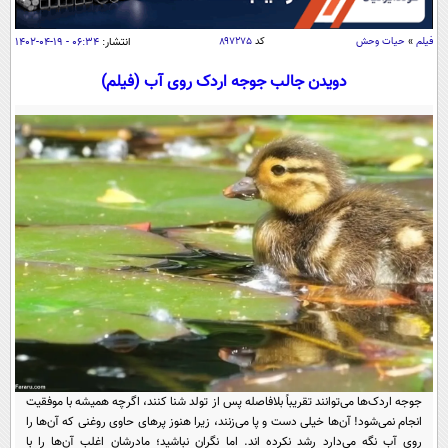
سیاسی
اقتصاد
فیلم
»
حیات وحش
کد
۸۹۷۲۷۵
انتشار:
۰۶:۳۴ - ۱۹-۰۴-۱۴۰۲
جامعه
اقتصادی
دویدن جالب جوجه اردک روی آب (فیلم)
ورزشی
اجتماعی
خودرو
بین الملل
حوادث
فرهنگ و هنر
سیاست خارجی
سلامت
علم و دانش
یک برش دانایی
قرآن
فناوری و It
محیط زیست
گوناگون
علمی
سفر و تفریح
فیلم
سرگرمی
اخبار کریپتو
عصر ایران 2
اقتصاد
باشگاه مغز
آموزش زبان
خواندنی ها و دیدنی ها
ورزش
مجله تصویری سلاح
جوجه اردک‌ها می‌توانند تقریباً بلافاصله پس از تولد شنا کنند، اگرچه همیشه با موفقیت
داستان کوتاه
سیاست
انجام نمی‌شود! آن‌ها خیلی دست و پا می‌زنند، زیرا هنوز پر‌های حاوی روغنی که آن‌ها را
روی آب نگه می‌دارد رشد نکرده اند. اما نگران نباشید؛ مادرشان اغلب آن‌ها را با