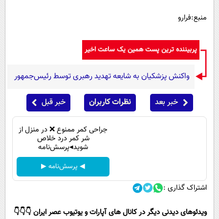
منبع:فرارو
پربیننده ترین پست همین یک ساعت اخیر
واکنش پزشکیان به شایعه تهدید رهبری توسط رئیس‌جمهور
خبر بعد
نظرات کاربران
خبر قبل
جراحی کمر ممنوع ❌ در منزل از
شر کمر درد خلاص
شوید◂پرسش‌نامه
◀ پرسش‌نامه ▶
اشتراک گذاری :
ویدئوهای دیدنی دیگر در کانال های آپارات و یوتیوب عصر ایران 👇👇👇