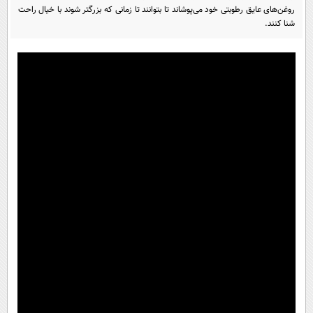
پیامک
سرگرمی
روغن‌های عایق رطوبتی خود می‌پوشاند تا بتوانند تا زمانی که بزرگتر شوند با خیال راحت
شنا کنند.
روانشناسی
فناوری
آشپزی
گوناگون
دانلود
حوادث
محیط زیست
سلامت
فرهنگی
بین الملل
اجتماعی
حیات وحش
سیاست خارجی