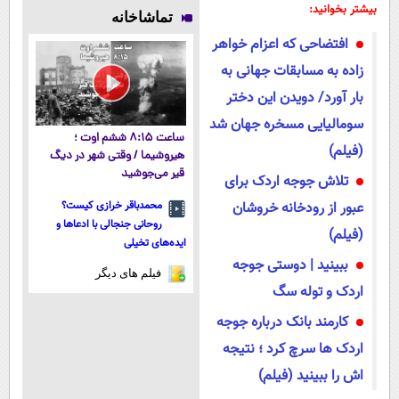
پوستتوصاف
می‌مونی! همین
میلیاردر شد.
فناوری اروپا،
بیشتر بخوانید:
تماشاخانه
میکنه!50%تخفیف
الان ثبت نام
آموزش رایگان
سبک و مقاوم |
افتضاحی که اعزام خواهر
کن
پرداخت قسطی
زاده به مسابقات جهانی به
بار آورد/ دویدن این دختر
سومالیایی مسخره جهان شد
ساعت ۸:۱۵ ششم اوت ؛
(فیلم)
هیروشیما / وقتی شهر در دیگ
قیر می‌جوشید
تلاش جوجه اردک برای
عبور از رودخانه خروشان
محمدباقر خرازی کیست؟
روحانی جنجالی با ادعاها و
(فیلم)
ایده‌های تخیلی
ببینید | دوستی جوجه
فیلم های دیگر
اردک و توله سگ
کارمند بانک درباره جوجه
اردک ها سرچ کرد ؛ نتیجه
اش را ببینید (فیلم)