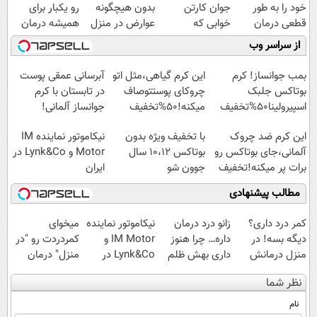
خود را به طور
جوان کارتن
بدون هیچگونه
رو یکبار برای
قطعی درمان
خوابی که
عوارض در منزل
همیشه درمان
کنید!
میلیاردر شد.
(◂پرسش‌نامه)
کن!
از سراسر وب
◗پرسش‌نامه◖
آموزش رایگان
◗پرسش‌نامه◖
بمب جوانساز! کرم
این کرم گیاهی،مثل اتو
آبرسانی عمقی پوست
بوتاکس جلبک
چروکای پوستتوصاف
در تابستان با کرم
اسپیرولینا50%تخفیف
میکنه!50%تخفیف
جوانساز آلمانی!
این کرم ضد چروک
با تخفیف ویژه بدون
نیکاموتور نماینده IM
آلمانی،جای بوتاکس رو
بوتاکس ۱۰،۱۲ سال
Motor و Lynk&Co در
برات پر میکنه!تخفیف
جوون شو
ایران
تا امشب
مطالب پیشنهادی
کمر درد داری؟
زانو درد درمان
نیکاموتور نماینده
میخوای
دیگه بسه! در
داره… چرا هنوز
IM Motor و
کمردردت رو "در
منزل درمانش
داری بهش ظلم
Lynk&Co در
منزل" درمان
کن
می‌کنی؟
ایران
کنی؟ (◂فیلم +
نظر شما
(◀پرسش‌نامه)
◂پرسش‌نامه)
نام