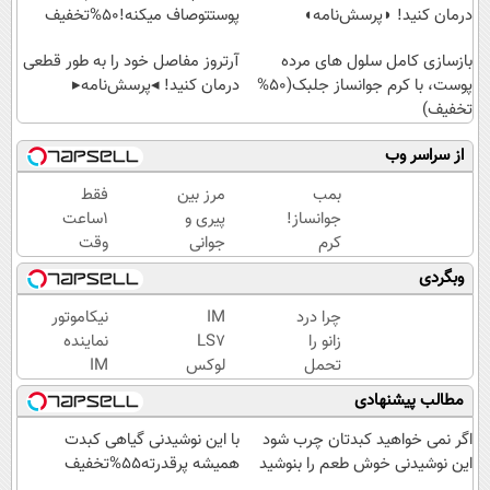
درمان کنید! ◗پرسش‌نامه◖
پوستتوصاف میکنه!50%تخفیف
بازسازی کامل سلول های مرده
آرتروز مفاصل خود را به طور قطعی
پوست، با کرم جوانساز جلبک(50%
درمان کنید! ◂پرسش‌نامه▸
تخفیف)
از سراسر وب
بمب
مرز بین
فقط
جوانساز!
پیری و
1ساعت
کرم
جوانی
وقت
بوتاکس
پوستت
داری
وبگردی
جلبک
کرم
کرم
اسپیرولینا50%تخفیف
ضدچروک
جوانساز
چرا درد
IM
نیکاموتور
جلبکه!40%تخفیف
جلبک
زانو را
LS7
نماینده
رو
تحمل
لوکس
IM
با40%تخفیف
می‌کنی؟
ترین
Motor و
مطالب پیشنهادی
بخری!
خیلی
شاسی
Lynk&Co
ساده
بلند
در ایران
اگر نمی خواهید کبدتان چرب شود
با این نوشیدنی گیاهی کبدت
درمنزل
برقی
این نوشیدنی خوش طعم را بنوشید
همیشه پرقدرته55%تخفیف
درمانش
ایران