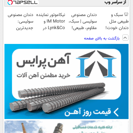
از سراسر وب
🦷 سبک و
دندان مصنوعی
نیکاموتور نماینده
دندان مصنوعی
طبیعی مثل
سوئیسی | سبک،
IM Motor و
سوئیسی:
دندان خودت!
مقاوم، طبیعی!
Lynk&Co در
جدیدترین
نصب آسان و
ویزیت
ایران
فناوری اروپا،
بازگشت به بالای صفحه
پرداخت اقساطی
رایگان+پرداخت
سبک و مقاوم |
💳 📍 تهران
اقساطی😍
پرداخت قسطی