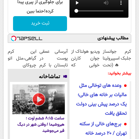
برای جلوگیری از پیری پیدا
کرده!حتما ببین
ثبت خرید
مطالب پیشنهادی
کرم جوانساز
ویدیو هولناک از
آبرسانی عمقی
این کرم
جلبک اسپیرولینا
جوان کارتن
پوست در
گیاهی،مثل اتو
🔥 (تحت
خوابی که
تابستان با کرم
چروکای
لیسانس آلمان)
میلیاردر شد.
جوانساز آلمانی!
پوستتوصاف
بیشتر بخوانید:
تماشاخانه
آموزش رایگان
میکنه!50%تخفیف
وعده های توخالی مثل
مالیات بر خانه های خالی؛
یک درصد پیش بینی دولت
تحقق یافت
ساعت ۸:۱۵ ششم اوت ؛
برج‌های خالی از سکنه
هیروشیما / وقتی شهر در دیگ
قیر می‌جوشید
تهران / ۲۰ درصد خانه