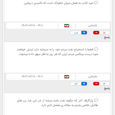
امید کاذب به همان میزان خطرناک است که ناامیدی دروغین
ناشناس
۱۴:۱۱ - ۱۴۰۲/۰۴/۱۸
102
12
پاسخ
قطعا با استخراج نفت مردم خود را به سرمایه دارد تبدیل خواهند
نمود درست برعکس مردم ایران که هر روز به فقر سوق داده میشوند.
ناشناس
۱۴:۱۱ - ۱۴۰۲/۰۴/۱۸
63
3
پاسخ
پاراگراف آخر که چگونه نفت باعث میشه از شر این ضد زن های
طالبان خلاص بشیم یه مقاله ی مفصل لازم داره