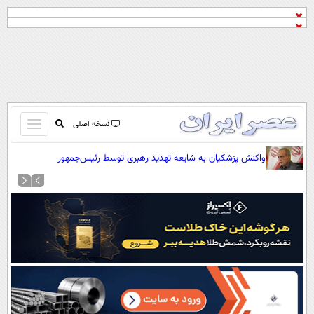
باز
نسخه اصلی
و
صفحه اول
واکنش پزشکیان به شایعه تهدید رهبری توسط رئیس‌جمهور
بسته
تماس با ما
کردن
آرشیو
منو
جستجو
نظرسنجی
آب و هوا
اوقات شرعی
پیوند ها
سواد زندگی