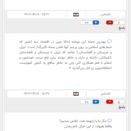
ناشناس
۱۵:۲۱ - ۱۴۰۲/۰۴/۱۸
73
7
پاسخ
بهترین جمله این نوشته (حالا چین در اقتصاد سه کشور که
شعارهای اسلامی بر روی پرچم آنها نقش بسته تأثیرگذار است: ایران
و عربستان و افغانستان.) جالبه که ایران با عربستان و افغانستان
کشمکش داشته و دارند و حاظر نبودند برای نفع مردم خودشون و
اسلام با هم همکاری کنن ولی به خاطر منافع یه کشور کمونیست
اختلافاتشون رو کنار می‌گذارند !!
ناشناس
۱۵:۲۷ - ۱۴۰۲/۰۴/۱۸
47
5
پاسخ
مگر ما با اینهمه نفت خلاص شدیم؟
واقعا هیهات از این خیال خام پخنن