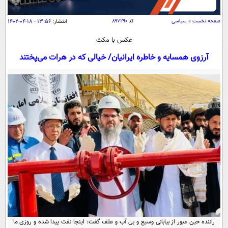
سیاسی
اقتصاد
صفحه نخست
»
سیاسی
کد
۸۹۷۲۹۰
انتشار:
۱۳:۵۶ - ۱۸-۰۴-۱۴۰۲
جامعه
اقتصادی
عکس با مکث
ورزشی
اجتماعی
آرزوی همسایه و خاطره ایرانیان/ خیالی که در هرات می‌پختند
خودرو
بین الملل
حوادث
فرهنگ و هنر
سیاست خارجی
سلامت
علم و دانش
یک برش دانایی
قرآن
فناوری و It
محیط زیست
گوناگون
علمی
سفر و تفریح
فیلم
سرگرمی
اخبار کریپتو
عصر ایران 2
اقتصاد
باشگاه مغز
آموزش زبان
خواندنی ها و دیدنی ها
ورزش
مجله تصویری سلاح
داستان کوتاه
سیاست
راننده حین عبور از بیابانی وسیع و بی آب و علف گفت: اینجا نفت پیدا شده و روزی ما