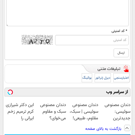
* کد امنیتی
اعتبارسنجی
دیزل ژنراتور
بوکینگ
از سراسر وب
Image failed to
Image failed to
Image failed to
Image failed to
load
load
load
load
دندان مصنوعی
دندان مصنوعی
دندان مصنوعی
این دکتر شیرازی
سوئیسی:
سوئیسی | سبک،
سبک و مقاوم
کرم ترمیم زخم
جدیدترین
مقاوم، طبیعی!
می‌خوای؟
ایرانی را
فناوری اروپا،
ویزیت
پرداخت اقساطی
ساخت!!!
بازگشت به بالای صفحه
سبک و مقاوم |
رایگان+پرداخت
هم داریم!😍 |