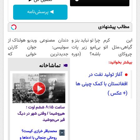
◀ پرسش‌نامه
مطالب پیشنهادی
Image failed to
Image failed to
Image failed to
Image failed to
load
load
load
load
این کرم
چرا تو نباید بنز و
دندان مصنوعی
ویدیو هولناک از
گیاهی،مثل اتو
بی‌ام‌و زیر پات
سوئیسی:
جوان کارتن
چروکای
باشه؟ (دوره
جدیدترین
خوابی که
پوستتوصاف
رایگان درآمد
فناوری اروپا،
میلیاردر شد.
بیشتر بخوانید:
تماشاخانه
میکنه!50%تخفیف
میلیاردی)
سبک و مقاوم |
آموزش رایگان
آغاز تولید نفت در
پرداخت قسطی
افغانستان با کمک چینی ها
(+ عکس )
ساعت ۸:۱۵ ششم اوت ؛
هیروشیما / وقتی شهر در دیگ
قیر می‌جوشید
محمدباقر خرازی کیست؟
روحانی جنجالی با ادعاها و