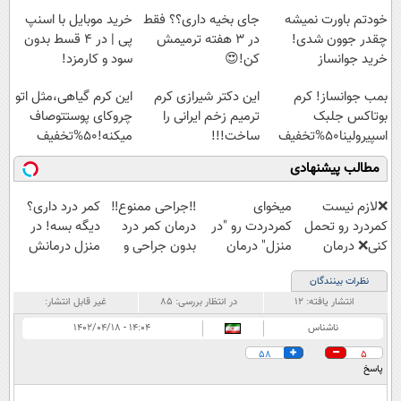
Image failed to load
Image failed to load
Image failed to load
پرداخت قسطی
خودتم باورت نمیشه
جای بخیه داری؟؟ فقط
خرید موبایل با اسنپ
چقدر جوون شدی!
در 3 هفته ترمیمش
پی | در ۴ قسط بدون
خرید جوانساز
کن!😍
سود و کارمزد!
اسپیرولینا با تخفیف
Image failed to load
Image failed to load
Image failed to load
بمب جوانساز! کرم
این دکتر شیرازی کرم
این کرم گیاهی،مثل اتو
ویژه
بوتاکس جلبک
ترمیم زخم ایرانی را
چروکای پوستتوصاف
اسپیرولینا50%تخفیف
ساخت!!!
میکنه!50%تخفیف
مطالب پیشنهادی
Image failed to
Image failed to
Image failed to
Image failed to
load
load
load
load
❌لازم نیست
میخوای
‼️جراحی ممنوع‼️
کمر درد داری؟
کمردرد رو تحمل
کمردردت رو "در
درمان کمر درد
دیگه بسه! در
کنی❌ درمان
منزل" درمان
بدون جراحی و
منزل درمانش
بدون جراحی و
کنی؟ (◂فیلم +
دوره نقاهت
کن
نظرات بینندگان
قرص
◂پرسش‌نامه)
(◀پرسش‌نامه)
انتشار یافته:
۱۲
در انتظار بررسی:
۸۵
غیر قابل انتشار:
(پرسشنامه)
ناشناس
۱۴:۰۴ - ۱۴۰۲/۰۴/۱۸
58
5
پاسخ