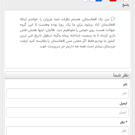
67
27
پاسخ
من یک افغانستانی هستم نظرات شما عزیزان را خواندم اینکه
افغانستان آباد بیشود برای ما یک رویا بوده وهست تا این گروه
جهالت هست روی خوشی را نخواهیم دید، طالبان، اینها همش نقش
بازی کردنه تا به رسمیت شناخته بیشه وگرنه درطول تاریخ غنی ترین
کشور ما بودیم فقط اگر معدن مس افغانستان را مقايسه کنید ازنفت
عربستان بیشتر است همه چه داریم جز سرپرست خوب
نظر شما
نام
ایمیل
* نظر