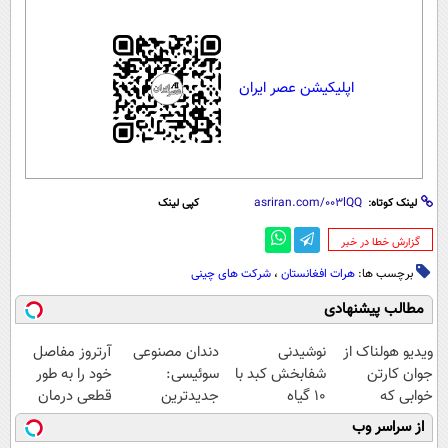
اپلیکیشن عصر ایران
لینک کوتاه:
کپی لینک
‌گزارش خطا در خبر
برچسب ها:
هرات افغانستان
،
شرکت های چینی
مطالب پیشنهادی
Image failed to
Image failed to
Image failed to
Image failed to
load
load
load
load
ویدیو هولناک از
نوشیدنی
دندان مصنوعی
آرتروز مفاصل
جوان کارتن
شفابخش کبد با
سوئیسی:
خود را به طور
خوابی که
10 گیاه
جدیدترین
قطعی درمان
میلیاردر شد.
موثر(تخفیف تا
فناوری اروپا،
کنید!
از سراسر وب
آموزش رایگان
امشب)
سبک و مقاوم |
◗پرسش‌نامه◖