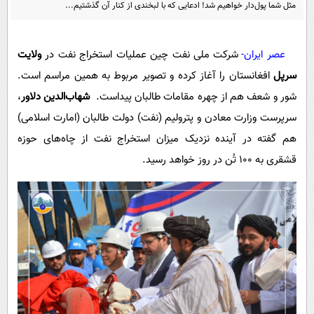
پیامک
مثل شما پول‌دار خواهیم شد! ادعایی که با لبخندی از کنار آن گذشتیم...
سرگرمی
روانشناسی
فناوری
عصر ایران-
شرکت ملی نفت چین عملیات استخراج نفت در
ولایت
آشپزی
گوناگون
سرپل
افغانستان را آغاز کرده و تصویر مربوط به همین مراسم است.
دانلود
حوادث
شور و شعف هم از چهره مقامات طالبان پیداست.
شهاب‌الدین دلاور
،
محیط زیست
سرپرست وزارت معادن و پترولیم (نفت) دولت طالبان (‌امارت اسلامی)
سلامت
هم گفته در آینده نزدیک میزان استخراج نفت از چاه‌های حوزه
قشقری به ۱۰۰ تُن در روز خواهد رسید.
فرهنگی
بین الملل
اجتماعی
حیات وحش
سیاست خارجی