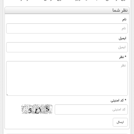
کن
قوی ترین
کنی؟ (◂فیلم +
نظر شما
(◀پرسش‌نامه)
چربیسوز جهان
◂پرسش‌نامه)
😊
نام
ایمیل
* نظر
* کد امنیتی