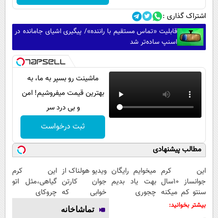
اشتراک گذاری :
قابلیت «تماس مستقیم با راننده»/ پیگیری اشیای جامانده در
اسنپ ساده‌تر شد
ماشینت رو بسپر به ما، به
بهترین قیمت میفروشیم! امن
و بی درد سر
ثبت درخواست
مطالب پیشنهادی
این کرم
میخوایم رایگان
ویدیو هولناک از
این کرم
جوانساز 10سال
بهت یاد بدیم
جوان کارتن
گیاهی،مثل اتو
سنتو کم میکنه
چجوری
خوابی که
چروکای
(با تخفیف ویژه)
پولدارشی! باور
میلیاردر شد.
پوستتوصاف
بیشتر بخوانید:
تماشاخانه
نداری امتحانش
آموزش رایگان
میکنه!50%تخفیف