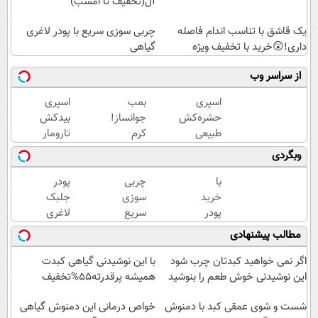
آل(تخفیف تا امشب)
یک قاشق با تناسب اندام فاصله
چربی سوزی سریع با پودر لاغری
داری!😲خرید با تخفیف ویژه
گیاهی
از سراسر وب
اسپری
بمب
اسپری
حشره‌کش
جوانساز!
بیدکش
طبیعی
کرم
تارومار
تارومار
بوتاکس
با
وبگردی
سازگار با
جلبک
اثرفوری
محیط
اسپیرولینا50%تخفیف
،
با
چربی
پودر
زیست و با
محافظ
خرید
سوزی
جلبک
محافظت
لباس
پودر
سریع
لاغری
طبیعی
در
جلبک
با پودر
اسپیرولینا
مطالب پیشنهادی
مقابل
کیلو
لاغری
با تخفیف
بید
کیلو
گیاهی
ویژه!
اگر نمی خواهید کبدتان چرب شود
با این نوشیدنی گیاهی کبدت
وزن
قوی
این نوشیدنی خوش طعم را بنوشید
همیشه پرقدرته55%تخفیف
کم
ترین
کن!
شست و شوی عمقی کبد با دمنوش
چربیسوز
خواص درمانی این دمنوش گیاهی