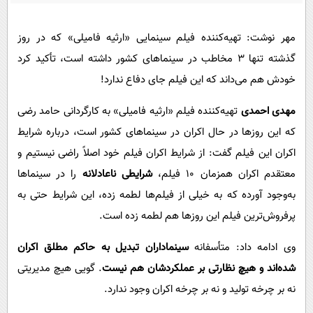
پیامک
سرگرمی
روانشناسی
فناوری
مهر نوشت: تهیه‌کننده فیلم سینمایی «ارثیه فامیلی» که در روز
آشپزی
گذشته تنها ۳ مخاطب در سینماهای کشور داشته است، تأکید کرد
گوناگون
خودش هم می‌داند که این فیلم جای دفاع ندارد!
دانلود
حوادث
مهدی احمدی
تهیه‌کننده فیلم «ارثیه فامیلی» به کارگردانی حامد رضی
محیط زیست
که این روزها در حال اکران در سینماهای کشور است، درباره شرایط
سلامت
اکران این فیلم گفت: از شرایط اکران فیلم خود اصلاً راضی نیستیم و
فرهنگی
معتقدم اکران همزمان ۱۰ فیلم،
شرایطی ناعادلانه
را در سینماها
بین الملل
به‌وجود آورده که به خیلی از فیلم‌ها لطمه زده، این شرایط حتی به
اجتماعی
پرفروش‌ترین فیلم این روزها هم لطمه زده است.
حیات وحش
وی ادامه داد: متأسفانه
سینماداران تبدیل به حاکم مطلق اکران
سیاست خارجی
شده‌اند و هیچ نظارتی بر عملکردشان هم نیست
. گویی هیچ مدیریتی
نه بر چرخه تولید و نه بر چرخه اکران وجود ندارد.