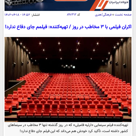
سیاسی
اقتصاد
صفحه نخست
»
فرهنگی/هنری
کد
۸۹۷۳۱۲
انتشار:
۱۴:۵۲ - ۱۸-۰۴-۱۴۰۲
جامعه
اقتصادی
اکران فیلمی با ۳ مخاطب در روز / تهیه‌کننده: فیلمم جای دفاع ندارد!
ورزشی
اجتماعی
خودرو
بین الملل
حوادث
فرهنگ و هنر
سیاست خارجی
سلامت
علم و دانش
یک برش دانایی
قرآن
فناوری و It
محیط زیست
گوناگون
علمی
سفر و تفریح
فیلم
سرگرمی
اخبار کریپتو
عصر ایران 2
اقتصاد
باشگاه مغز
آموزش زبان
خواندنی ها و دیدنی ها
ورزش
مجله تصویری سلاح
تهیه‌کننده فیلم سینمایی «ارثیه فامیلی» که در روز گذشته تنها ۳ مخاطب در سینماهای
داستان کوتاه
سیاست
کشور داشته است، تأکید کرد خودش هم می‌داند که این فیلم جای دفاع ندارد!