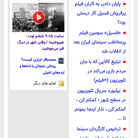
پایان دادن به اکران فیلم
مجانیه
پرفروش فسیل کار درستی
بود؟
«فسیل» سومین فیلم
ساعت ۸:۱۵ ششم اوت ؛
پرمخاطب سینمای ایران بعد
هیروشیما / وقتی شهر در دیگ
قیر می‌جوشید
از انقلاب شد
محمدباقر خرازی کیست؟
تبلیغ کالایی که با جان
روحانی جنجالی با ادعاها و
مردم بازی می‌کند در
ایده‌های تخیلی
تلویزیون (+فیلم)
فیلم های دیگر
بیلبورد سریال تلویزیون
در سطح شهر ؛ کمکم کن ،
کمکم کن ، نذار اینجا بمونم
تا ...
ترخیص کارگردان سینما