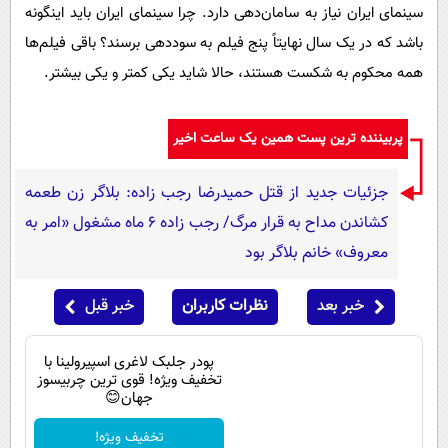
سینمای ایران نیاز به سامان‌دهی دارد. چرا سینمای ایران باید اینگونه
باشد که در یک سال نهایتاً پنج فیلم به سوددهی برسند؟ باقی فیلم‌ها
همه محکوم به شکست هستند، حالا شاید یکی کمتر و یکی بیشتر.
پربیننده ترین پست همین یک ساعت اخیر
جزئیات جدید از قتل حمیدرضا رجب زاده: بلاگر زن طعمه
کشاندن مداح به قرار مرگ/ رجب زاده 6 ماه مشغول «امر به
معروف» خانم بلاگر بود
خبر بعد
نظرات کاربران
خبر قبل
پودر جلبک لاغری اسپیرولینا با
تخفیف ویژه! قوی ترین چربیسوز
جهان😊
تخفیف ویژه!