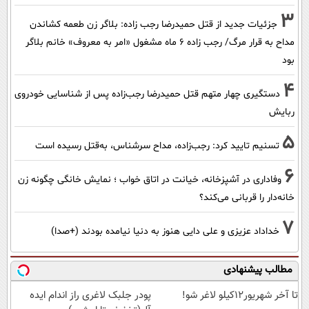
3
جزئیات جدید از قتل حمیدرضا رجب زاده: بلاگر زن طعمه کشاندن
مداح به قرار مرگ/ رجب زاده 6 ماه مشغول «امر به معروف» خانم بلاگر
بود
4
دستگیری چهار متهم قتل حمیدرضا رجب‌زاده پس از شناسایی خودروی
ربایش
5
تسنیم تایید کرد: رجب‌زاده، مداح سرشناس، به‌قتل رسیده است
6
وفاداری در آشپزخانه، خیانت در اتاق خواب ؛ نمایش خانگی چگونه زن
خانه‌دار را قربانی می‌کند؟
7
خداداد عزیزی و علی دایی هنوز به دنیا نیامده بودند (+صدا)
مطالب پیشنهادی
تا آخر شهریور12کیلو لاغر شو!
پودر جلبک لاغری راز اندام ایده