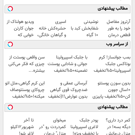
مطالب پیشنهادی
آرتروز مفاصل
نوشیدنی
اسپری
ویدیو هولناک از
خود را به طور
شفابخش کبد با
حشره‌کش خانه
جوان کارتن
قطعی درمان
10 گیاه
و گیاهان خانگی،
خوابی که
کنید!
موثر(تخفیف تا
نابودکننده انواع
میلیاردر شد.
از سراسر وب
◗پرسش‌نامه◖
امشب)
حشرات خانگی و
آموزش رایگان
آفات
بمب جوانساز! کرم
با جلبک اسپیرولینا
سن واقعی پوستت از
بوتاکس جلبک
جوانی و شادابی پوستت
چیزی که فکر می‌کنی
اسپیرولینا50%تخفیف
تضمینه50%تخفیف
بیشتره...
بدون سوزن پوستتو
آبرسانی عمقی و
این کرم گیاهی،مثل اتو
10سال جوون
ضدچروک قوی گیاهی
چروکای پوستتوصاف
کن50%تخفیف پاییزی
بدون عوارض!!(تخفیف
میکنه!50%تخفیف
تا امشب)
مطالب پیشنهادی
کمر درد داری؟
پودر جلبک
میخوای
تا آخر
دیگه بسه! در
لاغری اسپیرولینا
کمردردت رو "در
شهریور12کیلو
منزل درمانش
با تخفیف ویژه!
منزل" درمان
لاغر شو!