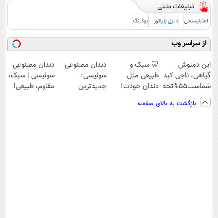
اعتبارسنجی
دیزل ژنراتور
بوکینگ
از سراسر وب
این دمنوش
🦷 سبک و
دندان مصنوعی
دندان مصنوعی
گیاهی، ناجی کبد
طبیعی مثل
سوئیسی:
سوئیسی | سبک،
شماست55%تخفیف
دندان خودت!
جدیدترین
مقاوم، طبیعی!
نصب آسان و
فناوری اروپا،
ویزیت
بازگشت به بالای صفحه
پرداخت اقساطی
سبک و مقاوم |
رایگان+پرداخت
💳 📍 تهران
پرداخت قسطی
اقساطی😍