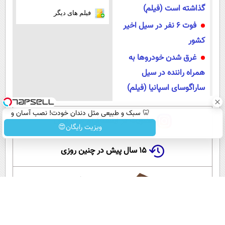
گذاشته است (فیلم)
فیلم های دیگر
فوت ۶ نفر در سیل اخیر
کشور
غرق شدن خودروها به
همراه راننده در سیل
ساراگوسای اسپانیا (فیلم)
🦷 سبک و طبیعی مثل دندان خودت! نصب آسان و
عضویت در اینستاگرام عصر ایران
پرداخت اقساطی 💳 📍 تهران
ویزیت رایگان😍
۱۵ سال پیش در چنین روزی
این لحظه با حافظ
گلستان سعدی