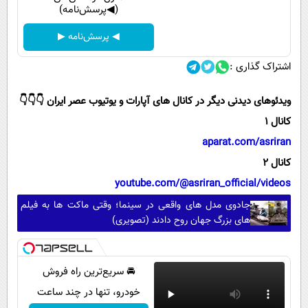
(◀پرسش‌نامه)
◀ پرسش‌نامه ▶
اشتراک گذاری :
ویدئوهای دیدنی دیگر در کانال های آپارات و یوتیوب عصر ایران 👇👇👇
کانال 1
aparat.com/asriran
کانال 2
youtube.com/@asriran_official/videos
جادوی مدل های واقعی در سینما؛ وقتی ماکت ها به فیلم
های بزرگ جهان روح دادند (تصویری)
🚘 سریع‌ترین راه فروش
خودرو، تنها در چند ساعت