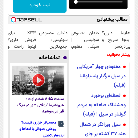
ثبت خودرو
مطالب پیشنهادی
هایما داری؟
دندان مصنوعی
دندان مصنوعی
X33 برای
اینجا سریع و
سوئیسی |
سوئیسی:
فروش داری؟
بی‌دردسر
سبک، مقاوم،
جدیدترین
اینجا راحت و
می‌فروشی
طبیعی! ویزیت
فناوری اروپا،
سریع بفروشش
بیشتر بخوانید:
تماشاخانه
رایگان+پرداخت
سبک و مقاوم |
مفقودی چهار آمریکایی
اقساطی😍
پرداخت قسطی
در سیل مرگبار پنسیلوانیا
(فیلم)
لحظه‌ای برخورد
ساعت ۸:۱۵ ششم اوت ؛
وحشتناک صاعقه به مردم
هیروشیما / وقتی شهر در دیگ
قیر می‌جوشید
گرفتار در سیل ! (فیلم)
محمدباقر خرازی کیست؟
سیل ویرانگر در شمال
روحانی جنجالی با ادعاها و
هند ۳۷ کشته بر جای
ایده‌های تخیلی