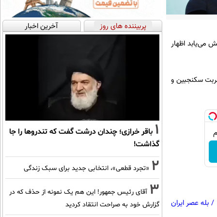
پربیننده های روز
آخرین اخبار
 می‌یابد اظهار
ربت سکنجبین و
1
باقر خرازی؛ چندان درشت گفت که تندروها را جا
گذاشت!
2
«تجرد قطعی»، انتخابی جدید برای سبک زندگی
3
آقای رئیس جمهور! این هم یک نمونه از حذف که در
/
بله عصر ایران
گزارش خود به صراحت انتقاد کردید