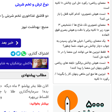
معمای ریاضی؛ رکورد حل این چالش 10 ثانیه
دوغ ترش و تخم شربتی
است
تست هوش تصویری: کدام کلید قفل را باز
دو قاشق غذاخوری تخم شربتی را د
می کند؟
معمای تصویری تک شاخ ها / تشخیص 3
منبع: بهداشت نیوز
مورد زیر 10 ثانیه برابر با دقت و هوش بصری فوق
العاده
یک معمای ریاضی/ خیلی ها برای رسیدن به
خبر بعد
جواب دچار چالش می شوند، شما چطور؟
فقط تیزبین ها می توانند این معما را در 10
اشتراک گذاری :
ثانیه حل کنند!
واکنش پزشکیان به شایع
تست هوش چالش برانگیز: نابغه های ریاضی
الگوی پنهان این معما را پیدا کنند!
تیزبین ها مچ این ماهی پنهان کار را بگیرند! /
مطالب پیشنهادی
رکورد 10 ثانیه
الان طلا بخر پولشو 4 ماه دیگه
د
بده! سرمایه‌گذاری طلا با
ج
اقساط بی‌بهره
و 
بیشتر بخوانید: