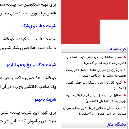
برای تهیه سکنجبین سه پیمانه شکر 
قاشق چایخوری تخم کاسنی خیس خو
شربت عناب و زرشک
10عدد عناب را له کرده با دو قا
با یک قاشق غذاخوری شکر شیرین 
در حاشیه
سحر دولتشاهی عذرخواهی کرد ؛ قصد بی
احترامی به اذان نداشتم (عکس)
شربت خاکشیر یخ زده و آبلیمو
بازیگران زن سریال «بامداد خمار» در پشت
صحنه به سبک دوران قاجار (عکس)
دو قاشق غذاخوری خاکشیر خیسانده 
تیپ رنگی تارا سریال شغال در جشن نفس
یک مکعب خاکشیر یخ زده در آن اند
(+عکس)
استایل جالب مدل روس فیلم ایرانی جزیره
شربت به‌لیمو
جیمز باند در اصفهان (+عکس)
تیپ مشکی و خاص فریبا نادری ستاره سریال
برای تهیه این شربت پیمانه شکر 
ستایش در آیین مهرورزی (+عکس)
جوشیدن خاموش کنید، این شربت را
باشگاه مغز