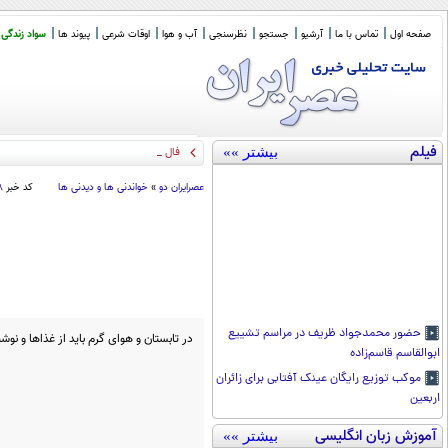
صفحه اول
تماس با ما
آرشیو
جستجو
نظرسنجی
آب و هوا
اوقات شرعی
پیوند ها
سواد زندگی
فیلم
بیشتر »»
فال حافظ امروز : یک
_
عصرايران دو
»
خواندنی ها و دیدنی ها
کد خبر
۸
حضور محمدجواد ظریف در مراسم تشییع
در تابستان و هوای گرم باید از غذاها و ن
ابوالقاسم قاسم‌زاده
موکب توزیع رایگان عینک آفتابی برای زائران
اربعین
آموزش زبان انگلیسی
بیشتر »»