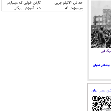
حداقل 12کیلو چربی
کارتن خوابی که میلیاردر
میسوزونی🧨
شد. آموزش رایگان
 دیگ قیر
ایده‌های تخیلی
شن عصر ایران