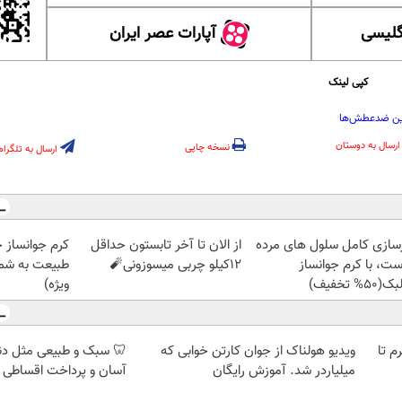
گلیسی
آپارات عصر ایران
کپی لینک
ین ضدعطش‌ها
ارسال به دوستان
نسخه چاپی
ارسال به تلگرام
زسازی کامل سلول های مرده
از الان تا آخر تابستون حداقل
کرم جوانساز 
ست، با کرم جوانساز
12کیلو چربی میسوزونی🧨
طبیعت به شما
50% تخفیف)
ویژه)
لمپ طلاسی، از ۰.۵ گرم تا
ویدیو هولناک از جوان کارتن خوابی که
🦷 سبک و طبیعی مثل د
میلیاردر شد. آموزش رایگان
آسان و پرداخت اقساطی 