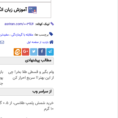
آموزش زبان ان
لینک کوتاه:
برچسب ها:
مقابله با گرمازدگی
،
مفیدتر
بازدید از صفحه اول
مطالب پیشنهادی
وام بگیر و قسطی طلا بخر! چی
با
از این بهتر!! سریع احراز کن
پو
جلبک(
از سراسر وب
خرید شمش پ
۱۰ گرم