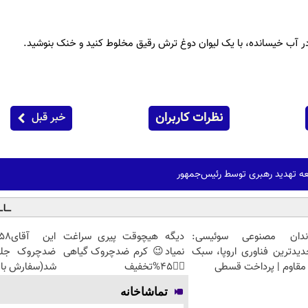
ر آب خیسانده، با یک لیوان دوغ ترش رقیق مخلوط کنید و خنک بنوشید.
نظرات کاربران
خبر قبل
ه تهدید رهبری توسط رئیس‌جمهور
ندان مصنوعی سوئیسی:
دیگه هیچوقت پیری سراغت
دیدترین فناوری اروپا، سبک
نمیاد😉 کرم ضدچروک گیاهی
مقاوم | پرداخت قسطی
👈🏻45%تخفیف
شد(سفارش با 
تماشاخانه