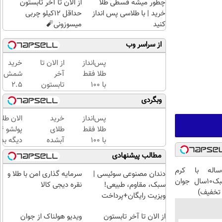
چطور میشه قسطی طلا
از الان تا آخر تابستون
خرید | با طلاسی پس انداز
حداقل 12کیلو چربی
کنید
میسوزونی🧨
از سراسر وب
پس‌انداز
از الان تا
خرید
طلا فقط
آخر
شمش
با ۱۰۰
تابستون
2.5
هزارتومان
حداقل
گرمی
وبگردی
(امن و
12کیلو
از
راحت)
چربی
طلاسی
پس‌انداز
خرید
الان طلا
میسوزونی
😍
طلا فقط
طلای
🧨
با ۱۰۰
آبشده
دیگه بده
هزارتومان
حتی با
سرمایه‌گ
مطالب پیشنهادی
(امن و
۱۰۰هزارتومان
طلا با ا
این آقای58ساله با کرم
راحت)
بی‌بهره
دندان مصنوعی سوئیسی |
سرمایه گذاری امن با طلا و
ضدچروک جلبک10سال جوان
سبک، مقاوم، طبیعی!
نقره دیجی کالا
تخفیف)
ویزیت رایگان+پرداخت
اقساطی😍
از الان تا آخر تابستون
ویدیو هولناک از جوان