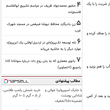
4
ز شربت را با یک
حضور محمدجواد ظریف در مراسم تشییع ابوالقاسم
قاسم‌زاده
5
زنِ بادیگارد محافظ نیوشا ضیغمی در مسجد شهرک
غرب
د را صاف کرده و
6
تله توسعه تک‌پروژه‌ای در اردبیل/وقتی یک ابرپروژه،
موارد دیگر را به حاشیه می‌راند
7
بانوی معماری که به بتن روح داد؛ درباره سوتلانا کانا
 را هم بزنید و
رادویچ (+تصاویر)
مطالب پیشنهادی
با جلبک اسپیرولینا جوانی و
خرید شمش پلمپ طلاسی،
شادابی پوستت
از ۰.۵ گرم تا ۱۰ گرم
د و بعد از کمی
تضمینه50%تخفیف