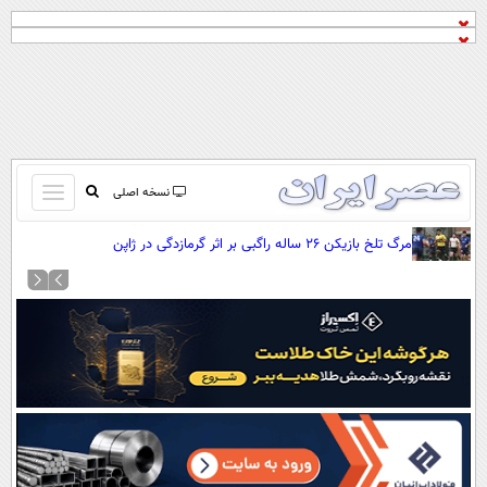
باز
نسخه اصلی
و
صفحه اول
مرگ تلخ بازیکن ۲۶ ساله راگبی بر اثر گرمازدگی در ژاپن
بسته
تماس با ما
کردن
آرشیو
منو
جستجو
نظرسنجی
آب و هوا
اوقات شرعی
پیوند ها
سواد زندگی