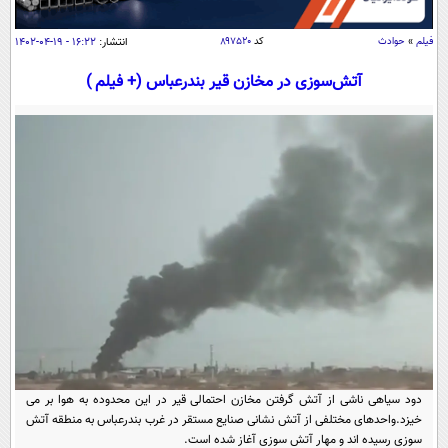
سیاسی
اقتصاد
فیلم
»
حوادث
کد
۸۹۷۵۲۰
انتشار:
۱۶:۲۲ - ۱۹-۰۴-۱۴۰۲
جامعه
اقتصادی
آتش‌سوزی در مخازن قیر بندرعباس (+ فیلم )
ورزشی
اجتماعی
خودرو
بین الملل
حوادث
فرهنگ و هنر
سیاست خارجی
سلامت
علم و دانش
یک برش دانایی
قرآن
فناوری و It
محیط زیست
گوناگون
علمی
سفر و تفریح
فیلم
سرگرمی
اخبار کریپتو
عصر ایران 2
اقتصاد
باشگاه مغز
آموزش زبان
خواندنی ها و دیدنی ها
ورزش
مجله تصویری سلاح
دود سیاهی ناشی از آتش گرفتن مخازن احتمالی قیر در این محدوده به هوا بر می
داستان کوتاه
خیزد.واحدهای مختلفی از آتش نشانی صنایع مستقر در غرب بندرعباس به منطقه آتش
سیاست
سوزی رسیده اند و مهار آتش سوزی آغاز شده است.