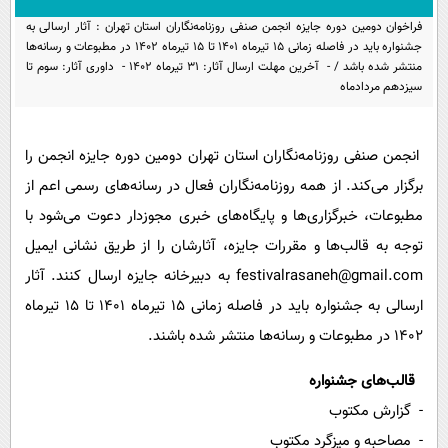
پیامک
سرگرمی
فراخوان دومین دوره جایزه انجمن صنفی روزنامه‌نگاران استان تهران : آثار ارسالی به
روانشناسی
جشنواره باید در فاصله زمانی ۱۵ تیرماه ۱۴۰۱ تا ۱۵ تیرماه ۱۴۰۲ در مطبوعات و رسانه‌ها
فناوری
منتشر شده باشد / - آخرین مهلت ارسال آثار: ۳۱ تیرماه ۱۴۰۲ - داوری آثار: سوم تا
آشپزی
گوناگون
سیزدهم مردادماه
دانلود
حوادث
انجمن صنفی روزنامه‌نگاران استان تهران دومین دوره جایزه انجمن را
محیط زیست
برگزار می‌کند. از همه روزنامه‌نگاران فعال در رسانه‌های رسمی اعم از
سلامت
مطبوعات، خبرگزاری‌ها و پایگاه‌های خبری مجوزدار دعوت می‌شود با
فرهنگی
توجه به قالب‌ها و مقررات جایزه، آثارشان را از طریق نشانی ایمیل
بین الملل
festivalrasaneh@gmail.com به دبیرخانه جایزه ارسال کنند. آثار
ارسالی به جشنواره باید در فاصله زمانی ۱۵ تیرماه ۱۴۰۱ تا ۱۵ تیرماه
اجتماعی
۱۴۰۲ در مطبوعات و رسانه‌ها منتشر شده باشند.
حیات وحش
قالب‌های جشنواره
سیاست خارجی
- گزارش مکتوب
- مصاحبه و میزگرد مکتوب