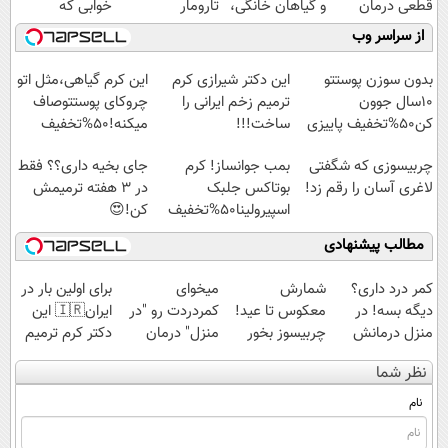
قطعی درمان
و گیاهان خانگی،
تارومار
خوابی که
کنید!
نابودکننده انواع
ازبین‌برنده انواع
میلیاردر شد.
از سراسر وب
◗پرسش‌نامه◖
حشرات خانگی و
عنکبوت
آموزش رایگان
آفات
بدون سوزن پوستتو
این دکتر شیرازی کرم
این کرم گیاهی،مثل اتو
10سال جوون
ترمیم زخم ایرانی را
چروکای پوستتوصاف
کن50%تخفیف پاییزی
ساخت!!!
میکنه!50%تخفیف
چربیسوزی که شگفتی
بمب جوانساز! کرم
جای بخیه داری؟؟ فقط
لاغری آسان را رقم زد!
بوتاکس جلبک
در 3 هفته ترمیمش
اسپیرولینا50%تخفیف
کن!😍
مطالب پیشنهادی
کمر درد داری؟
شمارش
میخوای
برای اولین بار در
دیگه بسه! در
معکوس تا عید!
کمردردت رو "در
ایران🇮🇷 این
منزل درمانش
چربیسوز بخور
منزل" درمان
دکتر کرم ترمیم
کن
لاغر شو
کنی؟ (◂فیلم +
کننده 23 روزه
نظر شما
(◀پرسش‌نامه)
◂پرسش‌نامه)
ساخت!
نام