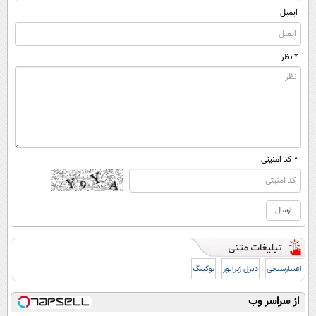
ایمیل
* نظر
* کد امنیتی
اعتبارسنجی
دیزل ژنراتور
بوکینگ
از سراسر وب