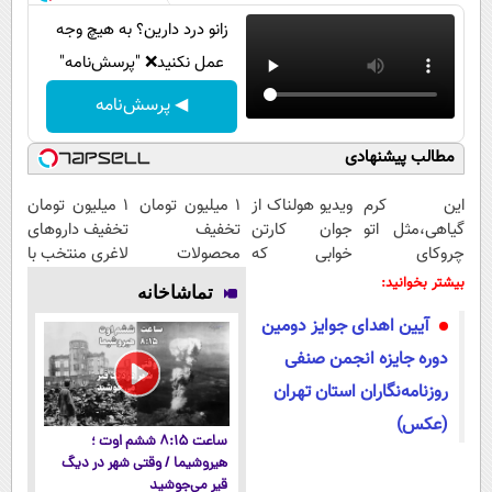
زانو درد دارین؟ به هیچ وجه
عمل نکنید❌ "پرسش‌نامه"
◀ پرسش‌نامه
مطالب پیشنهادی
این کرم
ویدیو هولناک از
۱ میلیون تومان
۱ میلیون تومان
گیاهی،مثل اتو
جوان کارتن
تخفیف
تخفیف داروهای
چروکای
خوابی که
محصولات
لاغری منتخب با
پوستتوصاف
میلیاردر شد.
لاغری؛ یک قدم
ارسال از
بیشتر بخوانید:
تماشاخانه
میکنه!50%تخفیف
آموزش رایگان
نزدیک‌تر به
داروخانه
آیین اهدای جوایز دومین
شروع کاهش
نزدیکت
وزن
دوره جایزه انجمن صنفی
روزنامه‌نگاران استان تهران
(عکس)
ساعت ۸:۱۵ ششم اوت ؛
هیروشیما / وقتی شهر در دیگ
قیر می‌جوشید