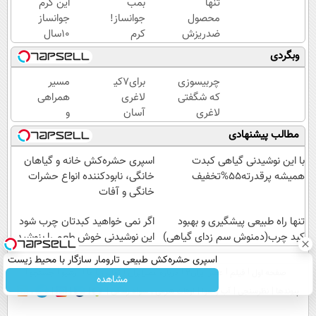
تنها
بمب
این کرم
محصول
جوانساز!
جوانساز
ضدریزش
کرم
10سال
موی
بوتاکس
سنتو
وبگردی
ایرانی که
جلبک
کم
بیش از
اسپیرولینا50%تخفیف
میکنه
چربیسوزی
برای7کیلو
مسیر
98%رضایت
(با
که شگفتی
لاغری
همراهی
مشتری
تخفیف
لاغری
آسان
و
دارد
ویژه)
آسان را
در ماه
گزارش
مطالب پیشنهادی
رقم زد!
همین
عملکرد
حالا
گروه
با این نوشیدنی گیاهی کبدت
اسپری حشره‌کش خانه و گیاهان
اقدام
اسنپ
همیشه پرقدرته55%تخفیف
خانگی، نابودکننده انواع حشرات
کن!
در
خانگی و آفات
سفارش
۱۴۰۴
تنها راه طبیعی پیشگیری و بهبود
با
اگر نمی خواهید کبدتان چرب شود
کبد چرب(دمنوش سم زدای گیاهی)
قیمت
این نوشیدنی خوش طعم را بنوشید
قدیم
اسپری حشره‌کش طبیعی تارومار سازگار با محیط زیست
صفحه اول
فیلم
عصر ایران۲
درباره عصرایران
تماس با ما
آرشیو
جستجو
و با محافظت طبیعی
مشاهده
پیوندها
نظرسنجی
آب و هوا
اوقات شرعی
سواد زندگی