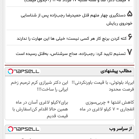
قیمت دلار، طلا و سکه شنبه ۱۷ مرداد ۱۴۰۵ (+جدول قیمت)
5
دستگیری چهار متهم قتل حمیدرضا رجب‌زاده پس از شناسایی
خودروی ربایش
6
کته کردن برنج کار هر کسی نیست؛ خیلی ها این مهارت را ندارند
7
تسنیم تایید کرد: رجب‌زاده، مداح سرشناس، به‌قتل رسیده است
مطالب پیشنهادی
ایرپاد بلوتوثی، با قیمت باورنکردنی!!
این دکتر شیرازی کرم ترمیم زخم
فرصت محدود
ایرانی را ساخت!!!
کاهش اشتها + چربی‌سوزی
برای7کیلو لاغری آسان در ماه
انفجاری = ۷ کیلو لاغری در ماه
همین حالا اقدام کن!سفارش با
قیمت قدیم
از سراسر وب