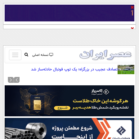
باز
نسخه اصلی
و
صفحه اول
تصادف عجیب در بزرگراه؛ یک توپ فوتبال حادثه‌ساز شد
بسته
تماس با ما
کردن
آرشیو
منو
جستجو
نظرسنجی
آب و هوا
اوقات شرعی
پیوند ها
سواد زندگی