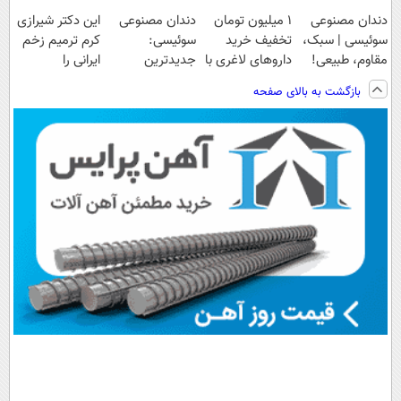
دندان مصنوعی
1 میلیون تومان
دندان مصنوعی
این دکتر شیرازی
سوئیسی | سبک،
تخفیف خرید
سوئیسی:
کرم ترمیم زخم
مقاوم، طبیعی!
داروهای لاغری با
جدیدترین
ایرانی را
ویزیت
ارسال از
فناوری اروپا،
ساخت!!!
بازگشت به بالای صفحه
رایگان+پرداخت
داروخانه و پک
سبک و مقاوم |
اقساطی😍
یخ!
پرداخت قسطی