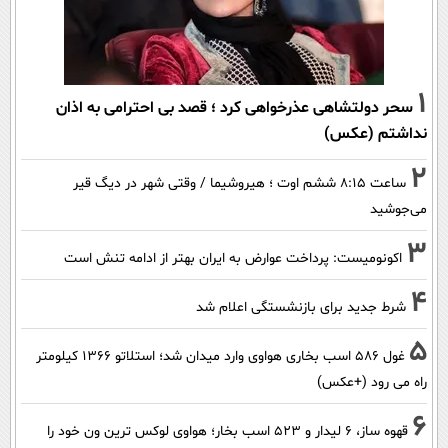
1
سحر دولتشاهی عذرخواهی کرد ؛ قصد بی احترامی به اذان
نداشتم (عکس)
2
ساعت ۸:۱۵ ششم اوت ؛ هیروشیما / وقتی شهر در دیگ قیر
می‌جوشید
3
اکونومیست: پرداخت عوارض به ایران بهتر از ادامه تنش است
4
شرط جدید برای بازنشستگی اعلام شد
5
غول 586 اسب بخاری هواوی وارد میدان شد؛ استلاتو 1366 کیلومتر
راه می رود (+عکس)
6
قهوه ساز، 6 لیدار و 523 اسب بخار؛ هواوی لوکس ترین ون خود را