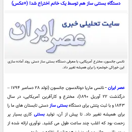
سیاسی
دستگاه بستنی ساز هم توسط یک خانم اختراع شد! (+عکس)
اقتصاد
جامعه
اقتصادی
ورزشی
اجتماعی
خودرو
بین الملل
حوادث
فرهنگ و هنر
سیاست خارجی
سلامت
نانسی جانسون، مخترع آمریکایی، با معرفی دستگاه بستنی ساز دستی روند آماده سازی
علم و دانش
یک برش دانایی
این خوراکی خوشمزه را برای همیشه تغییر داد.
قرآن
فناوری و It
محیط زیست
گوناگون
علمی
سفر و تفریح
عصر ایران
-
نانسی ماریا دونالدسون جانسون (تولد 28 دسامبر 1794 –
فیلم
سرگرمی
اخبار کریپتو
درگذشت 22 آوریل 1890)، مخترع و کارآفرین آمریکایی، در سال
عصر ایران 2
اقتصاد
باشگاه مغز
1843 و با ثبت پتنتی برای دستگاه
بستنی ساز
دستی تابستان های ما را
آموزش زبان
خواندنی ها و دیدنی ها
ورزش
برای همیشه تغییر داد. تا پیش از آن، تولید
بستنی
کاری بسیار پر
مجله تصویری سلاح
زحمت بود که اغلب چند ساعت طول می کشید. نوآوری ارائه شده از
داستان کوتاه
سیاست