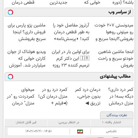
باشه؟ (دوره
خوابی که
جدیدترین
قطعی درمان
رایگان درآمد
میلیاردر شد.
فناوری اروپا،
کنید!
از سراسر وب
میلیاردی)
آموزش رایگان
سبک و مقاوم |
◗پرسش‌نامه◖
پرداخت قسطی
میدونستی 207 خودت
آرتروز مفاصل خود را
ماشین پژو پارس برای
رو میتونی روهوا
به طور قطعی درمان
فروش داری؟ اینجا
بفروشی؟اینجا سریع و
کنید! ◗پرسش‌نامه◖
سریع بفروشش
راحت بفروش
ابنجا ماشین شاهین
برای اولین بار در ایران
ویدیو هولناک از جوان
خودتو سریع و راحت
🇮🇷 این دکتر کرم
کارتن خوابی که
بفروش
ترمیم کننده 23 روزه
میلیاردر شد. آموزش
ساخت!
رایگان
مطالب پیشنهادی
کمر درد داری؟
درمان درد کمر
کمرد درد رو در
میخوای
دیگه بسه! در
بدون جراحی،
منزل درمان کن!
کمردردت رو "در
منزل درمانش
تزریق ◀
(◂فیلم +
منزل" درمان
کن
پرسش‌نامه رو پر
پرسش‌نامه)
کنی؟ (◂فیلم +
نظرات بینندگان
(◀پرسش‌نامه)
کن ▶
◂پرسش‌نامه)
انتشار یافته:
۱
در انتظار بررسی:
غیر قابل انتشار:
ناشناس
۱۴:۵۱ - ۱۴۰۲/۰۴/۲۱