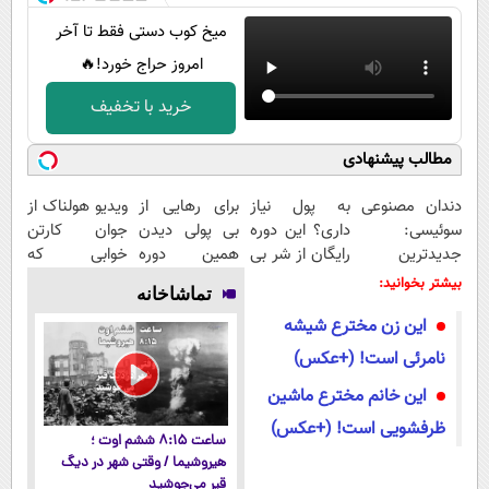
میخ کوب دستی فقط تا آخر
امروز حراج خورد!🔥
خرید با تخفیف
مطالب پیشنهادی
دندان مصنوعی
به پول نیاز
برای رهایی از
ویدیو هولناک از
سوئیسی:
داری؟ این دوره
بی پولی دیدن
جوان کارتن
جدیدترین
رایگان از شر بی
همین دوره
خوابی که
فناوری اروپا،
پولی خلاصت
رایگان کافیه!
میلیاردر شد.
بیشتر بخوانید:
تماشاخانه
سبک و مقاوم |
میکنه
(شمارتو وارد
آموزش رایگان
این زن مخترع شیشه
پرداخت قسطی
کن)
نامرئی است! (+عکس)
این خانم مخترع ماشین
ظرفشویی است! (+عکس)
ساعت ۸:۱۵ ششم اوت ؛
هیروشیما / وقتی شهر در دیگ
قیر می‌جوشید