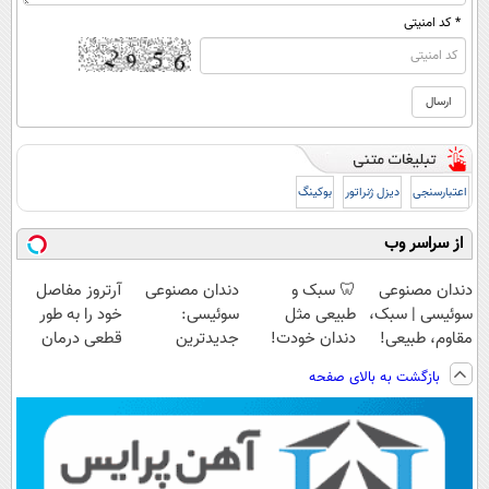
* کد امنیتی
اعتبارسنجی
دیزل ژنراتور
بوکینگ
از سراسر وب
دندان مصنوعی
🦷 سبک و
دندان مصنوعی
آرتروز مفاصل
سوئیسی | سبک،
طبیعی مثل
سوئیسی:
خود را به طور
مقاوم، طبیعی!
دندان خودت!
جدیدترین
قطعی درمان
ویزیت
نصب آسان و
فناوری اروپا،
کنید!
بازگشت به بالای صفحه
رایگان+پرداخت
پرداخت اقساطی
سبک و مقاوم |
◗پرسش‌نامه◖
اقساطی😍
💳 📍 تهران
پرداخت قسطی