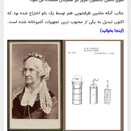
سوی نانسی جانسون امروز نیز همچنان استفاده می شود.
پیامک
سرگرمی
جالب آنکه ماشین ظرفشویی هم توسط یک بانو اختراع شده بود که
روانشناسی
فناوری
اکنون تبدیل به یکی از محبوب ترین تجهیزات آشپزخانه شده است.
آشپزی
گوناگون
(اینجا بخوانید)
دانلود
حوادث
محیط زیست
سلامت
فرهنگی
بین الملل
اجتماعی
حیات وحش
سیاست خارجی