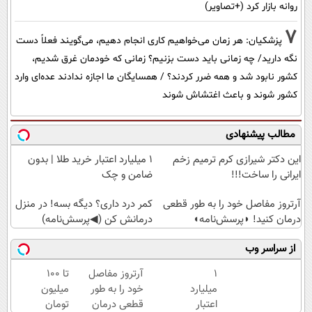
روانه بازار کرد (+تصاویر)
7
پزشکیان: هر زمان می‌خواهیم کاری انجام دهیم، می‌گویند فعلاً دست
نگه دارید/ چه زمانی باید دست بزنیم؟ زمانی که خودمان غرق شدیم،
کشور نابود شد و همه ضرر کردند؟ / همسایگان ما اجازه ندادند عده‌ای وارد
کشور شوند و باعث اغتشاش شوند
مطالب پیشنهادی
این دکتر شیرازی کرم ترمیم زخم
۱ میلیارد اعتبار خرید طلا | بدون
ایرانی را ساخت!!!
ضامن و چک
آرتروز مفاصل خود را به طور قطعی
کمر درد داری؟ دیگه بسه! در منزل
درمان کنید! ◗پرسش‌نامه◖
درمانش کن (◀پرسش‌نامه)
از سراسر وب
۱
آرتروز مفاصل
تا 100
میلیارد
خود را به طور
میلیون
اعتبار
قطعی درمان
تومان