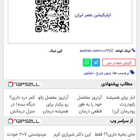
اپلیکیشن عصر ایران
لینک کوتاه:
کپی لینک
‌گزارش خطا در خبر
برچسب ها:
بدون شرح
،
تصاویر
مطالب پیشنهادی
1بار برای همیشه
آرتروز مفاصل
آرتروز مفصل زانو
کمر درد داری؟
زانودردت
خود را به طور
رو یکبار برای
دیگه بسه! در
رودرمان کن!
قطعی درمان
همیشه درمان
منزل درمانش
(تکنولوژی آلمان)
کنید!
کن!
کن
از سراسر وب
◂پرسشنامه▸
◗پرسش‌نامه◖
◗پرسش‌نامه◖
(◀پرسش‌نامه)
جای بخیه داری؟؟ فقط
این دکتر شیرازی کرم
میدونستی 207 خودت