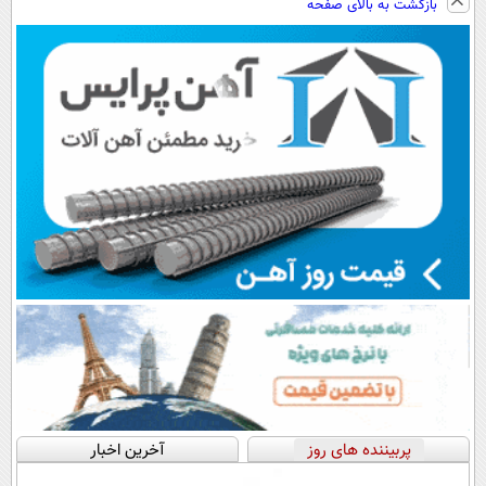
بازگشت به بالای صفحه
◂پرسش‌نامه)
کنی؟
(◀پرسش‌نامه)
((پرسش‌نامه))
پربیننده های روز
آخرین اخبار