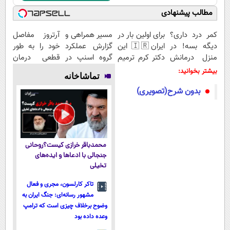
مطالب پیشنهادی
کمر درد داری؟
برای اولین بار در
مسیر همراهی و
آرتروز مفاصل
دیگه بسه! در
ایران🇮🇷 این
گزارش عملکرد
خود را به طور
منزل درمانش
دکتر کرم ترمیم
گروه اسنپ در
قطعی درمان
کن
کننده 23 روزه
۱۴۰۴
کنید!
بیشتر بخوانید:
تماشاخانه
(◀پرسش‌نامه)
ساخت!
◗پرسش‌نامه◖
بدون شرح(تصویری)
محمدباقر خرازی کیست؟روحانی
جنجالی با ادعاها و ایده‌های
تخیلی
تاکر کارلسون، مجری و فعال
مشهور رسانه‌ای: جنگ ایران به
وضوح برخلاف چیزی است که ترامپ
وعده داده بود