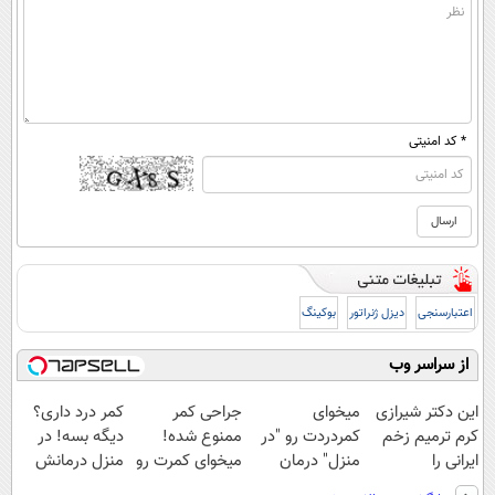
* کد امنیتی
اعتبارسنجی
دیزل ژنراتور
بوکینگ
از سراسر وب
این دکتر شیرازی
میخوای
جراحی کمر
کمر درد داری؟
کرم ترمیم زخم
کمردردت رو "در
ممنوع شده!
دیگه بسه! در
ایرانی را
منزل" درمان
میخوای کمرت رو
منزل درمانش
ساخت!!!
کنی؟ (◂فیلم +
در منزل درمان
کن