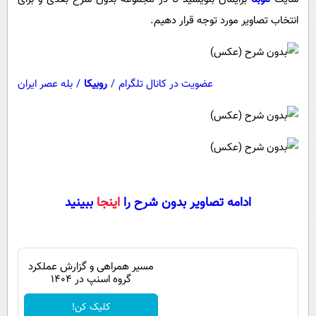
پیامک
سرگرمی
انتخاب تصاویر مورد توجه قرار دهیم.
روانشناسی
فناوری
آشپزی
گوناگون
عضویت در کانال تلگرام
/
روبیکا
/
بله عصر ایران
دانلود
حوادث
محیط زیست
سلامت
فرهنگی
بین الملل
ادامه تصاویر بدون شرح را
اینجا
ببینید
اجتماعی
حیات وحش
مسیر همراهی و گزارش عملکرد
سیاست خارجی
گروه اسنپ در ۱۴۰۴
کلیک کن!