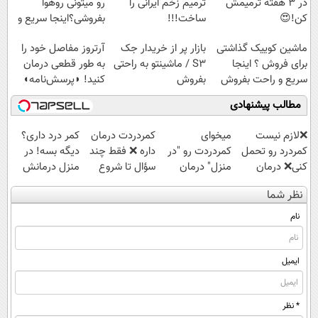
در 3 هفته ترمیمش
ترمیم زخم ایرانی را
رو میتونی روهوا
کن!😍
ساخت!!!
بفروشی؟اینجا سریع و
راحت بفروش
ماشین کوییک گذاشتی
بازار پر از خریدار جک
آرتروز مفاصل خود را
برای فروش ؟ اینجا
S3 / ماشینتو به راحتی
به طور قطعی درمان
سریع و راحت بفروش
بفروش
کنید! ◗پرسش‌نامه◖
مطالب پیشنهادی
❌لازم نیست
میخوای
‌کمردردت درمان
کمر درد داری؟
کمردرد رو تحمل
کمردردت رو "در
داره ❌ فقط چند
دیگه بسه! در
کنی❌ درمان
منزل" درمان
سؤال تا شروع
منزل درمانش
بدون جراحی و
کنی؟ (◂فیلم +
بهبودی فاصله‌
کن
نظر شما
قرص
◂پرسش‌نامه)
داری!
(◀پرسش‌نامه)
(پرسشنامه)
نام
ایمیل
* نظر