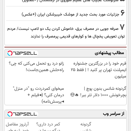
سرنوشت عجیب هتل عظیم شوروی در ارمنستان (+تصاویر)
6
جزئیات مورد بحث جدید از موشک خیبرشکن ایران (+عکس)
7
صرفه جویی در مصرف برق، خاموش کردن یک دو لامپ نیست/ مردم
توان تعویض یخچال ها و کوارهای قدیمی پرمصرف را ندارند
مطالب پیشنهادی
فرم خود را در بزرگترین جشنواره
زانو درد رو تحمل می‌کنی که چی؟
ایمپلنت تهران پر کنید ! | فقط ۲۵
راه‌حلش همین‌جاست!
میلیون
گردونه شانس بدون پوچ |
میخوای کمردردت رو "در منزل"
بچرخونش 1000 دلار تتر ببر! 🔥😍
درمان کنی؟ (◂فیلم +
◂پرسش‌نامه)
از سراسر وب
گردونه
کمر درد داری؟
آرتروز مفاصل
شانس
دیگه بسه! در
خود را به طور