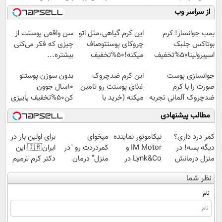
کنید!
موثر(تخفیف تا
" دوره رایگان "
میلیاردر شد.
از سراسر وب
◗پرسش‌نامه◖
امشب)
آموزش رایگان
بمب جوانساز! کرم
این کرم گیاهی،مثل اتو
سن واقعی پوستت از
بوتاکس جلبک
چروکای پوستتوصاف
چیزی که فکر می‌کنی
اسپیرولینا50%تخفیف
میکنه!50%تخفیف
بیشتره...
جوانسازی پوست
این کرم ضدچروک
بدون سوزن پوستتو
صورت را با کرم
غذای پوستت رو تامین
10سال جوون
ضدچروک آلمانی تجربه
میکنه (خرید با
کن50%تخفیف پاییزی
کنید!
40%تخفیف)
مطالب پیشنهادی
کمر درد داری؟
نیکاموتور نماینده
میخوای
برای اولین بار در
دیگه بسه! در
IM Motor و
کمردردت رو "در
ایران🇮🇷 این
منزل درمانش
Lynk&Co در
منزل" درمان
دکتر کرم ترمیم
کن
ایران
کنی؟ (◂فیلم +
کننده 23 روزه
نظر شما
(◀پرسش‌نامه)
◂پرسش‌نامه)
ساخت!
نام