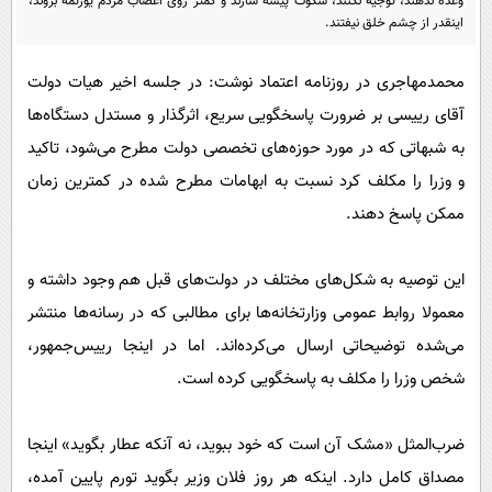
وعده ندهند، توجیه نکنند، سکوت پیشه سازند و کمتر روی اعصاب مردم یورتمه بروند،
پیامک
سرگرمی
اینقدر از چشم خلق نیفتند.
روانشناسی
فناوری
محمدمهاجری در روزنامه اعتماد نوشت: در جلسه اخیر هیات دولت
آشپزی
گوناگون
آقای رییسی بر ضرورت پاسخگویی سریع، اثرگذار و مستدل دستگاه‌ها
دانلود
حوادث
به شبهاتی که در مورد حوزه‌های تخصصی دولت مطرح می‌شود، تاکید
محیط زیست
و وزرا را مکلف کرد نسبت به ابهامات مطرح شده در کمترین زمان
ممکن پاسخ دهند.
سلامت
فرهنگی
این توصیه به شکل‌های مختلف در دولت‌های قبل هم وجود داشته و
بین الملل
معمولا روابط عمومی وزارتخانه‌ها برای مطالبی که در رسانه‌ها منتشر
اجتماعی
می‌شده توضیحاتی ارسال می‌کرده‌اند. اما در اینجا رییس‌جمهور،
حیات وحش
شخص وزرا را مکلف به پاسخگویی کرده است.
سیاست خارجی
ضرب‌المثل «مشک آن است که خود ببوید، نه آنکه عطار بگوید» اینجا
مصداق کامل دارد. اینکه هر روز فلان وزیر بگوید تورم پایین آمده،