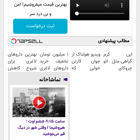
بهترین قیمت میفروشیم! امن
و بی درد سر
ثبت درخواست
مطالب پیشنهادی
این کرم
ویدیو هولناک از
1 میلیون تومان
بهترین داروهای
گیاهی،مثل اتو
جوان کارتن
تخفیف خرید
لاغری برای
چروکای
خوابی که
داروهای لاغری
شروع کاهش
پوستتوصاف
میلیاردر شد.
با ارسال از
وزن، ارسال از
تماشاخانه
میکنه!50%تخفیف
آموزش رایگان
داروخانه و پک
داروخانه های
یخ!
نزدیکت!
ساعت ۸:۱۵ ششم اوت ؛
هیروشیما / وقتی شهر در دیگ
قیر می‌جوشید