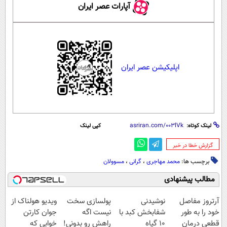
آپارات عصر ایران
اپلیکیشن عصر ایران
لینک کوتاه:
کپی لینک
‌گزارش خطا در خبر
برچسب ها:
محمد مهاجری
،
گرانی
،
مسوولان
مطالب پیشنهادی
آرتروز مفاصل
نوشیدنی
پولسازی سخت
ویدیو هولناک از
خود را به طور
شفابخش کبد با
نیست اگه
جوان کارتن
قطعی درمان
10 گیاه
راهش رو بدونی!
خوابی که