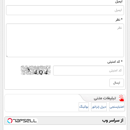
ایمیل
* نظر
* کد امنیتی
اعتبارسنجی
دیزل ژنراتور
بوکینگ
از سراسر وب