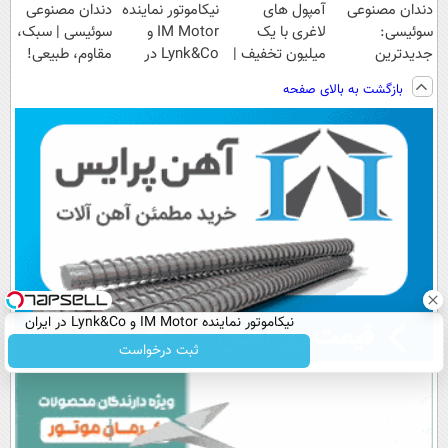
دندان مصنوعی
آمپول های
نیکاموتور نماینده
دندان مصنوعی
سوئیسی:
لاغری با یک
IM Motor و
سوئیسی | سبک،
جدیدترین
میلیون تخفیف |
Lynk&Co در
مقاوم، طبیعی!
فناوری اروپا،
ارسال از
ایران
ویزیت
بازگشت به بالای صفحه
سبک و مقاوم |
داروخانه های
رایگان+پرداخت
پرداخت قسطی
معتبر
اقساطی😍
نیکاموتور نماینده IM Motor و Lynk&Co در ایران
ثبت درخواست