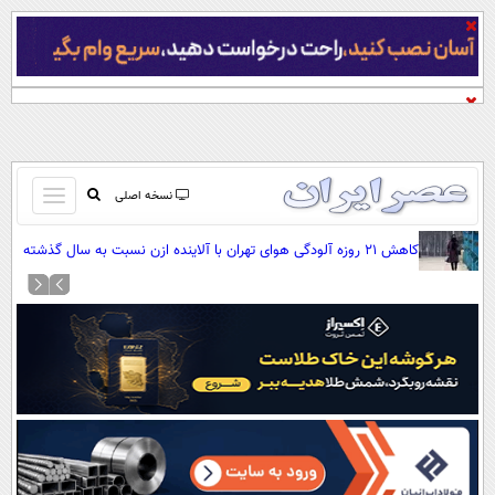
باز
نسخه اصلی
و
صفحه اول
کاهش ۲۱ روزه آلودگی هوای تهران با آلاینده ازن نسبت به سال گذشته
بسته
تماس با ما
کردن
آرشیو
منو
جستجو
نظرسنجی
آب و هوا
اوقات شرعی
پیوند ها
سواد زندگی