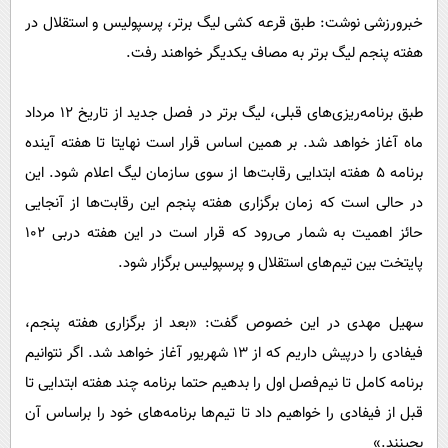
پیامک
سرگرمی
خبرورزشی نوشت: طبق قرعه کشی لیگ برتر، پرسپولیس و استقلال در
روانشناسی
فناوری
هفته پنجم لیگ برتر به مصاف یکدیگر خواهند رفت.
آشپزی
گوناگون
طبق برنامه‌ریزی‌های قبلی، لیگ برتر در فصل جدید از تاریخ ۱۲ مرداد
دانلود
حوادث
ماه آغاز خواهد شد. بر همین اساس قرار است نهایتا تا هفته آینده
محیط زیست
برنامه ۵ هفته ابتدایی رقابت‌ها از سوی سازمان لیگ اعلام شود. این
سلامت
در حالی است که زمان برگزاری هفته پنجم این رقابت‌ها از آنجایی
حائز اهمیت به شمار می‌رود که قرار است در این هفته دربی ۱۰۲
فرهنگی
پایتخت بین تیم‌های استقلال و پرسپولیس برگزار شود.
بین الملل
اجتماعی
سهیل مهدی در این خصوص گفت: «بعد از برگزاری هفته پنجم،
حیات وحش
فیفادی را درپیش داریم که از ۱۳ شهریور آغاز خواهد شد. اگر نتوانیم
سیاست خارجی
برنامه کامل تا نیم‌فصل اول را بدهیم حتما برنامه چند هفته ابتدایی تا
قبل از فیفادی را خواهیم داد تا تیم‌ها برنامه‌های خود را براساس آن
بچینند.»