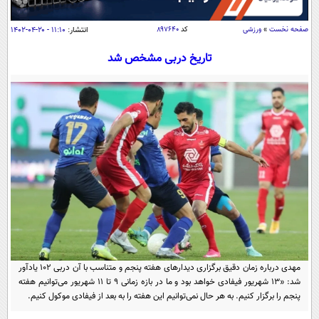
سیاسی
اقتصاد
صفحه نخست
»
ورزشی
کد
۸۹۷۶۴۰
انتشار:
۱۱:۱۰ - ۲۰-۰۴-۱۴۰۲
جامعه
اقتصادی
تاریخ دربی مشخص شد
ورزشی
اجتماعی
خودرو
بین الملل
حوادث
فرهنگ و هنر
سیاست خارجی
سلامت
علم و دانش
یک برش دانایی
قرآن
فناوری و It
محیط زیست
گوناگون
علمی
سفر و تفریح
فیلم
سرگرمی
اخبار کریپتو
عصر ایران 2
اقتصاد
باشگاه مغز
مهدی درباره زمان دقیق برگزاری دیدارهای هفته پنجم و متناسب با آن دربی ۱۰۲ یادآور
آموزش زبان
خواندنی ها و دیدنی ها
ورزش
مجله تصویری سلاح
شد: «۱۳ شهریور فیفادی خواهد بود و ما در بازه زمانی ۹ تا ۱۱ شهریور می‌توانیم هفته
پنجم را برگزار کنیم. به هر حال نمی‌توانیم این هفته را به بعد از فیفادی‌ موکول کنیم.
داستان کوتاه
سیاست