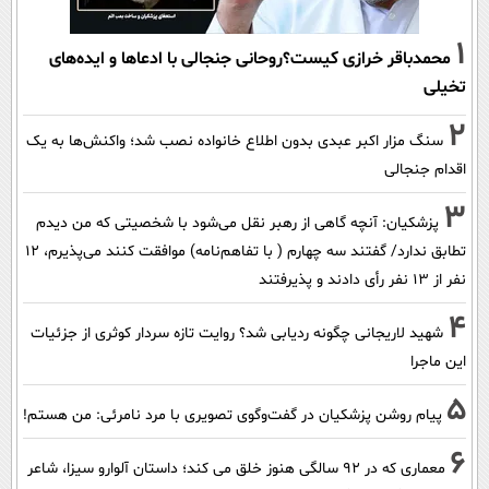
1
محمدباقر خرازی کیست؟روحانی جنجالی با ادعاها و ایده‌های
تخیلی
2
سنگ مزار اکبر عبدی بدون اطلاع خانواده نصب شد؛ واکنش‌ها به یک
اقدام جنجالی
3
پزشکیان‌: آنچه گاهی از رهبر نقل می‌شود با شخصیتی که من دیدم
تطابق ندارد/ گفتند سه چهارم ( با تفاهم‌نامه) موافقت کنند می‌پذیرم، 12
نفر از 13 نفر رأی دادند و پذیرفتند
4
شهید لاریجانی چگونه ردیابی شد؟ روایت تازه سردار کوثری از جزئیات
این ماجرا
5
پیام روشن پزشکیان در گفت‌و‌گوی تصویری با مرد نامرئی: من هستم!
6
معماری که در 92 سالگی هنوز خلق می کند؛ داستان آلوارو سیزا، شاعر