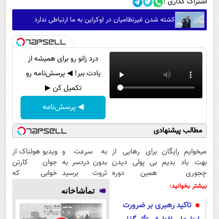
اشتراک گذاری :
کشته شدن غیرنظامیان در اوکراین به ما ارتباطی ندارد
درد زانو رو برای همیشه از
یادت ببر! ◀ پرسش‌نامه رو
تکمیل کن ▶
◀ پرسش‌نامه
مطالب پیشنهادی
میخوایم رایگان
برای رهایی از
به سرعت و
ویدیو هولناک از
بهت یاد بدیم
بی پولی دیدن
بدون دردسر به
جوان کارتن
چجوری
همین دوره
ثروت برسید
خوابی که
پولدارشی! باور
رایگان کافیه!
(دوره کاملا
میلیاردر شد.
بیشتر بخوانید:
تماشاخانه
نداری امتحانش
(شمارتو وارد
رایگان
آموزش رایگان
تاکید رهبری بر ضرورت
مجانیه
کن)
پولسازی)