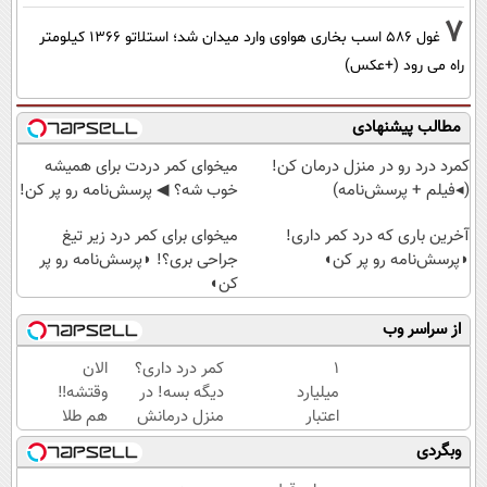
7
غول 586 اسب بخاری هواوی وارد میدان شد؛ استلاتو 1366 کیلومتر
راه می رود (+عکس)
مطالب پیشنهادی
کمرد درد رو در منزل درمان کن!
میخوای کمر دردت برای همیشه
(◂فیلم + پرسش‌نامه)
خوب شه؟ ◀ پرسش‌نامه رو پر کن!
آخرین باری که درد کمر داری!
میخوای برای کمر درد زیر تیغ
◗پرسش‌نامه رو پر کن◖
جراحی بری؟! ◗پرسش‌نامه رو پر
کن◖
از سراسر وب
۱
کمر درد داری؟
الان
میلیارد
دیگه بسه! در
وقتشه‼️
اعتبار
منزل درمانش
هم طلا
خرید
کن
بخر هم
وبگردی
طلا |
(◀پرسش‌نامه)
قسطی