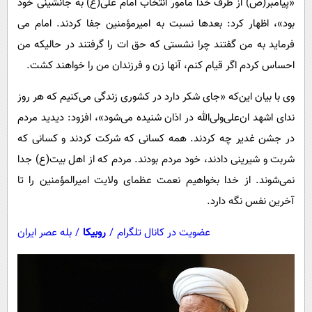
«پیامبر(ص) از طرف خدا مامور انتخاب امام علی(ع) به جانشینی خود
پیامک
سرگرمی
بود»، اظهار کرد: بعدها نسبت به امیرمؤمنین جفا کردند. امام می
روانشناسی
فناوری
فرماید به من گفتند چرا نشستی که حق ات را گرفتند در حالیکه من
آشپزی
گوناگون
احساس کردم اگر قیام کنم، آنها زن و فرزندان من را خواهند کشت.
دانلود
حوادث
وی با بیان این‌که «جای شکر دارد در کشوری زندگی می‌کنیم که هر روز
محیط زیست
ندای اشهد ان‌علی‌ولی‌الله در اذان شنیده می‌شود»، افزود: دیدید مردم
سلامت
در جشن غدیر چه کردند. همه کسانی که شرکت کردند و کسانی که
شربت و شیرینی دادند، خود مردم بودند. مردم که از اهل بیت(ع) جدا
فرهنگی
نمی‌شوند. از خدا بخواهیم نعمت عظمای ولایت امیرالمؤمنین را تا
بین الملل
آخرین نفس نگه دارد.
اجتماعی
عضویت در کانال تلگرام
/
روبیکا
/
بله عصر ایران
حیات وحش
سیاست خارجی