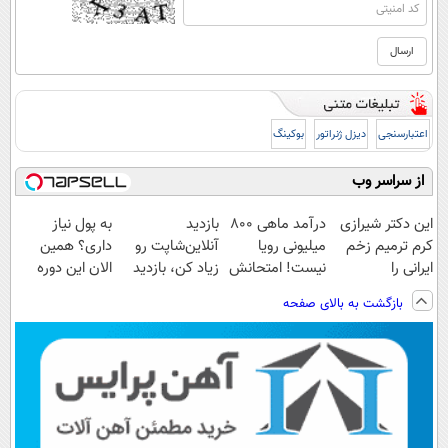
اعتبارسنجی
دیزل ژنراتور
بوکینگ
از سراسر وب
این دکتر شیرازی
درآمد ماهی 800
بازدید
به پول نیاز
کرم ترمیم زخم
میلیونی رویا
آنلاین‌شاپت رو
داری؟ همین
ایرانی را
نیست! امتحانش
زیاد کن، بازدید
الان این دوره
ساخت!!!
مجانیه😉
بالاتر = درآمد
رایگان رو شرکت
بازگشت به بالای صفحه
بیشتر
کن تا دیر نشده!