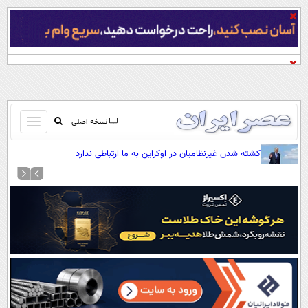
باز
نسخه اصلی
و
صفحه اول
کشته شدن غیرنظامیان در اوکراین به ما ارتباطی ندارد
بسته
تماس با ما
کردن
آرشیو
منو
جستجو
نظرسنجی
آب و هوا
اوقات شرعی
پیوند ها
سواد زندگی