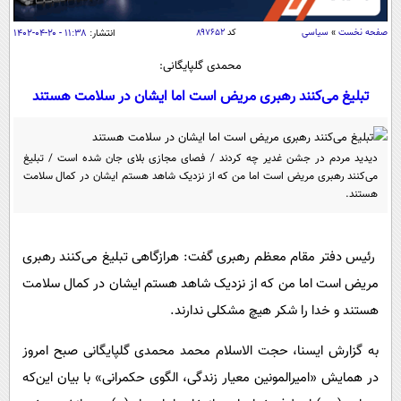
سیاسی
صفحه نخست
»
سیاسی
کد
۸۹۷۶۵۲
انتشار:
۱۱:۳۸ - ۲۰-۰۴-۱۴۰۲
اقتصاد
محمدی گلپایگانی:
جامعه
اقتصادی
تبلیغ می‌کنند رهبری مریض است اما ایشان در سلامت هستند
ورزشی
اجتماعی
خودرو
بین الملل
حوادث
فرهنگ و هنر
دیدید مردم در جشن غدیر چه کردند / فصای مجازی بلای جان شده است / تبلیغ
سیاست خارجی
سلامت
می‌کنند رهبری مریض است اما من که از نزدیک شاهد هستم ایشان در کمال سلامت
علم و دانش
هستند.
یک برش دانایی
قرآن
فناوری و It
محیط زیست
گوناگون
علمی
رئیس دفتر مقام معظم رهبری گفت: هرازگاهی تبلیغ می‌کنند رهبری
سفر و تفریح
فیلم
سرگرمی
مریض است اما من که از نزدیک شاهد هستم ایشان در کمال سلامت
اخبار کریپتو
هستند و خدا را شکر هیچ مشکلی ندارند.
عصر ایران 2
اقتصاد
باشگاه مغز
آموزش زبان
خواندنی ها و دیدنی ها
ورزش
مجله تصویری سلاح
به گزارش ایسنا، حجت الاسلام محمد محمدی گلپایگانی صبح امروز
داستان کوتاه
در همایش «امیرالمونین معیار زندگی، الگوی حکمرانی» با بیان این‌که
سیاست