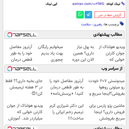
لینک کوتاه:
کپی لینک
‌گزارش خطا در خبر
برچسب ها:
رهبری
،
سلامت
مطالب پیشنهادی
ویدیو هولناک از
به پول نیاز
میخوایم رایگان
آرتروز مفاصل
جوان کارتن
داری؟ همین
بهت یاد بدیم
خود را به طور
خوابی که
الان این دوره
چجوری
قطعی درمان
میلیاردر شد.
رایگان رو شرکت
پولدارشی! باور
کنید!
از سراسر وب
آموزش رایگان
کن تا دیر نشده!
نداری امتحانش
◗پرسش‌نامه◖
مجانیه
میدونستی 207 خودت
آرتروز مفاصل خود را
جای بخیه داری؟؟ فقط
رو میتونی روهوا
به طور قطعی درمان
در 3 هفته ترمیمش
بفروشی؟اینجا سریع و
کنید! ◗پرسش‌نامه◖
کن!😍
راحت بفروش
ماشین پژو پارس برای
این دکتر شیرازی کرم
ویدیو هولناک از جوان
فروش داری؟ اینجا
ترمیم زخم ایرانی را
کارتن خوابی که
سریع بفروشش
ساخت!!!
میلیاردر شد. آموزش
رایگان
مطالب پیشنهادی