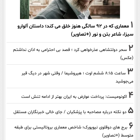
1
معماری که در 92 سالگی هنوز خلق می کند؛ داستان آلوارو
سیزا، شاعر بتن و نور (+تصاویر)
2
سحر دولتشاهی عذرخواهی کرد ؛ قصد بی احترامی به اذان نداشتم
(عکس)
3
ساعت ۸:۱۵ ششم اوت ؛ هیروشیما / وقتی شهر در دیگ قیر
می‌جوشید
4
اکونومیست: پرداخت عوارض به ایران بهتر از ادامه تنش است
5
دو نکته درباره مصاحبه با پزشکیان / جای خالی خبرنگاران مستقل
6
برج های دوقلوی نیویورک؛ شاخص معماری بروتالیستی برای طبقه
متوسط (+تصاویر)