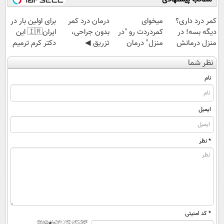
کمر درد داری؟
میخوای
درمان درد کمر
برای اولین بار در
دیگه بسه! در
کمردردت رو "در
بدون جراحی،
ایران🇮🇷 این
منزل درمانش
منزل" درمان
تزریق ◀
دکتر کرم ترمیم
کن
کنی؟ (◂فیلم +
پرسش‌نامه رو پر
کننده 23 روزه
نظر شما
(◀پرسش‌نامه)
◂پرسش‌نامه)
کن ▶
ساخت!
نام
ایمیل
* نظر
* کد امنیتی