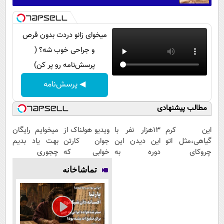
میخوای زانو دردت بدون قرص
و جراحی خوب شه؟ (
پرسش‌نامه رو پر کن)
◀ پرسش‌نامه
مطالب پیشنهادی
این کرم
13هزار نفر با
ویدیو هولناک از
میخوایم رایگان
گیاهی،مثل اتو
این دیدن این
جوان کارتن
بهت یاد بدیم
چروکای
دوره به
خوابی که
چجوری
پوستتوصاف
آرزوهاشون
میلیاردر شد.
پولدارشی! باور
تماشاخانه
میکنه!50%تخفیف
رسیدن |
آموزش رایگان
نداری امتحانش
ثبت‌‌نام رایگان
مجانیه