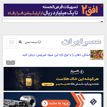
باز
نسخه اصلی
و
صفحه اول
خشکی دهان را با نوع تازه این میوه غیربومی درمان کنید
بسته
تماس با ما
کردن
آرشیو
منو
جستجو
نظرسنجی
آب و هوا
اوقات شرعی
پیوند ها
سواد زندگی