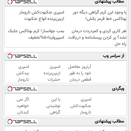
مطالب پیشنهادی
با وجود این کرم گیاهی دیگه دور
اسپری عنکبوت‌‌کش تارومار
بوتاکس خط قرمز بکش!
ازبین‌برنده انواع عنکبوت
هر کاری کردی و کمردردت درمان
بمب جوانساز! کرم بوتاکس جلبک
نشد؟ پر کردن پرسشنامه و دریافت
اسپیرولینا50%تخفیف
راه حل
از سراسر وب
آرتروز مفاصل
اسپری
اسپری
خود را به طور
ازبین‌برنده
بیدکش
قطعی درمان
حشرات
تارومار
کنید!
رختخواب،
با
وبگردی
◗پرسش‌نامه◖
مناسب
اثرفوری
برای
،
اسپری
با این
اگر نمی
مقابله با
محافظ
عنکبوت‌‌کش
نوشیدنی
خواهید
انواع
لباس
تارومار
گیاهی
کبدتان
ساس
در
ازبین‌برنده
به جنگ
چرب
مطالب پیشنهادی
مقابل
انواع
با سموم
شود این