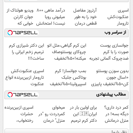
اسپری
آرتروز مفاصل
درآمد ماهی 800
ویدیو هولناک از
عنکبوت‌‌کش
خود را به طور
میلیونی رویا
جوان کارتن
تارومار
قطعی درمان
نیست! امتحانش
خوابی که
ازبین‌برنده انواع
کنید!
مجانیه😉
میلیاردر شد.
از سراسر وب
عنکبوت
◗پرسش‌نامه◖
آموزش رایگان
جوانسازی پوست
این کرم گیاهی،مثل اتو
این دکتر شیرازی کرم
صورت را با کرم
چروکای پوستتوصاف
ترمیم زخم ایرانی را
ضدچروک آلمانی تجربه
میکنه!50%تخفیف
ساخت!!!
کنید!
بدون سوزن پوستتو
بمب جوانساز! کرم
اسپری عنکبوت‌‌کش
10سال جوون
بوتاکس جلبک
تارومار ازبین‌برنده انواع
کن50%تخفیف پاییزی
اسپیرولینا50%تخفیف
عنکبوت
مطالب پیشنهادی
کمر درد داری؟
برای اولین بار در
میخوای
اسپری ازبین‌برنده
دیگه بسه! در
ایران🇮🇷 این
کمردردت رو "در
حشرات
منزل درمانش
دکتر کرم ترمیم
منزل" درمان
رختخواب،
کن
کننده 23 روزه
کنی؟ (◂فیلم +
مناسب برای
نظر شما