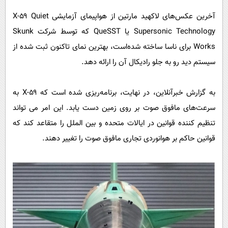
پیامک
سرگرمی
آخرین عکس‌های لاکهید مارتین از هواپیمای آزمایشی X-۵۹ Quiet
روانشناسی
فناوری
Supersonic Technology یا QueSST که توسط شرکت Skunk
آشپزی
گوناگون
Works برای ناسا ساخته شده‌است، بهترین نمای تاکنون ثبت شده از
دانلود
سیستم دید رو به جلو رادیکال آن را ارائه دهد.
حوادث
محیط زیست
به گزارش خبرآنلاین، در نهایت، برنامه‌ریزی شده است که X-۵۹ به
سلامت
سرعت‌های مافوق صوت بر روی زمین دست یابد. این امر می تواند
فرهنگی
تنظیم کننده قوانین در ایالات متحده و بین الملل را متقاعد کند که
بین الملل
قوانین حاکم بر هوانوردی تجاری مافوق صوت را تغییر دهند.
اجتماعی
حیات وحش
سیاست خارجی