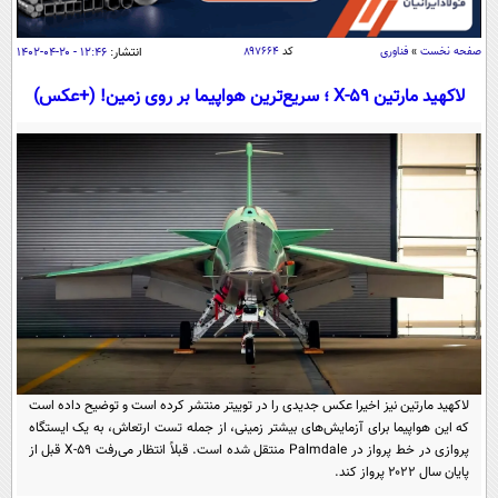
سیاسی
اقتصاد
صفحه نخست
»
فناوری
کد
۸۹۷۶۶۴
انتشار:
۱۲:۴۶ - ۲۰-۰۴-۱۴۰۲
جامعه
اقتصادی
لاکهید مارتین X-59 ؛ سریع‌ترین هواپیما بر روی زمین! (+عکس)
ورزشی
اجتماعی
خودرو
بین الملل
حوادث
فرهنگ و هنر
سیاست خارجی
سلامت
علم و دانش
یک برش دانایی
قرآن
فناوری و It
محیط زیست
گوناگون
علمی
سفر و تفریح
فیلم
سرگرمی
اخبار کریپتو
عصر ایران 2
اقتصاد
باشگاه مغز
لاکهید مارتین نیز اخیرا عکس جدیدی را در توییتر منتشر کرده‌ است و توضیح داده‌ است
آموزش زبان
خواندنی ها و دیدنی ها
ورزش
که این هواپیما برای آزمایش‌های بیشتر زمینی، از جمله تست ارتعاش، به یک ایستگاه
مجله تصویری سلاح
پروازی در خط پرواز در Palmdale منتقل شده است. قبلاً انتظار می‌رفت X-۵۹ قبل از
داستان کوتاه
سیاست
پایان سال ۲۰۲۲ پرواز کند.