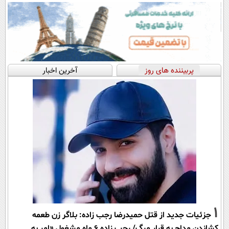
پربیننده های روز
آخرین اخبار
1
جزئیات جدید از قتل حمیدرضا رجب زاده: بلاگر زن طعمه
کشاندن مداح به قرار مرگ/ رجب زاده 6 ماه مشغول «امر به