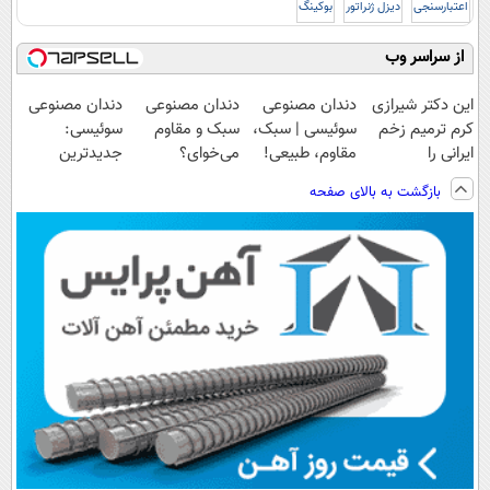
اعتبارسنجی
دیزل ژنراتور
بوکینگ
از سراسر وب
این دکتر شیرازی
دندان مصنوعی
دندان مصنوعی
دندان مصنوعی
کرم ترمیم زخم
سوئیسی | سبک،
سبک و مقاوم
سوئیسی:
ایرانی را
مقاوم، طبیعی!
می‌خوای؟
جدیدترین
ساخت!!!
ویزیت
پرداخت اقساطی
فناوری اروپا،
بازگشت به بالای صفحه
رایگان+پرداخت
هم داریم!😍 |
سبک و مقاوم |
اقساطی😍
📍تهران
پرداخت قسطی