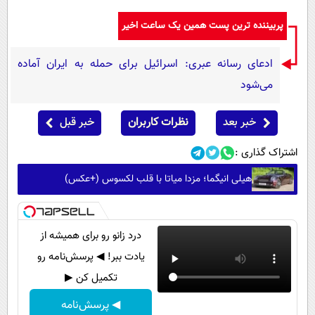
پربیننده ترین پست همین یک ساعت اخیر
ادعای رسانه عبری: اسرائیل برای حمله به ایران آماده
می‌شود
خبر بعد
نظرات کاربران
خبر قبل
اشتراک گذاری :
هیلی انیگما؛ مزدا میاتا با قلب لکسوس (+عکس)
درد زانو رو برای همیشه از
یادت ببر! ◀ پرسش‌نامه رو
تکمیل کن ▶
◀ پرسش‌نامه