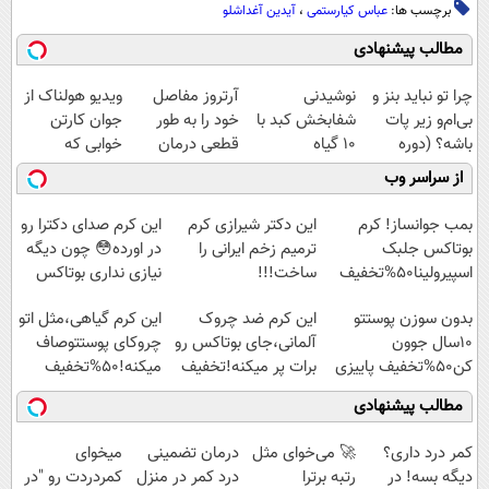
برچسب ها:
عباس کیارستمی
،
آیدین آغداشلو
مطالب پیشنهادی
چرا تو نباید بنز و
نوشیدنی
آرتروز مفاصل
ویدیو هولناک از
بی‌ام‌و زیر پات
شفابخش کبد با
خود را به طور
جوان کارتن
باشه؟ (دوره
10 گیاه
قطعی درمان
خوابی که
رایگان درآمد
موثر(تخفیف تا
کنید!
میلیاردر شد.
از سراسر وب
میلیاردی)
امشب)
◗پرسش‌نامه◖
آموزش رایگان
بمب جوانساز! کرم
این دکتر شیرازی کرم
این کرم صدای دکترا رو
بوتاکس جلبک
ترمیم زخم ایرانی را
در اورده😳 چون دیگه
اسپیرولینا50%تخفیف
ساخت!!!
نیازی نداری بوتاکس
کنی!!!
بدون سوزن پوستتو
این کرم ضد چروک
این کرم گیاهی،مثل اتو
10سال جوون
آلمانی،جای بوتاکس رو
چروکای پوستتوصاف
کن50%تخفیف پاییزی
برات پر میکنه!تخفیف
میکنه!50%تخفیف
تا امشب
مطالب پیشنهادی
کمر درد داری؟
🚀 می‌خوای مثل
درمان تضمینی
میخوای
دیگه بسه! در
رتبه برترا
درد کمر در منزل
کمردردت رو "در