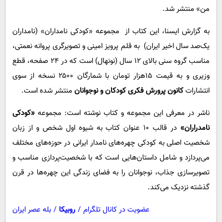
پیامک
سرگرمی
من» منتشر شد.
روانشناسی
فناوری
به گزارش ایسنا، این کتاب از مجموعه «کودکی نامداران» (نامداران
آشپزی
گوناگون
یک‌صد سال اخیر ایران) به قلم پرویز امینی و تصویرگری پروانه نعمتی،
دانلود
مناسب گروه سنی بالای ۱۲ سال (نونهال) است که در ۲۴ صفحه، قطع
حوادث
وزیری و به قیمت ۱۵هزار تومان با شمارگان ۲۵۰۰ نسخه از سوی
محیط زیست
انتشارات
کانون پرورش فکری کودکان و نوجوانان
منتشر شده است.
سلامت
ناشر در معرفی این مجموعه و کتاب نوشته است: مجموعه
«کودکی
فرهنگی
نامدراران»
در قالب ۱۰ عنوان کتاب به شیوه اول شخص و از زبان
بین الملل
شخصیت اصلی به کودکی چهره‌های نامدار ایرانی در حوزه‌های مختلف
اجتماعی
می‌پردازد و شامل داستان‌هایی است که با شخصیت‌پردازی مناسب و
حیات وحش
تصویرسازی جذاب، نوجوانان را به فضای زندگی این چهره‌ها در قرن
گذشته نزدیک می‌کند.
سیاست خارجی
عضویت در کانال تلگرام
/
روبیکا
/
بله عصر ایران