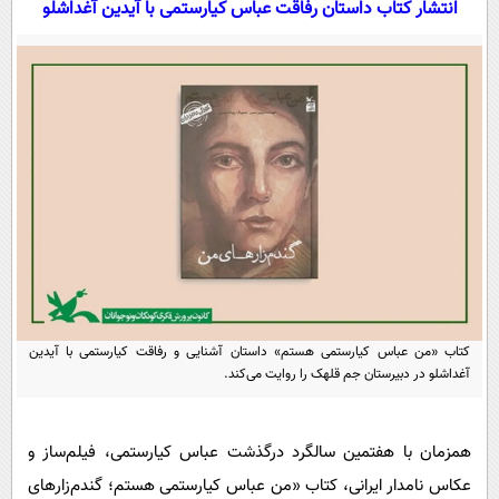
انتشار کتاب داستان رفاقت عباس کیارستمی با آیدین آغداشلو
سیاسی
اقتصاد
جامعه
اقتصادی
ورزشی
اجتماعی
خودرو
بین الملل
حوادث
فرهنگ و هنر
سیاست خارجی
سلامت
علم و دانش
یک برش دانایی
قرآن
فناوری و It
محیط زیست
گوناگون
علمی
سفر و تفریح
فیلم
سرگرمی
کتاب «من عباس کیارستمی هستم» داستان آشنایی و رفاقت کیارستمی با آیدین
اخبار کریپتو
آغداشلو در دبیرستان جم قلهک را روایت می‌کند.
عصر ایران 2
اقتصاد
باشگاه مغز
آموزش زبان
خواندنی ها و دیدنی ها
ورزش
مجله تصویری سلاح
همزمان با هفتمین سالگرد درگذشت عباس کیارستمی، فیلم‌ساز و
داستان کوتاه
سیاست
عکاس نامدار ایرانی، کتاب «من عباس کیارستمی هستم؛ گندم‌زارهای