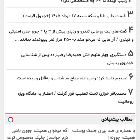
رقیب آینده F-35 چه مشخصاتی دارد؟
3
قیمت دلار، طلا و سکه شنبه ۱۷ مرداد ۱۴۰۵ (+جدول قیمت)
4
گفته‌های یک روحانی تندرو و ردپای بیش از ۳ یا ۴ جرم جدی امنیتی
و کیفری / آن‌هایی که می‌خواهند به ۲۵۰ هزار نفر بپیوندند بدانند ...
5
دستگیری چهار متهم قتل حمیدرضا رجب‌زاده پس از شناسایی
خودروی ربایش
6
تسنیم تایید کرد: رجب‌زاده، مداح سرشناس، به‌قتل رسیده است
7
محمدباقر خرازی تحت تعقیب قرار گرفت / احضار به دادگاه ویژه
روحانیت
مطالب پیشنهادی
با عصاره ی ضد پیری جلبک پوستت
اگه میخوای همیشه جوون باشی
همیشه جوونه!
کرم جوانساز جلبک مخصوص توعه