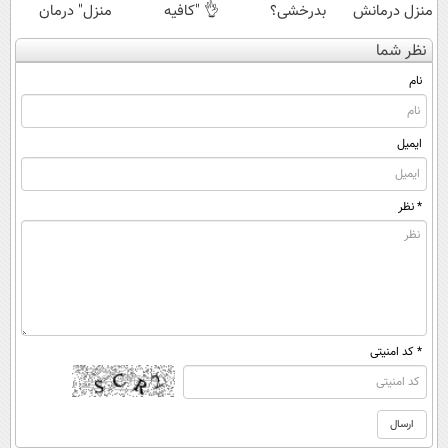
منزل درمانش
بدرخشی؟
👌 "کافیه
منزل" درمان
کن
جمع‌بندی
پرسش‌نامه رو پر
کنی؟ (◂فیلم +
نظر شما
(◀پرسش‌نامه)
تابستون رایگان
کنی"
◂پرسش‌نامه)
ماز 📚
نام
ایمیل
* نظر
* کد امنیتی