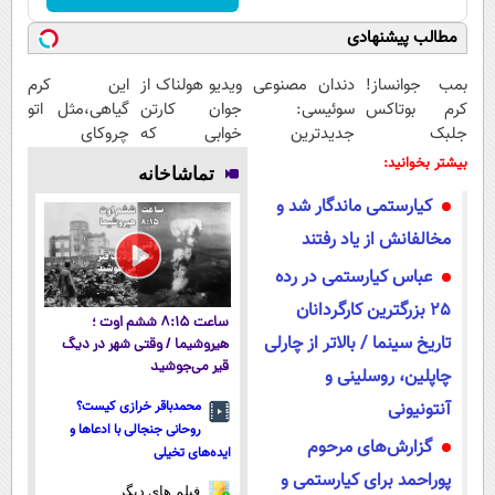
مطالب پیشنهادی
بمب جوانساز!
دندان مصنوعی
ویدیو هولناک از
این کرم
کرم بوتاکس
سوئیسی:
جوان کارتن
گیاهی،مثل اتو
جلبک
جدیدترین
خوابی که
چروکای
اسپیرولینا50%تخفیف
فناوری اروپا،
میلیاردر شد.
پوستتوصاف
بیشتر بخوانید:
تماشاخانه
سبک و مقاوم |
آموزش رایگان
میکنه!50%تخفیف
کیارستمی ماندگار شد و
پرداخت قسطی
مخالفانش از یاد رفتند
عباس کیارستمی در رده
25 بزرگترین کارگردانان
ساعت ۸:۱۵ ششم اوت ؛
تاریخ سینما / بالاتر از چارلی
هیروشیما / وقتی شهر در دیگ
قیر می‌جوشید
چاپلین، روسلینی و
آنتونیونی
محمدباقر خرازی کیست؟
روحانی جنجالی با ادعاها و
گزارش‌های مرحوم
ایده‌های تخیلی
پوراحمد برای کیارستمی و
فیلم های دیگر