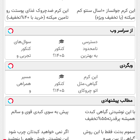
این کرم جوانساز 10سال سنتو کم
این کرم ضدچروک غذای پوستت رو
میکنه (با تخفیف ویژه)
تامین میکنه (خرید با 40%تخفیف)
از سراسر وب
دسترسی
🎓
سوال‌های
نامحدود
کنکور
کنکور
به بهترین
۱۴۰5؟
تجربی و
آموزش‌ها
ماز
ریاضی در
وبگردی
تا روز
تابستون
پکیج ماز
کنکور
و تو یک
این کرم
🎓
مسیر
هفتع
گیاهی،مثل
کنکور
همراهی
جمع
اتو چروکای
۱۴۰5؟
و
میکنه
پوستتوصاف
ماز
گزارش
مطالب پیشنهادی
🏆
میکنه!50%تخفیف
تابستون
عملکرد
و تو یک
گروه
با این نوشیدنی گیاهی کبدت
پیش به سوی کبدی قوی و سالم
هفتع
اسنپ
همیشه پرقدرته55%تخفیف
جمع
در
سموم بدنت فقط با این روش
میکنه
۱۴۰۴
اگر نمی خواهید کبدتان چرب شود
گیاهی از بین میره
🏆
این نوشیدنی خوش طعم را بنوشید