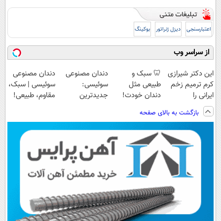
اعتبارسنجی
دیزل ژنراتور
بوکینگ
از سراسر وب
این دکتر شیرازی
🦷 سبک و
دندان مصنوعی
دندان مصنوعی
کرم ترمیم زخم
طبیعی مثل
سوئیسی:
سوئیسی | سبک،
ایرانی را
دندان خودت!
جدیدترین
مقاوم، طبیعی!
ساخت!!!
نصب آسان و
فناوری اروپا،
ویزیت
بازگشت به بالای صفحه
پرداخت اقساطی
سبک و مقاوم |
رایگان+پرداخت
💳 📍 تهران
پرداخت قسطی
اقساطی😍