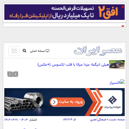
باز
نسخه اصلی
و
صفحه اول
هیلی انیگما؛ مزدا میاتا با قلب لکسوس (+عکس)
بسته
تماس با ما
کردن
آرشیو
منو
جستجو
نظرسنجی
آب و هوا
اوقات شرعی
پیوند ها
صفحه نخست
»
فرهنگی/هنری
کد
۸۹۷۶۷۹
انتشار:
۱۴:۰۴ - ۲۰-۰۴-۱۴۰۲
سواد زندگی