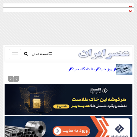
باز
نسخه اصلی
و
صفحه اول
از روز خبرنگار، تا دادگاه خبرنگار
بسته
تماس با ما
کردن
آرشیو
منو
جستجو
نظرسنجی
آب و هوا
اوقات شرعی
پیوند ها
سواد زندگی