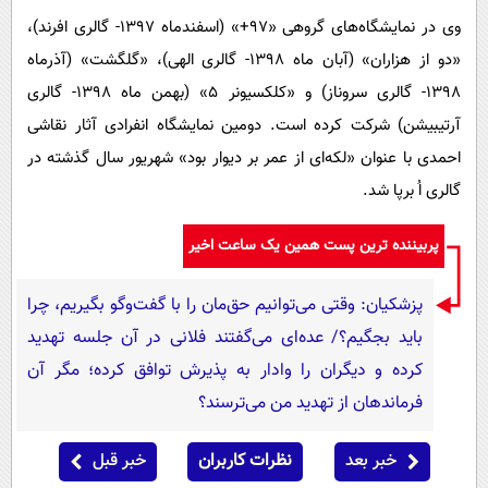
وی در نمایشگاه‌های گروهی «۹۷+» (اسفندماه ۱۳۹۷- گالری افرند)،
«دو از هزاران» (آبان ماه ۱۳۹۸- گالری الهی)، «گلگشت» (آذرماه
۱۳۹۸- گالری سروناز) و «کلکسیونر ۵» (بهمن ماه ۱۳۹۸- گالری
آرتیبیشن) شرکت کرده است. دومین نمایشگاه انفرادی آثار نقاشی
احمدی با عنوان «لکه‌ای از عمر بر دیوار بود» شهریور سال گذشته در
گالری اُ برپا شد.
پربیننده ترین پست همین یک ساعت اخیر
پزشکیان: وقتی می‌توانیم حق‌مان را با گفت‌وگو بگیریم، چرا
باید بجگیم؟/ عده‌ای می‌گفتند فلانی در آن جلسه تهدید
کرده و دیگران را وادار به پذیرش توافق کرده؛ مگر آن
فرماندهان از تهدید من می‌ترسند؟
خبر بعد
نظرات کاربران
خبر قبل