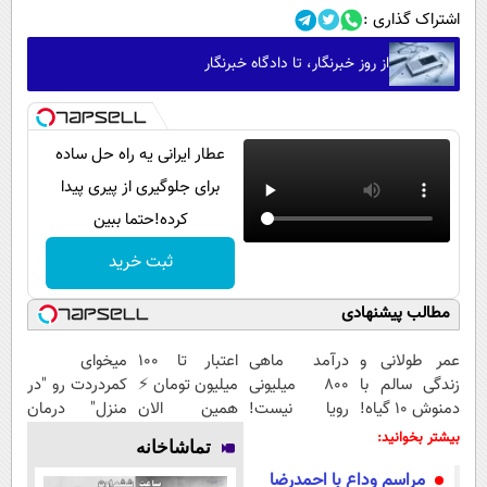
اشتراک گذاری :
از روز خبرنگار، تا دادگاه خبرنگار
عطار ایرانی یه راه حل ساده
برای جلوگیری از پیری پیدا
کرده!حتما ببین
ثبت خرید
مطالب پیشنهادی
عمر طولانی و
درآمد ماهی
اعتبار تا ۱۰۰
میخوای
زندگی سالم با
800 میلیونی
میلیون تومان ⚡
کمردردت رو "در
دمنوش ۱۰ گیاه!
رویا نیست!
همین الان
منزل" درمان
(۵۵% تخفیف)
امتحانش
درخواست اعتبار
کنی؟ (◂فیلم +
بیشتر بخوانید:
تماشاخانه
مجانیه😉
بده ✅
◂پرسش‌نامه)
مراسم وداع با احمدرضا