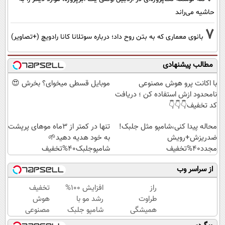
حاشیه می‌راند
7
بانوی معماری که به بتن روح داد؛ درباره سوتلانا کانا رادویچ (+تصاویر)
مطالب پیشنهادی
با اکانت پرو هوش مصنوعی
موبایل قسطی میخوای؟ بخرش 😍
نامحدود ازش استفاده کن ؛ دریافت
کد تخفیف👇👇👇
محاله پیدا کنی،شامپو مثل جلبک!
تنها در کمتر از 3ماه موهای پرپشت
ضدریزش+رویش
به خود هدیه دهید🌱
مجدد40%تخفیف
شامپوجلبک40%تخفیف
از سراسر وب
راز
افزایش 100%
تخفیف
طراوت
رشد مو با
هوش
همیشگی
شامپو جلبک
مصنوعی
پوست،
تحت لیسانس
پرمیوم