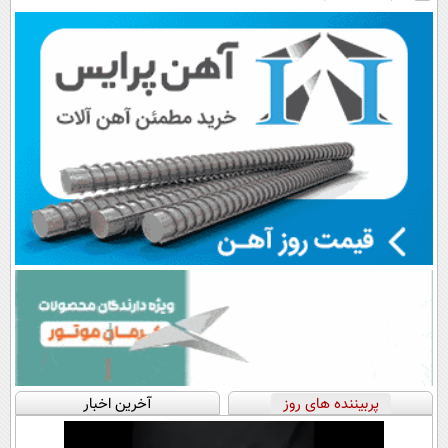
امروز با50%
سبک و مقاوم |
تا امشب)
تخفیف
پرداخت قسطی
پربیننده های روز
آخرین اخبار