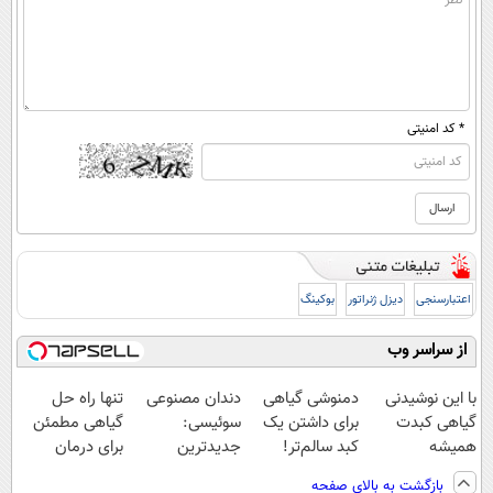
* کد امنیتی
اعتبارسنجی
دیزل ژنراتور
بوکینگ
از سراسر وب
با این نوشیدنی
دمنوشی گیاهی
دندان مصنوعی
تنها راه حل
گیاهی کبدت
برای داشتن یک
سوئیسی:
گیاهی مطمئن
همیشه
کبد سالم‌تر!
جدیدترین
برای درمان
پرقدرته55%تخفیف
فروش ویژه ی
فناوری اروپا،
کبدچرب(تخفیف
بازگشت به بالای صفحه