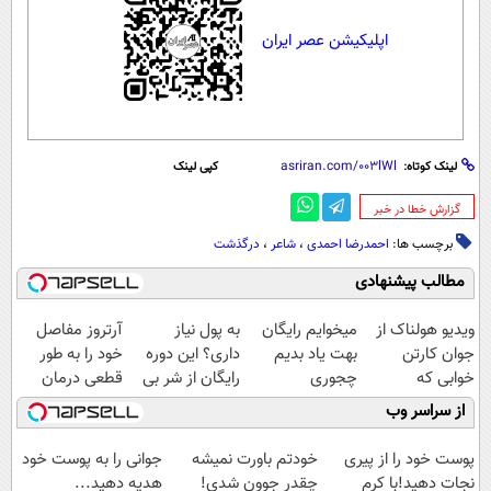
اپلیکیشن عصر ایران
لینک کوتاه:
کپی لینک
‌گزارش خطا در خبر
برچسب ها:
احمدرضا احمدی
،
شاعر
،
درگذشت
مطالب پیشنهادی
ویدیو هولناک از
میخوایم رایگان
به پول نیاز
آرتروز مفاصل
جوان کارتن
بهت یاد بدیم
داری؟ این دوره
خود را به طور
خوابی که
چجوری
رایگان از شر بی
قطعی درمان
میلیاردر شد.
پولدارشی! باور
پولی خلاصت
کنید!
از سراسر وب
آموزش رایگان
نداری امتحانش
میکنه
◗پرسش‌نامه◖
مجانیه
پوست خود را از پیری
خودتم باورت نمیشه
جوانی را به پوست خود
نجات دهید!با کرم
چقدر جوون شدی!
هدیه دهید...