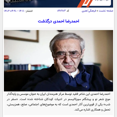
سیاسی
اقتصاد
صفحه نخست
»
فرهنگی/هنری
کد
۸۹۷۶۸۳
انتشار:
۱۴:۱۱ - ۲۰-۰۴-۱۴۰۲
جامعه
اقتصادی
احمدرضا احمدی درگذشت
ورزشی
اجتماعی
خودرو
بین الملل
حوادث
فرهنگ و هنر
سیاست خارجی
سلامت
علم و دانش
یک برش دانایی
قرآن
فناوری و It
محیط زیست
گوناگون
علمی
سفر و تفریح
فیلم
سرگرمی
اخبار کریپتو
عصر ایران 2
اقتصاد
باشگاه مغز
احمدرضا احمدی این شاعر فقید توسط مرکز هنرمندان ایران به عنوان موسس و پایه‌گذار
آموزش زبان
موج شعر نو و پیشگام سورئالیسم در ادبیات کودکان شناخته شده است. «سفر در
خواندنی ها و دیدنی ها
ورزش
مجله تصویری سلاح
شب» یکی از قوی‌ترین آثار احمدی است که به موضوع‌های اجتماعی، صلح، همزیستی،
داستان کوتاه
تحمل و همکاری اشاره می‌کند.
سیاست