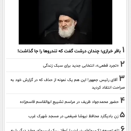
1
باقر خرازی؛ چندان درشت گفت که تندروها را جا گذاشت!
2
«تجرد قطعی»، انتخابی جدید برای سبک زندگی
3
آقای رئیس جمهور! این هم یک نمونه از حذف که در گزارش خود به
صراحت انتقاد کردید
4
حضور محمدجواد ظریف در مراسم تشییع ابوالقاسم قاسم‌زاده
5
زنِ بادیگارد محافظ نیوشا ضیغمی در مسجد شهرک غرب
6
تله توسعه تک‌پروژه‌ای در اردبیل/وقتی یک ابرپروژه، موارد دیگر را به