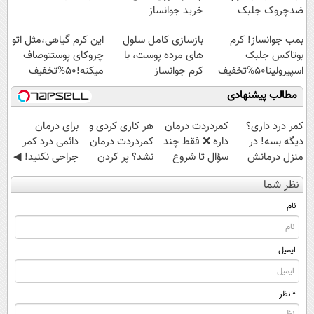
ضدچروک جلبک
خرید جوانساز
اسپیرولینا با تخفیف
بمب جوانساز! کرم
بازسازی کامل سلول
این کرم گیاهی،مثل اتو
ویژه
بوتاکس جلبک
های مرده پوست، با
چروکای پوستتوصاف
اسپیرولینا50%تخفیف
کرم جوانساز
میکنه!50%تخفیف
جلبک(50% تخفیف)
مطالب پیشنهادی
کمر درد داری؟
‌کمردردت درمان
هر کاری کردی و
برای درمان
دیگه بسه! در
داره ❌ فقط چند
کمردردت درمان
دائمی درد کمر
منزل درمانش
سؤال تا شروع
نشد؟ پر کردن
جراحی نکنید! ◀
کن
بهبودی فاصله‌
پرسشنامه و
پرسش‌نامه رو پر
نظر شما
(◀پرسش‌نامه)
داری!
دریافت راه حل
کن ▶
نام
ایمیل
* نظر