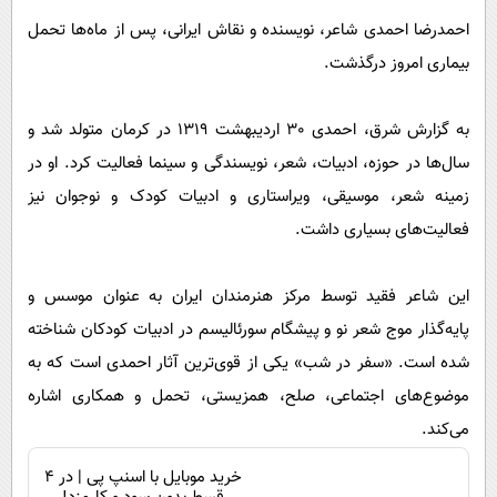
پیامک
سرگرمی
احمدرضا احمدی شاعر، نویسنده و نقاش ایرانی، پس از ماه‌ها تحمل
روانشناسی
فناوری
بیماری امروز درگذشت.
آشپزی
گوناگون
به گزارش شرق، احمدی 30 اردیبهشت 1319 در کرمان متولد شد و
دانلود
حوادث
سال‌ها در حوزه، ادبیات، شعر، نویسندگی و سینما فعالیت کرد. او در
محیط زیست
زمینه شعر، موسیقی، ویراستاری و ادبیات کودک و نوجوان نیز
سلامت
فعالیت‌های بسیاری داشت.
فرهنگی
این شاعر فقید توسط مرکز هنرمندان ایران به عنوان موسس و
بین الملل
پایه‌گذار موج شعر نو و پیشگام سورئالیسم در ادبیات کودکان شناخته
اجتماعی
شده است. «سفر در شب» یکی از قوی‌ترین آثار احمدی است که به
حیات وحش
موضوع‌های اجتماعی، صلح، همزیستی، تحمل و همکاری اشاره
سیاست خارجی
می‌کند.
خرید موبایل با اسنپ پی | در ۴