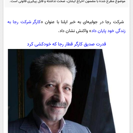
موضوع مطرح شده با مضمون اخراج ایشان، صحت نداشته و قابل پیگیری قانونی است.
پیامک
سرگرمی
روانشناسی
فناوری
شرکت رجا در جوابیه‌ای به خبر ایلنا با عنوان «
کارگر شرکت رجا به
آشپزی
گوناگون
زندگی خود پایان داد
» واکنش نشان داد.
دانلود
حوادث
قدرت صدیق کارگر قطار رجا که خودکشی کرد
محیط زیست
سلامت
فرهنگی
بین الملل
اجتماعی
حیات وحش
سیاست خارجی