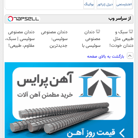
اعتبارسنجی
دیزل ژنراتور
بوکینگ
از سراسر وب
🦷 سبک و
🦷 دندان
دندان مصنوعی
دندان مصنوعی
طبیعی مثل
مصنوعی
سوئیسی:
سوئیسی | سبک،
دندان خودت!
سوئیسی با
جدیدترین
مقاوم، طبیعی!
نصب آسان و
تکنولوژی
فناوری اروپا،
ویزیت
بازگشت به بالای صفحه
پرداخت اقساطی
دیجیتال |
سبک و مقاوم |
رایگان+پرداخت
💳 📍 تهران
پرداخت در 4
پرداخت قسطی
اقساطی😍
قسط |📍 تهران