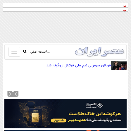
باز
نسخه اصلی
و
صفحه اول
فورلان سرمربی تیم ملی فوتبال اروگوئه شد
بسته
تماس با ما
کردن
آرشیو
منو
جستجو
نظرسنجی
آب و هوا
اوقات شرعی
پیوند ها
سواد زندگی