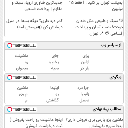
ایمپلنت تهران پر کنید ! | فقط ۲۵
جدیدترین فناوری اروپا، سبک و
میلیون
مقاوم | پرداخت قسطی
🦷 سبک و طبیعی مثل دندان
کمر درد داری؟ دیگه بسه! در منزل
خودت! نصب آسان و پرداخت
درمانش کن (◀پرسش‌نامه)
اقساطی 💳 📍 تهران
از سراسر وب
برای
جای
ماشینت
اولین
زخم و
رو
بار در
بخیه
میخوای
ایران
داری؟؟
بفروشی؟
وبگردی
🇮🇷
3
اینجا یک
این
هفته‌ای
روزه
چرا درد
اپتیما
ماشین
دکتر
محوش
برات
زانو را
رو
ام وی
کرم
کن!
میفروشه
تحمل
گذاشتی
ام
ترمیم
می‌کنی؟
برای
گذاشتی
مطالب پیشنهادی
کننده
خیلی
فروش
برای
23
ساده
؟ اینجا
فروش
ماشین پژو پارس برای فروش داری؟
اینجا ماشینت رو راحت بفروش (
روزه
درمنزل
یک
؟ اینجا
اینجا سریع بفروشش
ثبت درخواست فروش)