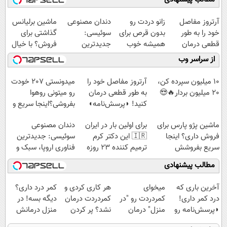
آرتروز مفاصل
زانو دردت رو
دندان مصنوعی
ماشین برلیانس
خود را به طور
بدون قرص برای
سوئیسی:
گذاشتی برای
قطعی درمان
همیشه خوب
جدیدترین
فروش؟ با خیال
کنید!
کن! (قدم اول،
فناوری اروپا،
راحت بفروش
از سراسر وب
◗پرسش‌نامه◖
پرسش‌نامه)
سبک و مقاوم |
پرداخت قسطی
10 میلیون سپرده کن،
آرتروز مفاصل خود را
میدونستی 207 خودت
20 میلیون بردار🔥😍
به طور قطعی درمان
رو میتونی روهوا
کنید! ◗پرسش‌نامه◖
بفروشی؟اینجا سریع و
راحت بفروش
ماشین پژو پارس برای
برای اولین بار در ایران
دندان مصنوعی
فروش داری؟ اینجا
🇮🇷 این دکتر کرم
سوئیسی: جدیدترین
سریع بفروشش
ترمیم کننده 23 روزه
فناوری اروپا، سبک و
ساخت!
مقاوم | پرداخت
مطالب پیشنهادی
قسطی
آخرین باری که
میخوای
هر کاری کردی و
کمر درد داری؟
درد کمر داری!
کمردردت رو "در
کمردردت درمان
دیگه بسه! در
◗پرسش‌نامه رو
منزل" درمان
نشد؟ پر کردن
منزل درمانش
پر کن◖
کنی؟ (◂فیلم +
پرسشنامه و
کن