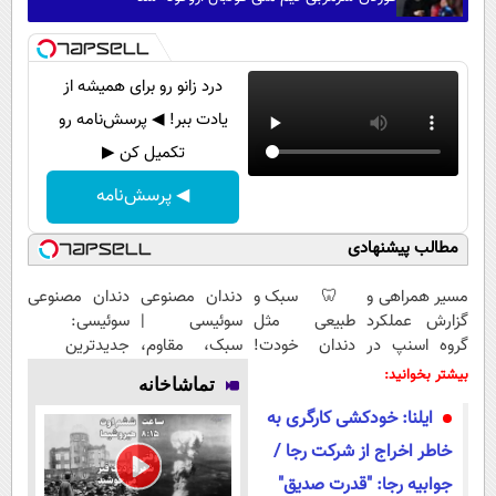
درد زانو رو برای همیشه از
یادت ببر! ◀ پرسش‌نامه رو
تکمیل کن ▶
◀ پرسش‌نامه
مطالب پیشنهادی
مسیر همراهی و
🦷 سبک و
دندان مصنوعی
دندان مصنوعی
گزارش عملکرد
طبیعی مثل
سوئیسی |
سوئیسی:
گروه اسنپ در
دندان خودت!
سبک، مقاوم،
جدیدترین
۱۴۰۴
نصب آسان و
طبیعی! ویزیت
فناوری اروپا،
بیشتر بخوانید:
تماشاخانه
پرداخت
رایگان+پرداخت
سبک و مقاوم |
ایلنا: خودکشی کارگری به
اقساطی 💳 📍
اقساطی😍
پرداخت قسطی
تهران
خاطر اخراج از شرکت رجا /
جوابیه رجا: "قدرت صدیق"