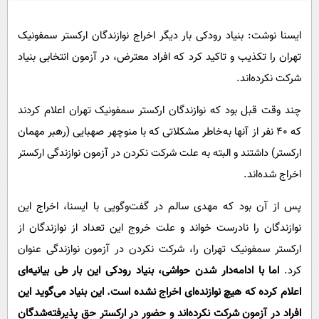
پیامک
سرگرمی
روانشناسی
فناوری
ایسنا نوشت: بنیاد رودکی بار دیگر اخراج نوازندگان ارکستر سمفونیک
تهران را تکذیب و تاکید کرد که افراد معترض، در آزمون انتخابی بنیاد
آشپزی
گوناگون
شرکت نکرده‌اند.
دانلود
حوادث
چند وقت قبل بود که نوازندگان ارکستر سمفونیک تهران اعلام کردند
محیط زیست
که ۴۰ نفر از آنها به‌خاطر مشکلاتی که با منوچهر صهبایی (رهبر مهمان
سلامت
ارکستر) داشتند و البته به علت شرکت نکردن در آزمون نوازندگی ارکستر
فرهنگی
اخراج شده‌اند.
بین الملل
پس از آن بود که مهدی سالم در گفت‌وگویی با ایسنا، اخراج این
اجتماعی
نوازندگان را نادرست خواند و علت خروج این تعداد از نوازندگان از
حیات وحش
ارکستر سمفونیک تهران را، شرکت نکردن در آزمون نوازندگی عنوان
کرد.
اما با ادامه‌دار شدن حواشی، بنیاد رودکی این بار طی بیانیه‌ای
سیاست خارجی
اعلام کرده که هیچ نوازنده‌ای اخراج نشده است. این بنیاد می‌گوید این
افراد در آزمون شرکت‌ نکرده‌اند و حضور در ارکستر حق پذیرفته‌شدگان