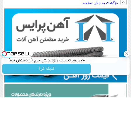
بازگشت به بالای صفحه
سبک و مقاوم |
دیجیتال |
پرداخت اقساطی
پرداخت قسطی
پرداخت در 4
💳 📍 تهران
قسط |📍 تهران
70درصد تخفیف ویژه کفش چرم (از دستش نده)
کلیک کن!
پربیننده های روز
آخرین اخبار