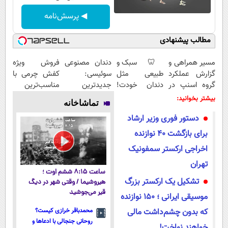
◀ پرسش‌نامه
مطالب پیشنهادی
مسیر همراهی و
🦷 سبک و
دندان مصنوعی
فروش ویژه
گزارش عملکرد
طبیعی مثل
سوئیسی:
کفش چرمی با
گروه اسنپ در
دندان خودت!
جدیدترین
مناسب‌ترین
۱۴۰۴
نصب آسان و
فناوری اروپا،
قیمت+پرداخت
بیشتر بخوانید:
تماشاخانه
پرداخت
سبک و مقاوم |
اقساطی
دستور فوری وزیر ارشاد
اقساطی 💳 📍
پرداخت قسطی
تهران
برای بازگشت ۴۰ نوازنده
اخراجی ارکستر سمفونیک
تهران
ساعت ۸:۱۵ ششم اوت ؛
تشکیل یک ارکستر بزرگ
هیروشیما / وقتی شهر در دیگ
قیر می‌جوشید
موسیقی ایرانی ؛ ۱۵۰ نوازنده
که بدون چشم‌داشت مالی
محمدباقر خرازی کیست؟
روحانی جنجالی با ادعاها و
خواهند نواخت!