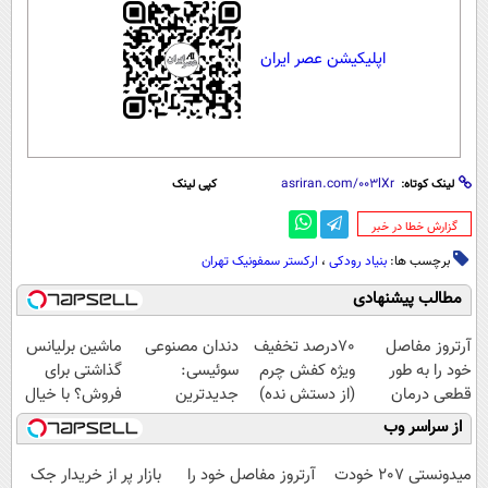
اپلیکیشن عصر ایران
لینک کوتاه:
کپی لینک
‌گزارش خطا در خبر
برچسب ها:
بنیاد رودکی
،
ارکستر سمفونیک تهران
مطالب پیشنهادی
آرتروز مفاصل
70درصد تخفیف
دندان مصنوعی
ماشین برلیانس
خود را به طور
ویژه کفش چرم
سوئیسی:
گذاشتی برای
قطعی درمان
(از دستش نده)
جدیدترین
فروش؟ با خیال
کنید!
فناوری اروپا،
راحت بفروش
از سراسر وب
◗پرسش‌نامه◖
سبک و مقاوم |
پرداخت قسطی
میدونستی 207 خودت
آرتروز مفاصل خود را
بازار پر از خریدار جک