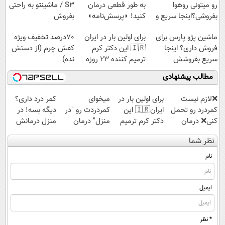
رو میتونی روهوا
به طور قطعی درمان
S3 / ماشینتو به راحتی
بفروشی؟اینجا سریع و
کنید! ◗پرسش‌نامه◖
بفروش
راحت بفروش
ماشین پژو پارس برای
برای اولین بار در ایران
70درصد تخفیف ویژه
فروش داری؟ اینجا
🇮🇷 این دکتر کرم
کفش چرم (از دستش
سریع بفروشش
ترمیم کننده 23 روزه
نده)
ساخت!
مطالب پیشنهادی
❌لازم نیست
برای اولین بار در
میخوای
کمر درد داری؟
کمردرد رو تحمل
ایران🇮🇷 این
کمردردت رو "در
دیگه بسه! در
کنی❌ درمان
دکتر کرم ترمیم
منزل" درمان
منزل درمانش
بدون جراحی و
کننده 23 روزه
کنی؟ (◂فیلم +
کن
نظر شما
قرص
ساخت!
◂پرسش‌نامه)
(◀پرسش‌نامه)
(پرسشنامه)
نام
ایمیل
* نظر