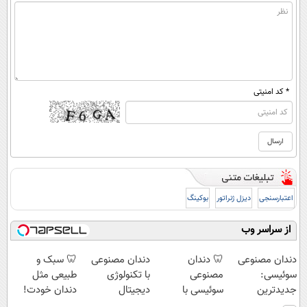
* کد امنیتی
اعتبارسنجی
دیزل ژنراتور
بوکینگ
از سراسر وب
دندان مصنوعی
🦷 دندان
دندان مصنوعی
🦷 سبک و
سوئیسی:
مصنوعی
با تکنولوژی
طبیعی مثل
جدیدترین
سوئیسی با
دیجیتال
دندان خودت!
فناوری اروپا،
تکنولوژی
سوئیسی🇨🇭
نصب آسان و