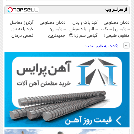
از سراسر وب
دندان مصنوعی
کبد پاک و بدن
دندان مصنوعی
آرتروز مفاصل
سوئیسی | سبک،
سالم، با دمنوش
سوئیسی:
خود را به طور
مقاوم، طبیعی!
گیاهی سم زدا😎
جدیدترین
قطعی درمان
ویزیت
فناوری اروپا،
کنید!
بازگشت به بالای صفحه
رایگان+پرداخت
سبک و مقاوم |
◗پرسش‌نامه◖
اقساطی😍
پرداخت قسطی