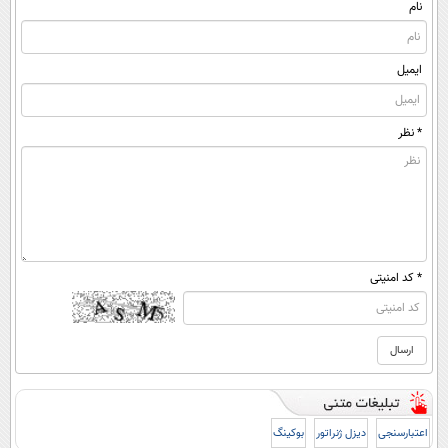
نام
ایمیل
* نظر
* کد امنیتی
اعتبارسنجی
دیزل ژنراتور
بوکینگ