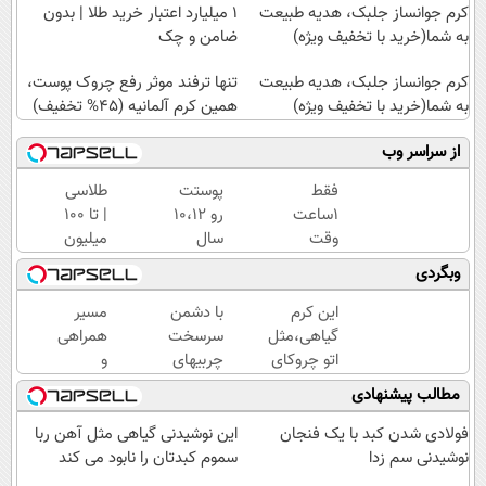
کرم جوانساز جلبک، هدیه طبیعت
۱ میلیارد اعتبار خرید طلا | بدون
به شما(خرید با تخفیف ویژه)
ضامن و چک
کرم جوانساز جلبک، هدیه طبیعت
تنها ترفند موثر رفع چروک پوست،
به شما(خرید با تخفیف ویژه)
همین کرم آلمانیه (45% تخفیف)
از سراسر وب
فقط
پوستت
طلاسی
1ساعت
رو 10،12
| تا 100
وقت
سال
میلیون
داری
جوان
وام
وبگردی
کرم
کن
آنی
جوانساز
(تخفیف
خرید
این کرم
با دشمن
مسیر
جلبک
تا
طلا💰
گیاهی،مثل
سرسخت
همراهی
رو
امشب)
ثبت
اتو چروکای
چربیهای
و
با40%تخفیف
نام
پوستتوصاف
بدن،
گزارش
مطالب پیشنهادی
بخری!
کن!
میکنه!50%تخفیف
ماهی 5
عملکرد
کیلو لاغر
گروه
فولادی شدن کبد با یک فنجان
این نوشیدنی گیاهی مثل آهن ربا
شو
اسنپ
نوشیدنی سم زدا
سموم کبدتان را نابود می کند
در