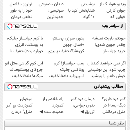
ویدیو هولناک از
نوشیدنی
دندان مصنوعی
آرتروز مفاصل
جوان کارتن
شفابخش کبد با
سوئیسی:
خود را به طور
خوابی که
10 گیاه
جدیدترین
قطعی درمان
میلیاردر شد.
موثر(تخفیف تا
فناوری اروپا،
کنید!
از سراسر وب
آموزش رایگان
امشب)
سبک و مقاوم |
◗پرسش‌نامه◖
پرداخت قسطی
خودتم باورت نمیشه
بدون سوزن پوستتو
با کرم جوانساز جلبک،
چقدر جوون شدی!
10سال جوون
به پوستت، انرژی
خرید جوانساز
کن50%تخفیف پاییزی
دوباره بده(تخفیف تا
اسپیرولینا با تخفیف
امشب)
اگر نمی خواهید کبدتان
بمب جوانساز! کرم
این کرم گیاهی،مثل اتو
ویژه
چرب شود این نوشیدنی
بوتاکس جلبک
چروکای پوستتوصاف
خوش طعم را بنوشید
اسپیرولینا50%تخفیف
میکنه!50%تخفیف
مطالب پیشنهادی
کمر درد داری؟
درمان درد کمر
‌راه خلاصی از
میخوای
دیگه بسه! در
بدون جراحی،
کمردرد
کمردردت رو "در
منزل درمانش
تزریق ◀
همینجاست ◀
منزل" درمان
کن
پرسش‌نامه رو پر
فقط کافیه فرم
کنی؟ (◂فیلم +
نظر شما
(◀پرسش‌نامه)
کن ▶
رو پر کنی!
◂پرسش‌نامه)