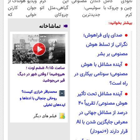
نابودی کامل
دندان مصنوعی
این کرم
ویدیو هولناک از
چین و چروک با
سوئیسی:
گیاهی،مثل اتو
جوان کارتن
کرم
جدیدترین
چروکای
خوابی که
آلمانی۴۰٪تخفیف
فناوری اروپا،
پوستتوصاف
میلیاردر شد.
بیشتر بخوانید:
تماشاخانه
سبک و مقاوم |
میکنه!50%تخفیف
آموزش رایگان
صدای پای فراهوش؛
پرداخت قسطی
نگرانی از تسلط هوش
مصنوعی بر بشر
آینده مشاغل با هوش
ساعت ۸:۱۵ ششم اوت ؛
مصنوعی؛ سونامی بیکاری در
هیروشیما / وقتی شهر در دیگ
قیر می‌جوشید
راه است؟
محمدباقر خرازی کیست؟
آینده مشاغل تحت تأثیر
روحانی جنجالی با ادعاها و
هوش مصنوعی/ تقریباً ۴۰
ایده‌های تخیلی
درصد از مشاغل جهانی در
فیلم های دیگر
معرض جایگزین شدن با AI
قرار دارند (+نمودار)