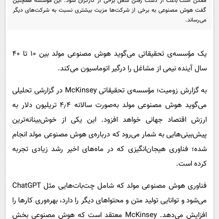
ممکن است باعث از دست رفتن شغل برخی از کارگران شود. این مؤسسه همچنین
پیامک
سرگرمی
گفت هوش مصنوعی به برخی از شرکت‌ها مزیت بیشتری نسبت‌ به شرکت‌های دیگر
می‌رساند.
روانشناسی
فناوری
آشپزی
گوناگون
یک مؤسسه‌ی تحقیقاتی می‌گوید هوش مصنوعی مولد بین ۱۰ تا ۴۰
دانلود
حوادث
سال آینده نیمی از مشاغل را درگیر اتوماسیون می‌کند.
محیط زیست
به گزارش زومیت؛ مؤسسه‌ی تحقیقاتی McKinsey در گزارشی تحلیلی
سلامت
می‌گوید هوش مصنوعی مولد به‌صورت سالانه ۴٫۴ تریلیون دلار به
فرهنگی
ارزش اقتصاد جهانی خواهد افزود. این یکی از خوش‌بینانه‌ترین
بین الملل
پیش‌بینی‌هایی به شمار می‌رود که درباره‌ی هوش مصنوعی مولد انجام
شده؛ فناوری هیجان‌انگیزی که در ماه‌های اخیر رشد زیادی تجربه
اجتماعی
کرده است.
حیات وحش
فناوری هوش مصنوعی مولد که شامل چت‌بات‌هایی مثل ChatGPT
سیاست خارجی
می‌شود و توانایی تولید متن و محتواهای دیگر را دارد، بهره‌وری کارها را
افزایش می‌دهد. McKinsey معتقد است که هوش مصنوعی بخش