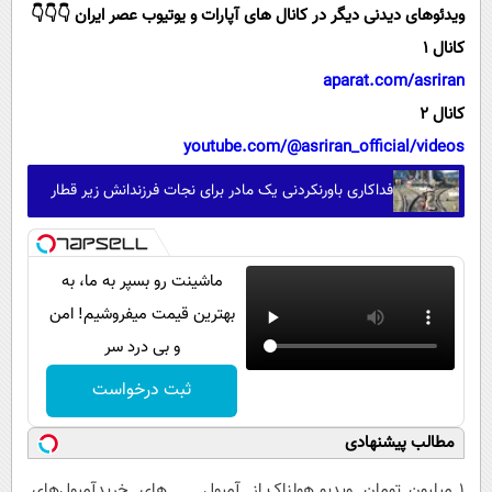
ویدئوهای دیدنی دیگر در کانال های آپارات و یوتیوب عصر ایران 👇👇👇
کانال 1
aparat.com/asriran
کانال 2
youtube.com/@asriran_official/videos
فداکاری باورنکردنی یک مادر برای نجات فرزندانش زیر قطار
ماشینت رو بسپر به ما، به
بهترین قیمت میفروشیم! امن
و بی درد سر
ثبت درخواست
مطالب پیشنهادی
۱ میلیون تومان
ویدیو هولناک از
آمپول های
خریدآمپول‌های