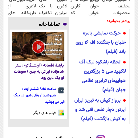
تخفیف
جوان کارتن
لاغری با یک
لاغری از
محصولات
خوابی که
میلیون تخفیف
داروخانه های
لاغری؛ یک قدم
میلیاردر شد.
| ارسال از
اطرافت، ارسال
بیشتر بخوانید:
تماشاخانه
نزدیک‌تر به
آموزش رایگان
داروخانه های
فوری همراه با
حرکت نمایشی بامزه
شروع کاهش
معتبر
پک یخ!
وزن
خلبان با جنگنده اف 16 روی
باند (فیلم)
لحظه باشکوه تیک آف
پارتیا، افسانه «آن‌شیگائو»؛ سفر
لاکهید سی 5 بزرگترین
شاهزاده ایرانی به چین / سوغات
او یک دین بود
هواپیمای ترابری نظامی
جهان (فیلم)
ساعت ۸:۱۵ ششم اوت ؛
هیروشیما / وقتی شهر در دیگ
پرواز کیش به تبریز ایران
قیر می‌جوشید
ایرتور دچار نقص فنی شد و
فیلم های دیگر
به کیش بازگشت (فیلم)