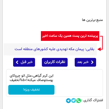
منبع:برترین ها
پربیننده ترین پست همین یک ساعت اخیر
بقایی: پیمان مکه تهدیدی علیه کشورهای منطقه است
خبر بعد
نظرات کاربران
خبر قبل
این کرم گیاهی،مثل اتو چروکای
پوستتوصاف میکنه!50%تخفیف
تخفیف ویژه!
اشتراک گذاری :