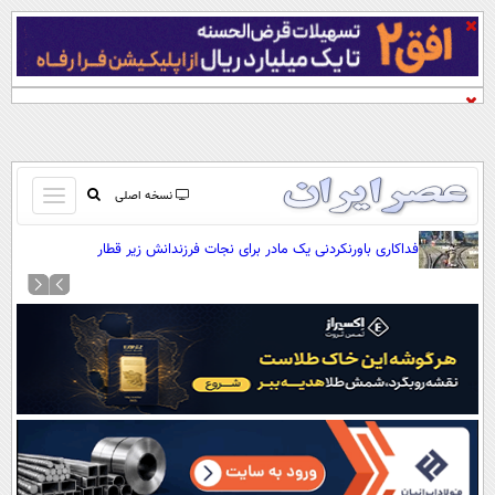
باز
نسخه اصلی
و
صفحه اول
فداکاری باورنکردنی یک مادر برای نجات فرزندانش زیر قطار
بسته
تماس با ما
کردن
آرشیو
منو
جستجو
نظرسنجی
آب و هوا
اوقات شرعی
پیوند ها
سواد زندگی