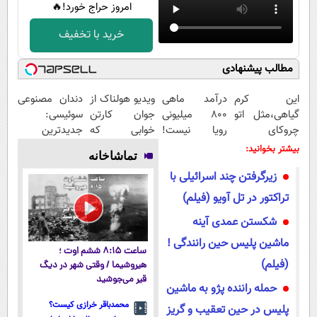
امروز حراج خورد!🔥
خرید با تخفیف
مطالب پیشنهادی
این کرم
درآمد ماهی
ویدیو هولناک از
دندان مصنوعی
گیاهی،مثل اتو
800 میلیونی
جوان کارتن
سوئیسی:
چروکای
رویا نیست!
خوابی که
جدیدترین
پوستتوصاف
امتحانش
میلیاردر شد.
فناوری اروپا،
بیشتر بخوانید:
تماشاخانه
میکنه!50%تخفیف
مجانیه😉
آموزش رایگان
سبک و مقاوم |
زیرگرفتن چند اسرائیلی با
پرداخت قسطی
تراکتور در تل آویو (فیلم)
شکستن عمدی آینه
ماشین پلیس حین رانندگی !
ساعت ۸:۱۵ ششم اوت ؛
(فیلم)
هیروشیما / وقتی شهر در دیگ
قیر می‌جوشید
حمله راننده پژو به ماشین
محمدباقر خرازی کیست؟
پلیس در حین تعقیب و گریز