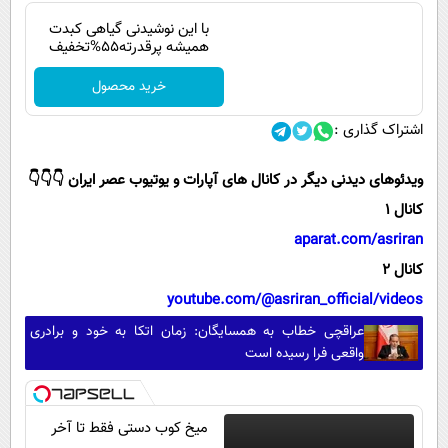
با این نوشیدنی گیاهی کبدت
همیشه پرقدرته55%تخفیف
خرید محصول
اشتراک گذاری :
ویدئوهای دیدنی دیگر در کانال های آپارات و یوتیوب عصر ایران 👇👇👇
کانال 1
aparat.com/asriran
کانال 2
youtube.com/@asriran_official/videos
عراقچی خطاب به همسایگان: زمان اتکا به خود و برادری
واقعی فرا رسیده است
میخ کوب دستی فقط تا آخر