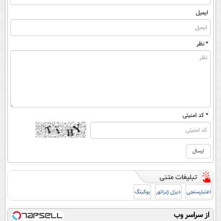
ایمیل
* نظر
* کد امنیتی
اعتبارسنجی
دیزل ژنراتور
بوکینگ
از سراسر وب