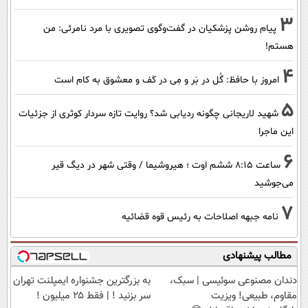
3
پیام روشن پزشکیان در گفت‌و‌گوی تصویری با مرد نامرئی: من
هستم!
4
امروز با حافظ: گُل در بَر و مِی در کَف و معشوق به کام است
5
شهید لاریجانی چگونه ردیابی شد؟ روایت تازه سردار کوثری از جزئیات
این ماجرا
6
ساعت ۸:۱۵ ششم اوت ؛ هیروشیما / وقتی شهر در دیگ قیر
می‌جوشید
7
نامه جبهه اصلاحات به رئیس قوه قضائیه
مطالب پیشنهادی
دندان مصنوعی سوئیسی | سبک،
به بزرگترین جشنواره ایمپلنت تهران
مقاوم، طبیعی! ویزیت
سر بزنید ! | فقط ۲۵ میلیون !