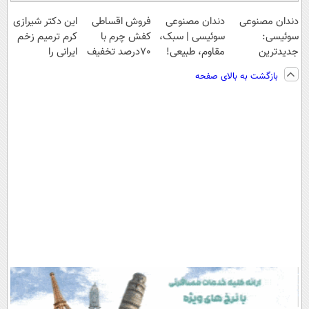
دندان مصنوعی
دندان مصنوعی
فروش اقساطی
این دکتر شیرازی
سوئیسی:
سوئیسی | سبک،
کفش چرم با
کرم ترمیم زخم
جدیدترین
مقاوم، طبیعی!
70درصد تخفیف
ایرانی را
فناوری اروپا،
ویزیت
ساخت!!!
بازگشت به بالای صفحه
سبک و مقاوم |
رایگان+پرداخت
پرداخت قسطی
اقساطی😍