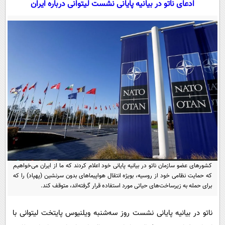
ادعای ناتو در بیانیه پایانی نشست لیتوانی درباره ایران
سیاسی
اقتصاد
جامعه
اقتصادی
ورزشی
اجتماعی
خودرو
بین الملل
حوادث
فرهنگ و هنر
سیاست خارجی
سلامت
علم و دانش
یک برش دانایی
قرآن
فناوری و It
محیط زیست
گوناگون
علمی
سفر و تفریح
فیلم
سرگرمی
اخبار کریپتو
کشورهای عضو سازمان ناتو در بیانیه پایانی خود اعلام کردند که ما از ایران می‌خواهیم
عصر ایران 2
اقتصاد
که حمایت نظامی خود از روسیه، بویژه انتقال هواپیماهای بدون سرنشین (پهپاد) را که
باشگاه مغز
برای حمله به زیرساخت‌های حیاتی مورد استفاده قرار گرفته‌اند، متوقف کند.
آموزش زبان
خواندنی ها و دیدنی ها
ورزش
مجله تصویری سلاح
داستان کوتاه
سیاست
ناتو در بیانیه پایانی نشست روز سه‌شنبه ویلنیوس پایتخت لیتوانی با