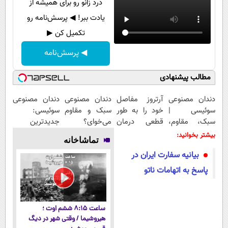
درد زانو رو برای همیشه از
یادت ببر! ◀ پرسش‌نامه رو
تکمیل کن ▶
◀ پرسش‌نامه
مطالب پیشنهادی
دندان مصنوعی
آرتروز مفاصل
دندان مصنوعی
دندان مصنوعی
سوئیسی |
خود را به طور
سبک و مقاوم
سوئیسی:
سبک، مقاوم،
قطعی درمان
می‌خوای؟
جدیدترین
طبیعی! ویزیت
کنید!
پرداخت
فناوری اروپا،
بیشتر بخوانید:
تماشاخانه
رایگان+پرداخت
◗پرسش‌نامه◖
اقساطی هم
سبک و مقاوم |
بیانیه سفارت ایران در
اقساطی😍
داریم!😍 | 📍
پرداخت قسطی
تهران
پاسخ به اتهامات ناتو
ساعت ۸:۱۵ ششم اوت ؛
هیروشیما / وقتی شهر در دیگ