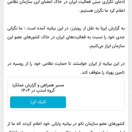
ادعای تکراری مبنی فعالیت ایران در خاک اعضای این سازمان نظامی
پیامک
سرگرمی
اعلام کرد ما نگران هستیم.
روانشناسی
فناوری
آشپزی
گوناگون
به گزارش ایرنا به نقل از رویترز، در این بیانیه آمده است : ما نگرانی
دانلود
حوادث
جدی خود را نسبت به فعالیت‌های ایران در خاک کشورهای عضو این
سازمان ابراز می‌کنیم.
محیط زیست
سلامت
در این بیانیه از ایران خواستند تا حمایت نظامی خود را از روسیه در
فرهنگی
تامین پهپاد را متوقف کند.
بین الملل
مسیر همراهی و گزارش عملکرد
گروه اسنپ در ۱۴۰۴
اجتماعی
حیات وحش
کلیک کن!
سیاست خارجی
کشورهای عضو سازمان ناتو در بیانیه پایانی خود اعلام کردند که ما از