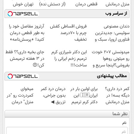
منزل درمانش
قطعی درمان
(از دستش نده)
تهران خوش
کن
کنید!
اومدید! | فقط
از سراسر وب
(◀پرسش‌نامه)
◗پرسش‌نامه◖
۲۵ میلیون !
دندان مصنوعی
فروش اقساطی کفش
آرتروز مفاصل خود را
سوئیسی: جدیدترین
چرم با 70درصد
به طور قطعی درمان
فناوری اروپا، سبک و
تخفیف
کنید! ◗پرسش‌نامه◖
مقاوم | پرداخت
میدونستی 207 خودت
این دکتر شیرازی کرم
جای بخیه داری؟؟ فقط
قسطی
رو میتونی روهوا
ترمیم زخم ایرانی را
در 3 هفته ترمیمش
بفروشی؟اینجا سریع و
ساخت!!!
کن!😍
راحت بفروش
مطالب پیشنهادی
کمر درد داری؟
برای اولین بار در
درمان درد کمر
میخوای
دیگه بسه! در
ایران🇮🇷 این
بدون جراحی،
کمردردت رو "در
منزل درمانش
دکتر کرم ترمیم
تزریق ◀
منزل" درمان
کن
کننده 23 روزه
پرسش‌نامه رو پر
کنی؟ (◂فیلم +
نظر شما
(◀پرسش‌نامه)
ساخت!
کن ▶
◂پرسش‌نامه)
نام