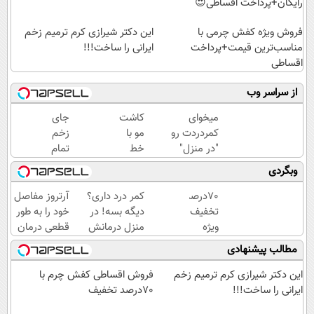
رایگان+پرداخت اقساطی😍
فروش ویژه کفش چرمی با
این دکتر شیرازی کرم ترمیم زخم
مناسب‌ترین قیمت+پرداخت
ایرانی را ساخت!!!
اقساطی
از سراسر وب
میخوای
کاشت
جای
کمردردت رو
مو با
زخم
"در منزل"
خط
تمام
درمان کنی؟
رویش
عمل
وبگردی
(◂فیلم +
طبیعی
های
◂پرسش‌نامه)
😍
جراحی
70درصد
کمر درد داری؟
آرتروز مفاصل
اقساطی
در ۷
تخفیف
دیگه بسه! در
خود را به طور
بدون
روز
ویژه
منزل درمانش
قطعی درمان
بهره
درمان
کفش
کن
کنید!
مطالب پیشنهادی
شد!
چرم (از
(◀پرسش‌نامه)
◗پرسش‌نامه◖
(فوری
دستش
این دکتر شیرازی کرم ترمیم زخم
فروش اقساطی کفش چرم با
مشاوره
نده)
ایرانی را ساخت!!!
70درصد تخفیف
بگیرید)