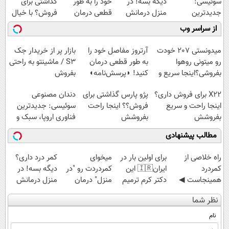
سوئیسی:
دیگه بسه! در
خود را به طور
گذاشتی برای
جدیدترین
منزل درمانش
قطعی درمان
فروش؟ با خیال
فناوری اروپا،
کن
کنید!
راحت بفروش
از سراسر وب
سبک و مقاوم |
(◀پرسش‌نامه)
◗پرسش‌نامه◖
پرداخت قسطی
میدونستی 207 خودت
آرتروز مفاصل خود را
بازار پر از خریدار جک
رو میتونی روهوا
به طور قطعی درمان
S3 / ماشینتو به راحتی
بفروشی؟اینجا سریع و
کنید! ◗پرسش‌نامه◖
بفروش
راحت بفروش
X22 برای فروش داری؟
پژو پارس گذاشتی برای
دندان مصنوعی
اینجا راحت و سریع
فروش؟؟ اینجا راحت
سوئیسی: جدیدترین
بفروشش
بفروشش
فناوری اروپا، سبک و
مقاوم | پرداخت
مطالب پیشنهادی
قسطی
‌راه خلاصی از
برای اولین بار در
میخوای
کمر درد داری؟
کمردرد
ایران🇮🇷 این
کمردردت رو "در
دیگه بسه! در
همینجاست ◀
دکتر کرم ترمیم
منزل" درمان
منزل درمانش
فقط کافیه فرم
کننده 23 روزه
کنی؟ (◂فیلم +
کن
نظر شما
رو پر کنی!
ساخت!
◂پرسش‌نامه)
(◀پرسش‌نامه)
نام