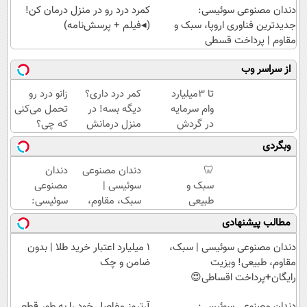
دندان مصنوعی سوئیسی:
کمرد درد رو در منزل درمان کن!
جدیدترین فناوری اروپا، سبک و
(◂فیلم + پرسش‌نامه)
مقاوم | پرداخت قسطی
از سراسر وب
تا 3میلیارد
کمر درد داری؟
زانو درد رو
وام سرمایه
دیگه بسه! در
تحمل می‌کنی
در گردش
منزل درمانش
که چی؟
فروشندگان
کن
راه‌حلش
وبگردی
=>
(◀پرسش‌نامه)
همین‌جاست!
فروشگاهت
🦷
دندان مصنوعی
دندان
رو ثبت کن
سبک و
سوئیسی |
مصنوعی
طبیعی
سبک، مقاوم،
سوئیسی:
مثل
طبیعی! ویزیت
جدیدترین
مطالب پیشنهادی
دندان
رایگان+پرداخت
فناوری
خودت!
اقساطی😍
اروپا،
دندان مصنوعی سوئیسی | سبک،
۱ میلیارد اعتبار خرید طلا | بدون
نصب
سبک و
مقاوم، طبیعی! ویزیت
ضامن و چک
آسان و
مقاوم |
رایگان+پرداخت اقساطی😍
پرداخت
پرداخت
دندان مصنوعی سوئیسی:
اقساطی
قسطی
آرتروز مفاصل خود را به طور قطعی