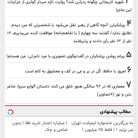
3
شهید لاریجانی چگونه ردیابی شد؟ روایت تازه سردار کوثری از جزئیات
این ماجرا
4
پزشکیان‌: آنچه گاهی از رهبر نقل می‌شود با شخصیتی که من دیدم
تطابق ندارد/ گفتند سه چهارم ( با تفاهم‌نامه) موافقت کنند می‌پذیرم، 12
نفر از 13 نفر رأی دادند و پذیرفتند
5
پیام روشن پزشکیان در گفت‌و‌گوی تصویری با مرد نامرئی: من هستم!
6
امروز با حافظ: گُل در بَر و مِی در کَف و معشوق به کام است
7
معماری که در 92 سالگی هنوز خلق می کند؛ داستان آلوارو سیزا، شاعر
بتن و نور (+تصاویر)
مطالب پیشنهادی
به بزرگترین جشنواره ایمپلنت تهران
۱ میلیارد اعتبار خرید طلا | بدون
سر بزنید ! | فقط ۲۵ میلیون !
ضامن و چک