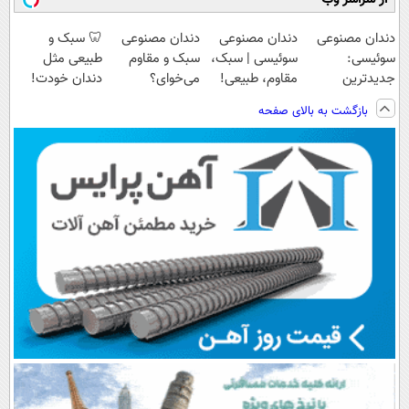
دندان مصنوعی
دندان مصنوعی
دندان مصنوعی
🦷 سبک و
سوئیسی:
سوئیسی | سبک،
سبک و مقاوم
طبیعی مثل
جدیدترین
مقاوم، طبیعی!
می‌خوای؟
دندان خودت!
فناوری اروپا،
ویزیت
پرداخت اقساطی
نصب آسان و
بازگشت به بالای صفحه
سبک و مقاوم |
رایگان+پرداخت
هم داریم!😍 |
پرداخت اقساطی
پرداخت قسطی
اقساطی😍
📍تهران
💳 📍 تهران