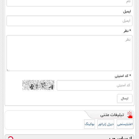
ایمیل
* نظر
* کد امنیتی
اعتبارسنجی
دیزل ژنراتور
بوکینگ
از سراسر وب