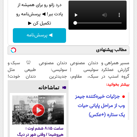
درد زانو رو برای همیشه از
یادت ببر! ◀ پرسش‌نامه رو
تکمیل کن ▶
◀ پرسش‌نامه
مطالب پیشنهادی
مسیر همراهی و
دندان مصنوعی
دندان مصنوعی
🦷 سبک و
گزارش عملکرد
سوئیسی |
سوئیسی:
طبیعی مثل
گروه اسنپ در
سبک، مقاوم،
جدیدترین
دندان خودت!
۱۴۰۴
طبیعی! ویزیت
فناوری اروپا،
نصب آسان و
بیشتر بخوانید:
تماشاخانه
رایگان+پرداخت
سبک و مقاوم |
پرداخت
جزئیات خیره‌کننده‌ جیمز
اقساطی😍
پرداخت قسطی
اقساطی 💳 📍
تهران
وب از مراحل پایانی حیات
یک ستاره (+عکس)
ساعت ۸:۱۵ ششم اوت ؛
هیروشیما / وقتی شهر در دیگ