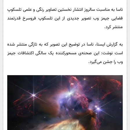
پیامک
سرگرمی
ناسا به مناسبت سالروز انتشار نخستین تصاویر رنگی و علمی تلسکوپ
روانشناسی
فناوری
فضایی جیمز وب تصویر جدیدی از این تلسکوپ فروسرخ قدرتمند
آشپزی
گوناگون
منتشر کرد.
دانلود
حوادث
به گزارش ایسنا، ناسا در توضیح این تصویر که به تازگی منتشر شده
محیط زیست
است نوشت: این صحنه‌ی مسحورکننده یک سالگی اکتشافات جیمز
سلامت
وب را جشن می‌گیرد.
فرهنگی
بین الملل
اجتماعی
حیات وحش
سیاست خارجی