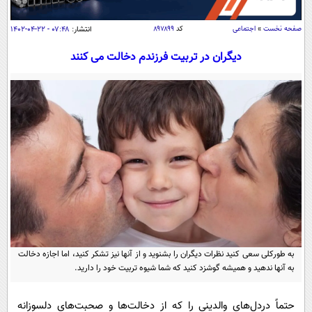
سیاسی
اقتصاد
صفحه نخست
»
اجتماعی
کد
۸۹۷۸۹۹
انتشار:
۰۷:۴۸ - ۲۲-۰۴-۱۴۰۲
جامعه
اقتصادی
دیگران در تربیت فرزندم دخالت می ‌کنند
ورزشی
اجتماعی
خودرو
بین الملل
حوادث
فرهنگ و هنر
سیاست خارجی
سلامت
علم و دانش
یک برش دانایی
قرآن
فناوری و It
محیط زیست
گوناگون
علمی
سفر و تفریح
فیلم
سرگرمی
اخبار کریپتو
عصر ایران 2
اقتصاد
باشگاه مغز
به ­طورکلی سعی کنید نظرات دیگران را بشنوید و از آنها نیز تشکر کنید، اما اجازه دخالت
آموزش زبان
خواندنی ها و دیدنی ها
ورزش
به آنها ندهید و همیشه گوشزد کنید که شما شیوه تربیت خود را دارید.
مجله تصویری سلاح
داستان کوتاه
سیاست
حتماً دردل‌های والدینی را که از دخالت‌ها و صحبت‌های دلسوزانه