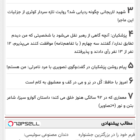
3
شهید لاریجانی چگونه ردیابی شد؟ روایت تازه سردار کوثری از جزئیات
این ماجرا
4
پزشکیان‌: آنچه گاهی از رهبر نقل می‌شود با شخصیتی که من دیدم
تطابق ندارد/ گفتند سه چهارم ( با تفاهم‌نامه) موافقت کنند می‌پذیرم، 12
نفر از 13 نفر رأی دادند و پذیرفتند
5
پیام روشن پزشکیان در گفت‌و‌گوی تصویری با مرد نامرئی: من هستم!
6
امروز با حافظ: گُل در بَر و مِی در کَف و معشوق به کام است
7
معماری که در 92 سالگی هنوز خلق می کند؛ داستان آلوارو سیزا، شاعر
بتن و نور (+تصاویر)
مطالب پیشنهادی
فرم خود را در بزرگترین جشنواره
دندان مصنوعی سوئیسی: