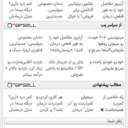
آرتروز مفاصل
ماشین برلیانس
دندان مصنوعی
کمر درد داری؟
خود را به طور
گذاشتی برای
سوئیسی:
دیگه بسه! در
قطعی درمان
فروش؟ با خیال
جدیدترین
منزل درمانش
کنید!
راحت بفروش
فناوری اروپا،
کن
از سراسر وب
◗پرسش‌نامه◖
سبک و مقاوم |
(◀پرسش‌نامه)
پرداخت قسطی
میدونستی 207 خودت
آرتروز مفاصل خود را
دندان مصنوعی
رو میتونی روهوا
به طور قطعی درمان
سوئیسی: جدیدترین
بفروشی؟اینجا سریع و
کنید! ◗پرسش‌نامه◖
فناوری اروپا، سبک و
راحت بفروش
مقاوم | پرداخت
خودرو خودتو راحت و
بازار پر از خریدار جک
بازدید آنلاین‌شاپت رو
قسطی
سریع بفروش
S3 / ماشینتو به راحتی
زیاد کن، بازدید بالاتر =
بفروش
درآمد بیشتر
مطالب پیشنهادی
‌راه خلاصی از
میخوای
هر کاری کردی و
کمر درد داری؟
کمردرد
کمردردت رو "در
کمردردت درمان
دیگه بسه! در
همینجاست ◀
منزل" درمان
نشد؟ پر کردن
منزل درمانش
فقط کافیه فرم
کنی؟ (◂فیلم +
پرسشنامه و
کن
نظر شما
رو پر کنی!
◂پرسش‌نامه)
دریافت راه حل
(◀پرسش‌نامه)