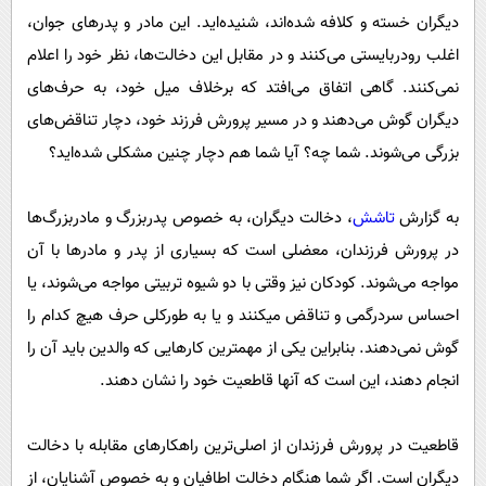
پیامک
سرگرمی
دیگران خسته و کلافه شده‌اند، شنیده‌اید. این مادر و پدرهای جوان،
روانشناسی
فناوری
اغلب رودربایستی می‌کنند و در مقابل این دخالت‌ها، نظر خود را اعلام
نمی‌کنند. گاهی اتفاق می‌افتد که برخلاف میل خود، به حرف‌های
آشپزی
گوناگون
دیگران گوش می‌دهند و در مسیر پرورش فرزند خود، دچار تناقض‌های
دانلود
حوادث
بزرگی می‌شوند. شما چه؟ آیا شما هم دچار چنین مشکلی شده‌اید؟
محیط زیست
سلامت
به گزارش
تاشش
، دخالت دیگران، به خصوص پدربزرگ و مادربزرگ‌ها
در پرورش فرزندان، معضلی است که بسیاری از پدر و مادرها با آن
فرهنگی
مواجه می‌شوند. کودکان نیز وقتی با دو شیوه تربیتی مواجه می‌شوند، یا
بین الملل
احساس سردرگمی و تناقض می­کنند و یا به ­طورکلی حرف هیچ کدام را
اجتماعی
گوش نمی‌دهند. بنابراین یکی از مهمترین کارهایی که والدین باید آن را
حیات وحش
انجام دهند، این است که آنها قاطعیت خود را نشان دهند.
سیاست خارجی
قاطعیت در پرورش فرزندان از اصلی‌ترین راهکارهای مقابله با دخالت
دیگران است. اگر شما هنگام دخالت اطافیان و به خصوص آشنایان، از