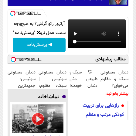
آرتروز زانو گرفتی؟ به هیچ‌وجه
سمت عمل نرو❌ "پرسش‌نامه"
◀ پرسش‌نامه
مطالب پیشنهادی
دندان مصنوعی
🦷 سبک و
دندان مصنوعی
دندان مصنوعی
سبک و مقاوم
طبیعی مثل
سوئیسی |
سوئیسی:
می‌خوای؟
دندان خودت!
سبک، مقاوم،
جدیدترین
پرداخت
نصب آسان و
طبیعی! ویزیت
فناوری اروپا،
بیشتر بخوانید:
تماشاخانه
اقساطی هم
پرداخت
رایگان+پرداخت
سبک و مقاوم |
رازهایی برای تربیت
داریم!😍 | 📍
اقساطی 💳 📍
اقساطی😍
پرداخت قسطی
تهران
تهران
کودکی مرتب و منظم