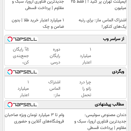
ایمپلنت تهران پر کنید ! | فقط ۲۵
جدیدترین فناوری اروپا، سبک و
میلیون
مقاوم | پرداخت قسطی
اشتراک الماس ماز: برای رتبه
۱ میلیارد اعتبار خرید طلا | بدون
یک‌های کنکور!
ضامن و چک
از سراسر وب
۱
دوره
🚀 رایگان
میلیارد
رایگان
جمع‌بندی
اعتبار
درسی
کن،
خرید
رشته
حرفه‌ای
وبگردی
طلا |
ریاضی،
نتیجه
بدون
تجربی،
بگیر و
چرا درد
اشتراک
۱
ضامن
انسانی
رتبه برتر
زانو را
الماس
میلیارد
و چک
(رایگان
شو!
تحمل
ماز:
اعتبار
بگیرش)
می‌کنی؟
برای
خرید
مطالب پیشنهادی
خیلی
رتبه
طلا |
ساده
یک‌های
بدون
دندان مصنوعی سوئیسی:
وام تا ۳ میلیارد تومان ویژه صاحبان
درمنزل
کنکور!
ضامن
جدیدترین فناوری اروپا، سبک و
فروشگاه‌های آنلاین و حضوری
درمانش
و چک
مقاوم | پرداخت قسطی