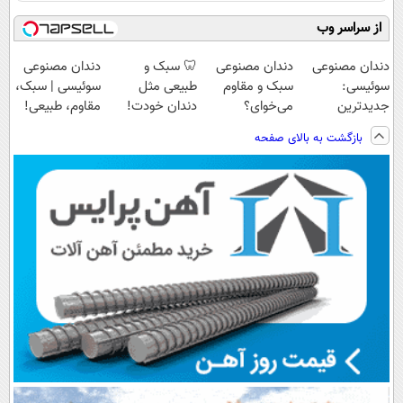
از سراسر وب
دندان مصنوعی
دندان مصنوعی
🦷 سبک و
دندان مصنوعی
سوئیسی:
سبک و مقاوم
طبیعی مثل
سوئیسی | سبک،
جدیدترین
می‌خوای؟
دندان خودت!
مقاوم، طبیعی!
فناوری اروپا،
پرداخت اقساطی
نصب آسان و
ویزیت
بازگشت به بالای صفحه
سبک و مقاوم |
هم داریم!😍 |
پرداخت اقساطی
رایگان+پرداخت
پرداخت قسطی
📍تهران
💳 📍 تهران
اقساطی😍