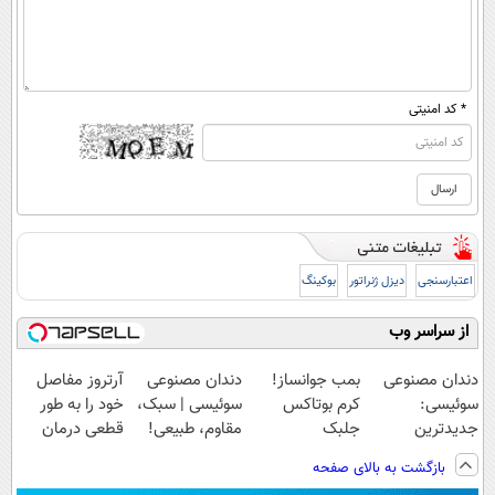
* کد امنیتی
اعتبارسنجی
دیزل ژنراتور
بوکینگ
از سراسر وب
دندان مصنوعی
بمب جوانساز!
دندان مصنوعی
آرتروز مفاصل
سوئیسی:
کرم بوتاکس
سوئیسی | سبک،
خود را به طور
جدیدترین
جلبک
مقاوم، طبیعی!
قطعی درمان
فناوری اروپا،
اسپیرولینا50%تخفیف
ویزیت
کنید!
بازگشت به بالای صفحه
سبک و مقاوم |
رایگان+پرداخت
◗پرسش‌نامه◖