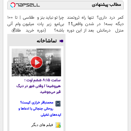
مطالب پیشنهادی
کمر درد داری؟
تنها راه ثروتمند
چرا تو نباید بنز و
طلاسی | تا 100
دیگه بسه! در
شدن واقعی❗❗
بی‌ام‌و زیر پات
میلیون وام آنی
منزل درمانش
بعد از این دوره
باشه؟ (دوره
خرید طلا💰
کن
تو خواب هم
رایگان درآمد
ثبت نام کن!
تماشاخانه
(◀پرسش‌نامه)
پول در بیار😍
میلیاردی)
ساعت ۸:۱۵ ششم اوت ؛
هیروشیما / وقتی شهر در دیگ
قیر می‌جوشید
محمدباقر خرازی کیست؟
روحانی جنجالی با ادعاها و
ایده‌های تخیلی
فیلم های دیگر