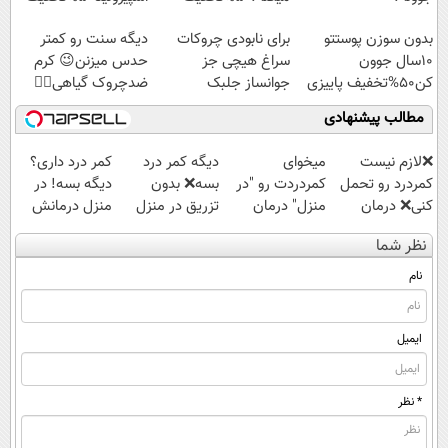
بدون سوزن پوستتو
برای نابودی چروکات
دیگه سنت رو کمتر
10سال جوون
سراغ هیچی جز
حدس میزنن😉 کرم
کن50%تخفیف پاییزی
جوانساز جلبک
ضدچروک گیاهی👈🏻
نرو(تخفیف40%)
45%تخفیف
مطالب پیشنهادی
❌لازم نیست
میخوای
دیگه کمر درد
کمر درد داری؟
کمردرد رو تحمل
کمردردت رو "در
بسه❌ بدون
دیگه بسه! در
کنی❌ درمان
منزل" درمان
تزریق در منزل
منزل درمانش
بدون جراحی و
کنی؟ (◂فیلم +
درمانش کن✅
کن
نظر شما
قرص
◂پرسش‌نامه)
◀پرسش‌نامه پر
(◀پرسش‌نامه)
(پرسشنامه)
کن▶
نام
ایمیل
* نظر