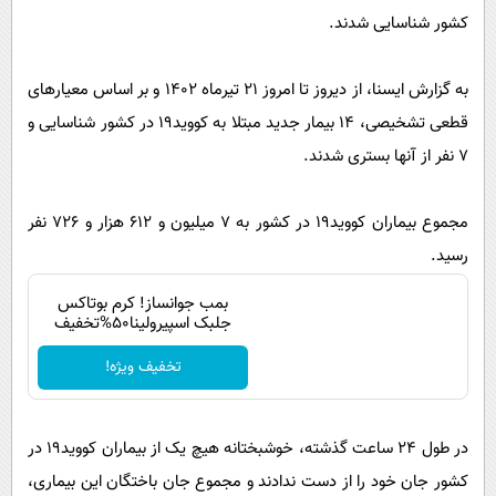
پیامک
سرگرمی
کشور شناسایی شدند.
روانشناسی
فناوری
به گزارش ایسنا، از دیروز تا امروز ۲۱ تیرماه ۱۴۰۲ و بر اساس معیارهای
آشپزی
گوناگون
قطعی تشخیصی، ۱۴ بیمار جدید مبتلا به کووید۱۹ در کشور شناسایی و
دانلود
حوادث
۷ نفر از آنها بستری شدند.
محیط زیست
سلامت
مجموع بیماران کووید۱۹ در کشور به ۷ میلیون و ۶۱۲ هزار و ۷۲۶ نفر
رسید.
فرهنگی
بین الملل
بمب جوانساز! کرم بوتاکس
جلبک اسپیرولینا50%تخفیف
اجتماعی
تخفیف ویژه!
حیات وحش
سیاست خارجی
در طول ۲۴ ساعت گذشته، خوشبختانه هیچ یک از بیماران کووید۱۹ در
کشور جان خود را از دست ندادند و مجموع جان باختگان این بیماری،