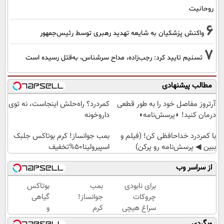
روحانیت
6
واکنش پزشکیان به شایعه تهدید رهبری توسط رئیس‌جمهور
7
تسنیم تایید کرد: رجب‌زاده، مداح سرشناس، به‌قتل رسیده است
مطالب پیشنهادی
آرتروز مفاصل خود را به طور قطعی
کمردرد؟ راه‌حلش اینجاست، نه توی
درمان کنید! ◗پرسش‌نامه◖
داروخونه
با کمردرد خداحافظی کن! (فیلم و
بمب جوانساز! کرم بوتاکس جلبک
ببین ◀ پرسش‌نامه رو پرکن)
اسپیرولینا50%تخفیف
از سراسر وب
برای نابودی
بمب
بوتاکس
چروکات
جوانساز!
گیاهی
سراغ هیچی
کرم
و
جز جوانساز
بوتاکس
خانگی
وبگردی