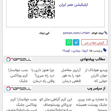
اپلیکیشن عصر ایران
لینک کوتاه:
کپی لینک
‌گزارش خطا در خبر
برچسب ها:
کرونا
،
بیماری
،
کوید19
مطالب پیشنهادی
ویدیو هولناک از
آرتروز مفاصل
چرا هنوز داری با
بمب جوانساز!
جوان کارتن
خود را به طور
درد راه میری؟
کرم بوتاکس
خوابی که
قطعی درمان
وقتی راه درمان
جلبک
میلیاردر شد.
کنید!
جلو پاته!
اسپیرولینا50%تخفیف
از سراسر وب
آموزش رایگان
◗پرسش‌نامه◖
با عصاره ی ضد پیری
این کرم گیاهی،مثل اتو
بمب جوانساز! کرم
جلبک پوستت همیشه
چروکای پوستتوصاف
بوتاکس جلبک
جوونه!
میکنه!50%تخفیف
اسپیرولینا50%تخفیف