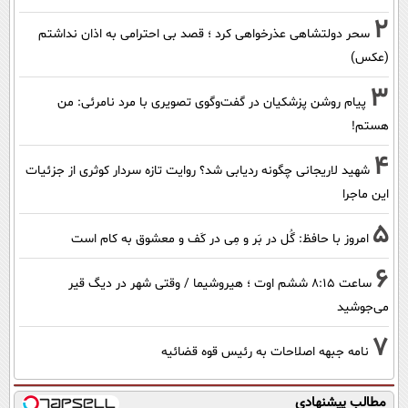
2
سحر دولتشاهی عذرخواهی کرد ؛ قصد بی احترامی به اذان نداشتم
(عکس)
3
پیام روشن پزشکیان در گفت‌و‌گوی تصویری با مرد نامرئی: من
هستم!
4
شهید لاریجانی چگونه ردیابی شد؟ روایت تازه سردار کوثری از جزئیات
این ماجرا
5
امروز با حافظ: گُل در بَر و مِی در کَف و معشوق به کام است
6
ساعت ۸:۱۵ ششم اوت ؛ هیروشیما / وقتی شهر در دیگ قیر
می‌جوشید
7
نامه جبهه اصلاحات به رئیس قوه قضائیه
مطالب پیشنهادی