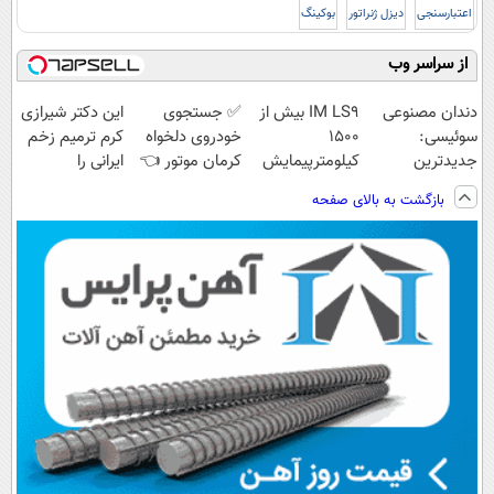
اعتبارسنجی
دیزل ژنراتور
بوکینگ
از سراسر وب
دندان مصنوعی
IM LS9 بیش از
✅ جستجوی
این دکتر شیرازی
سوئیسی:
1500
خودروی دلخواه
کرم ترمیم زخم
جدیدترین
کیلومترپیمایش
کرمان موتور 👈
ایرانی را
فناوری اروپا،
با یکبار شارژ
فروش ساده، بی
ساخت!!!
بازگشت به بالای صفحه
سبک و مقاوم |
واسطه و
پرداخت قسطی
مستقیم