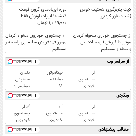
کیت پنچرگیری لاستیک خودرو
دوره ایرپاد‌های گرون قیمت
(قیمت باورنکردنی)
گذشته! ایرپاد بلوتوثی فقط
1,399,000 تومان
از جستجوی خودری دلخواه کرمان
✅ جستجوی خودروی دلخواه کرمان
موتور تا فروش آن، ساده، بی
موتور 👈 فروش ساده، بی واسطه و
واسطه و مستقیم
مستقیم
از سراسر وب
از
نیکاموتور
دندان
جستجوی
نماینده
مصنوعی
خودری
IM
سوئیسی:
دلخواه
Motor و
جدیدترین
وبگردی
کرمان
Lynk&Co
فناوری
موتور تا
در ایران
اروپا،
از
✅
✅ از
فروش
سبک و
جستجوی
جستجوی
جستجوی
آن،
مقاوم |
خودری
خودروی
خودروی
ساده، بی
پرداخت
دلخواه
دلخواه
دلخواه
مطالب پیشنهادی
واسطه و
قسطی
کرمان
کرمان
کرمان