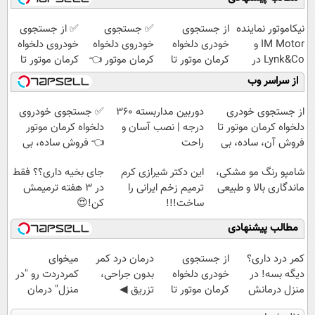
نیکاموتور نماینده
از جستجوی
✅ جستجوی
✅ از جستجوی
IM Motor و
خودری دلخواه
خودروی دلخواه
خودروی دلخواه
Lynk&Co در
کرمان موتور تا
کرمان موتور 👈
کرمان موتور تا
ایران
فروش آن،
فروش ساده، بی
فروش ساده، بی
از سراسر وب
ساده، بی واسطه
واسطه و
واسطه و
و مستقیم
مستقیم
مستقیم
از جستجوی خودری
دوربین مداربسته 360
✅ جستجوی خودروی
دلخواه کرمان موتور تا
درجه | نصب آسان و
دلخواه کرمان موتور
فروش آن، ساده، بی
راحت
👈 فروش ساده، بی
واسطه و مستقیم
واسطه و مستقیم
شامپو رنگ مو مشکی،
این دکتر شیرازی کرم
جای بخیه داری؟؟ فقط
ماندگاری بالا و طبیعی
ترمیم زخم ایرانی را
در 3 هفته ترمیمش
ساخت!!!
کن!😍
مطالب پیشنهادی
کمر درد داری؟
از جستجوی
درمان درد کمر
میخوای
دیگه بسه! در
خودری دلخواه
بدون جراحی،
کمردردت رو "در
منزل درمانش
کرمان موتور تا
تزریق ◀
منزل" درمان
کن
فروش آن،
پرسش‌نامه رو پر
کنی؟ (◂فیلم +