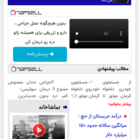
می‌کند
بدون هیچگونه عمل جراحی ،
دارو و تزریقی برای همیشه زانو
درد رو درمان کن
◀ پرسش‌نامه
مطالب پیشنهادی
از جستجوی
✅ جستجوی
‼️جراحی
دندان مصنوعی
خودری دلخواه
خودروی دلخواه
ممنوع‼️ درمان
سوئیسی:
کرمان موتور تا
کرمان موتور 👈
کمر درد بدون
جدیدترین
فروش آن،
فروش ساده،
جراحی و دوره
فناوری اروپا،
بیشتر بخوانید:
تماشاخانه
ساده، بی
بی واسطه و
نقاهت
سبک و مقاوم |
درآمد عربستان از حج :
واسطه و
مستقیم
پرداخت قسطی
مستقیم
میانگین سالانه حدود ۱۵۰
میلیارد دلار