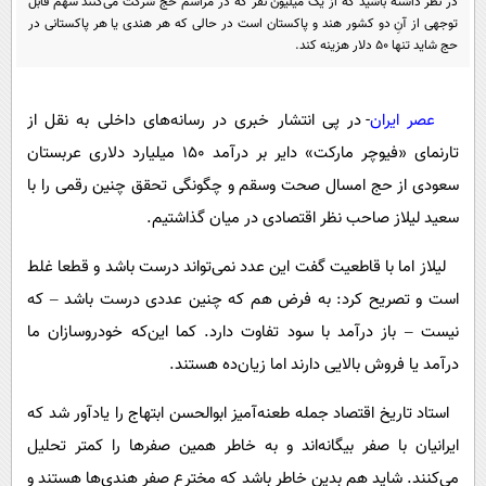
در نظر داشته باشید که از یک میلیون نفر که در مراسم حج شرکت می‌کنند سهم قابل
پیامک
سرگرمی
توجهی از آنِ دو کشور هند و پاکستان است در حالی که هر هندی یا هر پاکستانی در
حج شاید تنها 50 دلار هزینه کند.
روانشناسی
فناوری
آشپزی
گوناگون
عصر ایران
- در پی انتشار خبری در رسانه‌های داخلی به نقل از
دانلود
حوادث
تارنمای «فیوچر مارکت» دایر بر درآمد 150 میلیارد دلاری عربستان
محیط زیست
سعودی از حج امسال صحت وسقم و چگونگی تحقق چنین رقمی را با
سلامت
سعید لیلاز صاحب نظر اقتصادی در میان گذاشتیم.
فرهنگی
لیلاز اما با قاطعیت گفت این عدد نمی‌تواند درست باشد و قطعا غلط
بین الملل
است و تصریح کرد: به فرض هم که چنین عددی درست باشد – که
نیست – باز درآمد با سود تفاوت دارد. کما این‌که خودروسازان ما
اجتماعی
درآمد یا فروش بالایی دارند اما زیان‌ده هستند.
حیات وحش
استاد تاریخ اقتصاد جمله طعنه‌آمیز ابوالحسن ابتهاج را یادآور شد که
سیاست خارجی
ایرانیان با صفر بیگانه‌اند و به خاطر همین صفرها را کمتر تحلیل
می‌کنند. شاید هم بدین خاطر باشد که مخترع صفر هندی‌ها هستند و