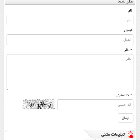
نظر شما
(◀پرسش‌نامه)
ساده، بی واسطه
کن ▶
◂پرسش‌نامه)
و مستقیم
نام
ایمیل
* نظر
* کد امنیتی