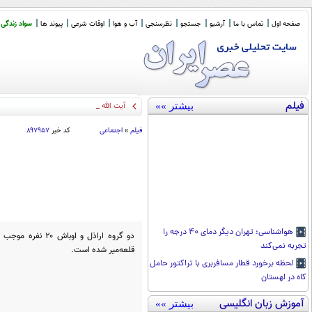
صفحه اول
تماس با ما
آرشیو
جستجو
نظرسنجی
آب و هوا
اوقات شرعی
پیوند ها
سواد زندگی
فیلم
بیشتر »»
آیت الله محقق داماد : در عصر ر
_
فیلم
»
اجتماعی
کد خبر
۸۹۷۹۵۷
هواشناسی: تهران دیگر دمای ۴۰ درجه را
دو گروه اراذل و او
تجربه نمی‌کند
قلعه‌میر شده است.
لحظه برخورد قطار مسافربری با تراکتور حامل
کاه در لهستان
آموزش زبان انگلیسی
بیشتر »»