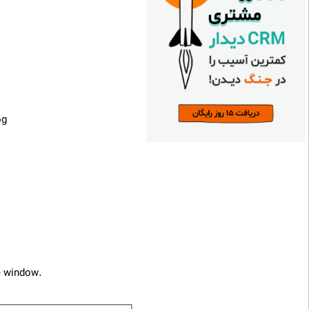
og
e window.