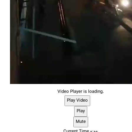
Video Player is loading.
Play Video
Play
Mute
Current Time
0:00