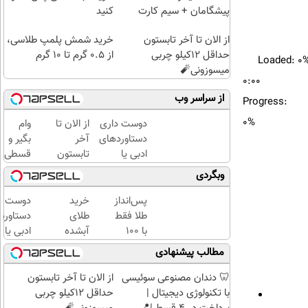
پیشگامان + سیم کارت
کنید
رایگان
از الان تا آخر تابستون
خرید شمش پلمپ طلاسی،
حداقل 12کیلو چربی
از ۰.۵ گرم تا ۱۰ گرم
Loaded
: 0
میسوزونی🧨
0:00
از سراسر وب
Progress
:
0%
دوست داری
از الان تا
وام
دستاوردهای
آخر
بگیر و
ادبی یا
تابستون
قسطی
علمی خود را
حداقل
طلا
وبگردی
فوری به
12کیلو
بخر!
کتاب تبدیل
چربی
چی از
پس‌انداز
خرید
دوست د
کنی؟
میسوزونی
این
طلا فقط
طلای
دستاورد
🧨
بهتر!!
با ۱۰۰
آبشده
ادبی یا
سریع
هزارتومان
حتی با
علمی خود
مطالب پیشنهادی
احراز
(امن و
۱۰۰هزارتومان
فوری به
کن
راحت)
کتاب تب
🦷 دندان مصنوعی سوئیسی
از الان تا آخر تابستون
کنی؟
با تکنولوژی دیجیتال |
حداقل 12کیلو چربی