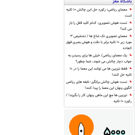
باشگاه مغز
معمای ریاضی؛ رکورد حل این چالش 10 ثانیه
است
تست هوش تصویری: کدام کلید قفل را باز
می کند؟
معمای تصویری تک شاخ ها / تشخیص 3
مورد زیر 10 ثانیه برابر با دقت و هوش بصری فوق
العاده
یک معمای ریاضی/ خیلی ها برای رسیدن به
جواب دچار چالش می شوند، شما چطور؟
فقط تیزبین ها می توانند این معما را در 10
ثانیه حل کنند!
تست هوش چالش برانگیز: نابغه های ریاضی
الگوی پنهان این معما را پیدا کنند!
تیزبین ها مچ این ماهی پنهان کار را بگیرند! /
رکورد 10 ثانیه