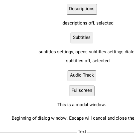
Descriptions
descriptions off
, selected
Subtitles
subtitles settings
, opens subtitles settings dial
subtitles off
, selected
Audio Track
Fullscreen
This is a modal window.
Beginning of dialog window. Escape will cancel and close th
Text