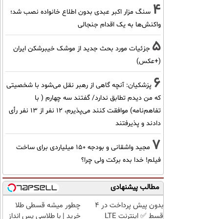
4
سنگ مزار اکبر عبدی بدون اطلاع خانواده نصب شد؛
واکنش‌ها به یک اقدام جنجالی
5
جزئیات مورد بحث جدید از موشک خیبرشکن ایران
(+عکس)
6
پزشکیان‌: آنچه گاهی از رهبر نقل می‌شود با شخصیتی
که من دیدم تطابق ندارد/ گفتند سه چهارم ( با
تفاهم‌نامه) موافقت کنند می‌پذیرم، 12 نفر از 13 نفر رأی
دادند و پذیرفتند
7
مجید واشقانی و بودجه 150 میلیاردی برای ساخت
فیلم! خدا بده برکت ولی چرا؟
مطالب پیشنهادی
بدون پیش پرداخت در 4
چطور میشه قسطی طلا
قسط ✅ اینترنت LTE
خرید | با طلاسی پس انداز