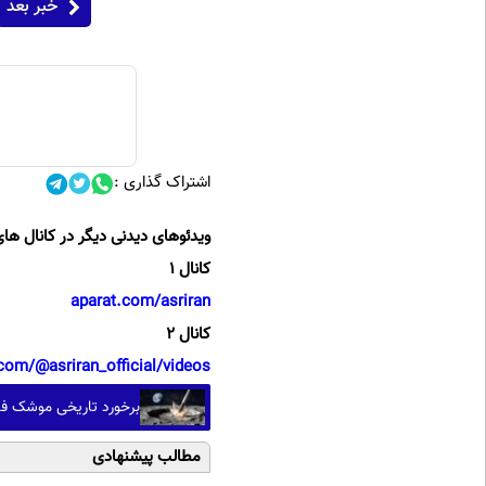
خبر بعد
اشتراک گذاری :
ویدئوهای دیدنی دیگر در کانال های
کانال 1
aparat.com/asriran
کانال 2
com/@asriran_official/videos
برخورد تاریخی موشک فالکون ۹
مطالب پیشنهادی