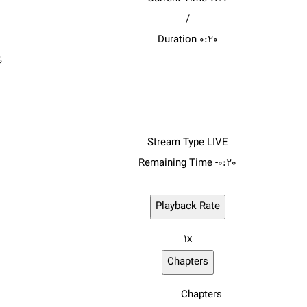
/
Duration
0:20
%
Stream Type
LIVE
Remaining Time
-0:20
Playback Rate
1x
Chapters
Chapters