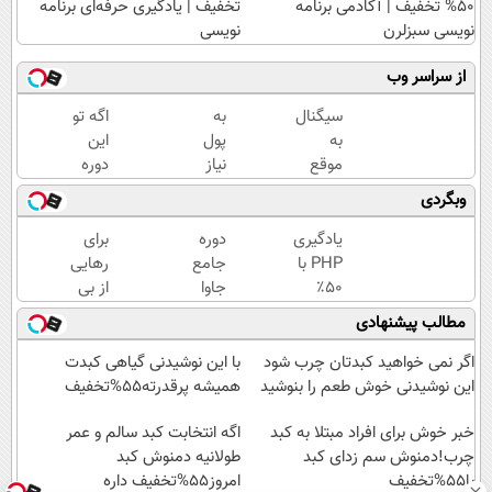
50% تخفیف | آکادمی برنامه
تخفیف | یادگیری حرفه‌ای برنامه
نویسی سبزلرن
نویسی
از سراسر وب
سیگنال
به
اگه تو
به
پول
این
موقع
نیاز
دوره
سرمایه
داری؟
شرکت
وبگردی
گذاری
همین
نکنی
(رایگان
الان
باختی!
یادگیری
دوره
برای
به
این
(
PHP با
جامع
رهایی
مدت
دوره
رایگان
۵۰٪
جاوا
از بی
محدود)
رایگان
آموزش
تخفیف
اسکریپت
پولی
مطالب پیشنهادی
رو
ببین
ویژه | با
رو با ۵۰٪
دیدن
شرکت
پولدار
سبزلرن
تخفیف
همین
اگر نمی خواهید کبدتان چرب شود
با این نوشیدنی گیاهی کبدت
کن تا
شی)
برنامه
بخر |
دوره
این نوشیدنی خوش طعم را بنوشید
همیشه پرقدرته55%تخفیف
دیر
نویس
تخفیف
رایگان
نشده!
شو
خبر خوش برای افراد مبتلا به کبد
سبزلرن
کافیه!
اگه انتخابت کبد سالم و عمر
چرب!دمنوش سم زدای کبد
شروع
طولانیه دمنوش کبد
(شمارتو
با55%تخفیف
امروز55%تخفیف داره
شد
وارد