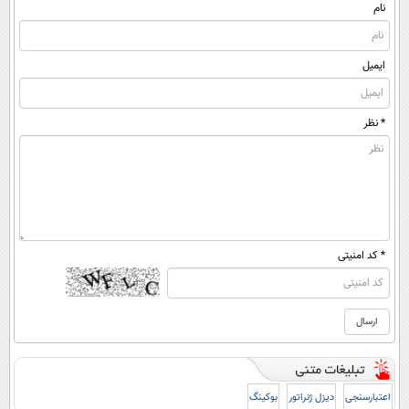
😨
نام
ایمیل
* نظر
* کد امنیتی
اعتبارسنجی
دیزل ژنراتور
بوکینگ