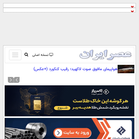
باز
نسخه اصلی
و
صفحه اول
هواپیمای مافوق صوت لاکهید؛ رقیب کنکورد (+عکس)
بسته
تماس با ما
کردن
آرشیو
منو
جستجو
نظرسنجی
آب و هوا
اوقات شرعی
پیوند ها
سواد زندگی