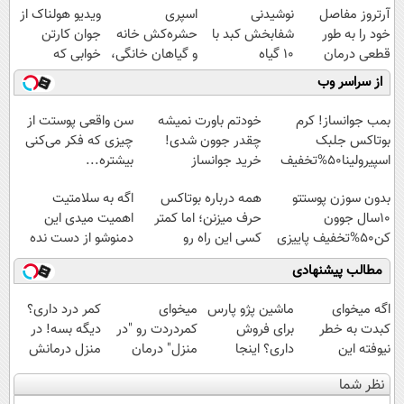
آرتروز مفاصل
نوشیدنی
اسپری
ویدیو هولناک از
خود را به طور
شفابخش کبد با
حشره‌کش خانه
جوان کارتن
قطعی درمان
10 گیاه
و گیاهان خانگی،
خوابی که
کنید!
موثر(تخفیف تا
نابودکننده انواع
میلیاردر شد.
از سراسر وب
◗پرسش‌نامه◖
امشب)
حشرات خانگی و
آموزش رایگان
آفات
بمب جوانساز! کرم
خودتم باورت نمیشه
سن واقعی پوستت از
بوتاکس جلبک
چقدر جوون شدی!
چیزی که فکر می‌کنی
اسپیرولینا50%تخفیف
خرید جوانساز
بیشتره...
اسپیرولینا با تخفیف
بدون سوزن پوستتو
همه درباره بوتاکس
اگه به سلامتیت
ویژه
10سال جوون
حرف میزنن؛ اما کمتر
اهمیت میدی این
کن50%تخفیف پاییزی
کسی این راه رو
دمنوشو از دست نده
میشناسه.
مطالب پیشنهادی
اگه میخوای
ماشین پژو پارس
میخوای
کمر درد داری؟
کبدت به خطر
برای فروش
کمردردت رو "در
دیگه بسه! در
نیوفته این
داری؟ اینجا
منزل" درمان
منزل درمانش
دمنوش گیاهی
سریع بفروشش
کنی؟ (◂فیلم +
کن
نظر شما
رو فراموش نکن
◂پرسش‌نامه)
(◀پرسش‌نامه)