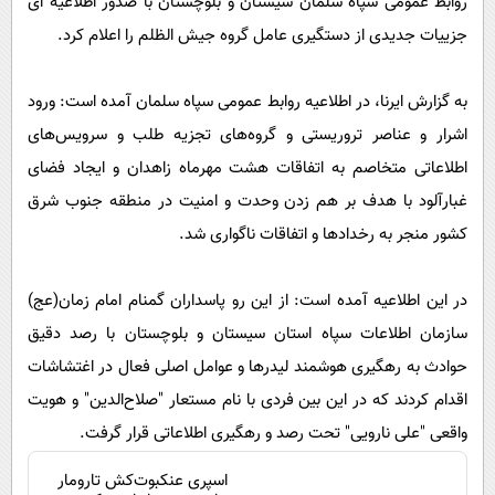
روابط عمومی سپاه سلمان سیستان و بلوچستان با صدور اطلاعیه ای
پیامک
سرگرمی
جزییات جدیدی از دستگیری عامل گروه جیش الظلم را اعلام کرد.
روانشناسی
فناوری
آشپزی
گوناگون
به گزارش ایرنا، در اطلاعیه روابط عمومی سپاه سلمان آمده است: ورود
دانلود
اشرار و عناصر تروریستی و گروه‌های تجزیه طلب و سرویس‌های
حوادث
اطلاعاتی متخاصم به اتفاقات هشت مهرماه زاهدان و ایجاد فضای
محیط زیست
غبارآلود با هدف بر هم زدن وحدت و امنیت در منطقه جنوب شرق
سلامت
کشور منجر به رخدادها و اتفاقات ناگواری شد.
فرهنگی
بین الملل
در این اطلاعیه آمده است: از این رو پاسداران گمنام امام زمان(عج)
سازمان اطلاعات سپاه استان سیستان و بلوچستان با رصد دقیق
اجتماعی
حوادث به رهگیری هوشمند لیدرها و عوامل اصلی فعال در اغتشاشات
حیات وحش
اقدام کردند که در این بین فردی با نام مستعار "صلاح‌الدین" و هویت
سیاست خارجی
واقعی "علی نارویی" تحت رصد و رهگیری اطلاعاتی قرار گرفت.
اسپری عنکبوت‌‌کش تارومار