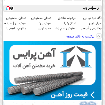
از سراسر وب
اگه کبد نو می
میدونم عاشق
دندان مصنوعی
دندان مصنوعی
خوای این
کبدتی! با
سوئیسی:
سوئیسی | سبک،
نوشیدنی گیاهی
دمنوش سم زدا،
جدیدترین
مقاوم، طبیعی!
رو به خودت
سلامتیشو
فناوری اروپا،
ویزیت
بازگشت به بالای صفحه
هدیه
تضمین کن 55%
سبک و مقاوم |
رایگان+پرداخت
بده55%تخفیف
تخفیف
پرداخت قسطی
اقساطی😍