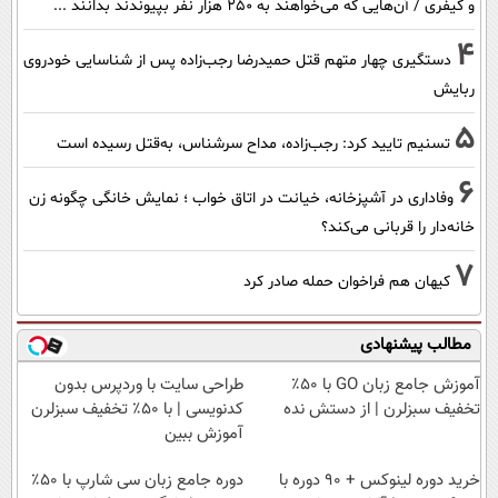
و کیفری / آن‌هایی که می‌خواهند به ۲۵۰ هزار نفر بپیوندند بدانند ...
4
دستگیری چهار متهم قتل حمیدرضا رجب‌زاده پس از شناسایی خودروی
ربایش
5
تسنیم تایید کرد: رجب‌زاده، مداح سرشناس، به‌قتل رسیده است
6
وفاداری در آشپزخانه، خیانت در اتاق خواب ؛ نمایش خانگی چگونه زن
خانه‌دار را قربانی می‌کند؟
7
کیهان هم فراخوان حمله صادر کرد
مطالب پیشنهادی
آموزش جامع زبان GO با ۵۰٪
طراحی سایت با وردپرس بدون
تخفیف سبزلرن | از دستش نده
کدنویسی | با ۵۰٪ تخفیف سبزلرن
آموزش ببین
خرید دوره لینوکس + 90 دوره با
دوره جامع زبان سی شارپ با ۵۰٪