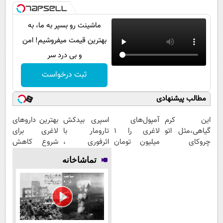
ماشینت رو بسپر به ما، به
بهترین قیمت میفروشیم! امن
و بی درد سر
ثبت درخواست
مطالب پیشنهادی
این کرم
آمپول‌های
اسپری بیدکش
بهترین داروهای
گیاهی،مثل اتو
لاغری را ۱
تارومار با
لاغری برای
چروکای
میلیون تومان
اثرفوری ،
شروع کاهش
پوستتوصاف
ارزان‌تر از
محافظ لباس در
وزن، ارسال از
تماشاخانه
میکنه!50%تخفیف
همه‌جا بخر!
مقابل بید
داروخانه های
نزدیکت!