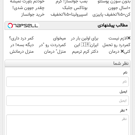
بدون سوزن پوستتو
بمب جوانساز! کرم
خودتم باورت نمیشه
10سال جوون
بوتاکس جلبک
چقدر جوون شدی!
کن50%تخفیف پاییزی
اسپیرولینا50%تخفیف
خرید جوانساز
اسپیرولینا با تخفیف
مطالب پیشنهادی
ویژه
❌لازم نیست
برای اولین بار در
میخوای
کمر درد داری؟
کمردرد رو تحمل
ایران🇮🇷 این
کمردردت رو "در
دیگه بسه! در
کنی❌ درمان
دکتر کرم ترمیم
منزل" درمان
منزل درمانش
بدون جراحی و
کننده 23 روزه
کنی؟ (◂فیلم +
کن
نظر شما
قرص
ساخت!
◂پرسش‌نامه)
(◀پرسش‌نامه)
(پرسشنامه)
نام
ایمیل
* نظر