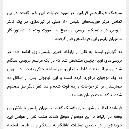
پیامک
سرگرمی
سرهنگ عبدالرحیم قربانپور در مورد جزئیات این خبر گفت: در پی
روانشناسی
فناوری
تماس مرکز فوریت‌های پلیس ۱۱۰ مبنی بر تیراندازی در یک تالار
آشپزی
گوناگون
عروسی در باغملک، بررسی موضوع به صورت ویژه در دستور کار
دانلود
حوادث
ماموران پلیس این فرماندهی قرار گرفت.
محیط زیست
به گزارش ایسنا به نقل از پایگاه خبری پلیس، وی ادامه داد: در
سلامت
بررسی‌های اولیه پلیس مشخص شد که در یک مراسم عروسی هنگام
فرهنگی
شادی و بر اثر بدعت غلط تیراندازی، تیر اسلحه جنگی به صورت سهوی
به یک نوجوان برخورد کرده است و این نوجوان پس از انتقال به
بین الملل
بیمارستان بر اثر جراحات وارده فوت شده و سه نفر دیگر نیز مصدوم
اجتماعی
شده‌اند که تحت درمان هستند.
حیات وحش
فرمانده انتظامی شهرستان باغملک گفت: ماموران پلیس با تلاش بی
سیاست خارجی
وقفه در ارتباط با این موضوع موفق شدند هفت نفر از عوامل این
تیراندازی را در چندین عملیات غافلگیرانه دستگیر و دو قبضه اسلحه