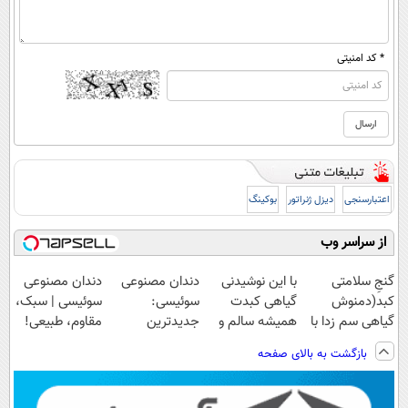
* کد امنیتی
اعتبارسنجی
دیزل ژنراتور
بوکینگ
از سراسر وب
گنجِ سلامتی
با این نوشیدنی
دندان مصنوعی
دندان مصنوعی
کبد(دمنوش
گیاهی کبدت
سوئیسی:
سوئیسی | سبک،
گیاهی سم زدا با
همیشه سالم و
جدیدترین
مقاوم، طبیعی!
55%تخفیف)
قویه
فناوری اروپا،
ویزیت
بازگشت به بالای صفحه
سبک و مقاوم |
رایگان+پرداخت
پرداخت قسطی
اقساطی😍