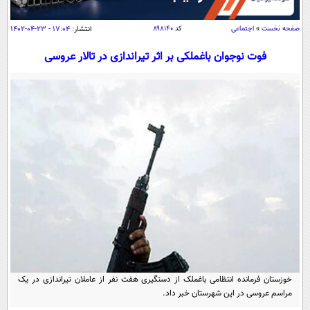
سیاسی
اقتصاد
صفحه نخست
»
اجتماعی
کد
۸۹۸۱۴۰
انتشار:
۱۷:۰۴ - ۲۳-۰۴-۱۴۰۲
جامعه
اقتصادی
فوت نوجوان باغملکی بر اثر تیراندازی در تالار عروسی
ورزشی
اجتماعی
خودرو
بین الملل
حوادث
فرهنگ و هنر
سیاست خارجی
سلامت
علم و دانش
یک برش دانایی
قرآن
فناوری و It
محیط زیست
گوناگون
علمی
سفر و تفریح
فیلم
سرگرمی
اخبار کریپتو
عصر ایران 2
اقتصاد
باشگاه مغز
آموزش زبان
خواندنی ها و دیدنی ها
ورزش
مجله تصویری سلاح
خوزستان فرمانده انتظامی باغملک از دستگیری هفت نفر از عاملان تیراندازی در یک
داستان کوتاه
سیاست
مراسم عروسی در این شهرستان خبر داد.