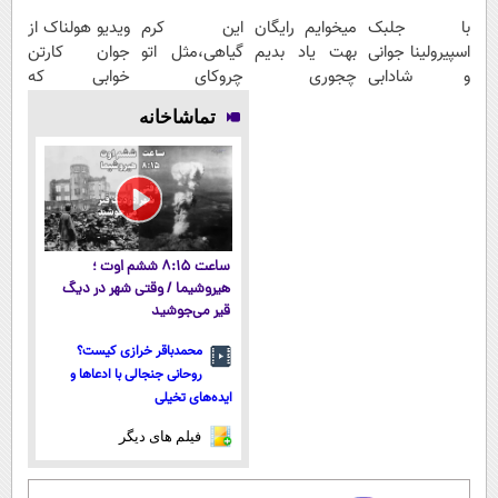
با جلبک
میخوایم رایگان
این کرم
ویدیو هولناک از
اسپیرولینا جوانی
بهت یاد بدیم
گیاهی،مثل اتو
جوان کارتن
و شادابی
چجوری
چروکای
خوابی که
پوستت
پولدارشی! باور
پوستتوصاف
میلیاردر شد.
تماشاخانه
تضمینه50%تخفیف
نداری امتحانش
میکنه!50%تخفیف
آموزش رایگان
مجانیه
ساعت ۸:۱۵ ششم اوت ؛
هیروشیما / وقتی شهر در دیگ
قیر می‌جوشید
محمدباقر خرازی کیست؟
روحانی جنجالی با ادعاها و
ایده‌های تخیلی
فیلم های دیگر