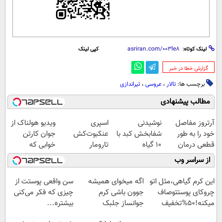
لینک کوتاه:
کپی لینک
‌گزارش خطا در خبر
برچسب ها:
تالار
،
عروسی
،
تیراندازی‌
مطالب پیشنهادی
آرتروز مفاصل
نوشیدنی
اسپری
ویدیو هولناک از
خود را به طور
شفابخش کبد با
عنکبوت‌‌کش
جوان کارتن
قطعی درمان
10 گیاه
تارومار
خوابی که
کنید!
موثر(تخفیف تا
ازبین‌برنده انواع
میلیاردر شد.
از سراسر وب
◗پرسش‌نامه◖
امشب)
عنکبوت
آموزش رایگان
این کرم گیاهی،مثل اتو
اگه میخوای همیشه
سن واقعی پوستت از
چروکای پوستتوصاف
جوون باشی کرم
چیزی که فکر می‌کنی
میکنه!50%تخفیف
جوانساز جلبک
بیشتره...
مخصوص توعه