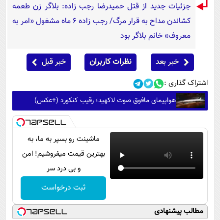
جزئیات جدید از قتل حمیدرضا رجب زاده: بلاگر زن طعمه
کشاندن مداح به قرار مرگ/ رجب زاده 6 ماه مشغول «امر به
معروف» خانم بلاگر بود
خبر بعد
نظرات کاربران
خبر قبل
اشتراک گذاری :
هواپیمای مافوق صوت لاکهید؛ رقیب کنکورد (+عکس)
ماشینت رو بسپر به ما، به
بهترین قیمت میفروشیم! امن
و بی درد سر
ثبت درخواست
مطالب پیشنهادی