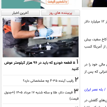
پربیننده های روز
آخرین اخبار
اسناد خوداظهاری مالی دونالد ترامپ نشان می‌دهد که او بعد از ترک کاخ سفید در ازای تنها ۱۵ سخنرانی، بیش از ۱۲ میلیارد دلار
 کاخ سفید، بیش
ی گلف در خارج از آمریکا کسب
1
۵ قطعه خودرو که باید در ۹۶ هزار کیلومتر عوض
ه ترامپ برای شرکت در انتخابات ۲۰۲۴ آمریکا سوابق مالی خود را در
کنید
ت ایالات متحده» قرار داد. این داده‌ها نشان می‌دهد که ترامپ در ازای هر یک از ۱۵ سخنرانی که پس از
2
رقیب آینده F-35 چه مشخصاتی دارد؟
3
/
بله عصر ایران
قیمت دلار، طلا و سکه شنبه ۱۷ مرداد ۱۴۰۵ (+جدول
قیمت)
ن دلار درآمد داشته و زمین‌های گلفش در