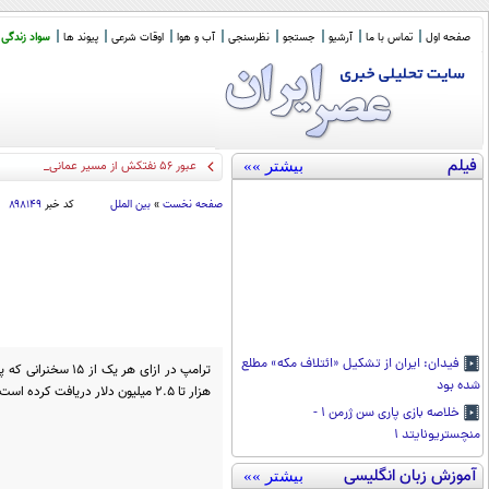
صفحه اول
تماس با ما
آرشیو
جستجو
نظرسنجی
آب و هوا
اوقات شرعی
پیوند ها
سواد زندگی
فیلم
بیشتر »»
عبور ۵۶ نفتکش از مسیر عمانی تنگه هرمز
صفحه نخست
»
بین الملل
کد خبر
۸۹۸۱۴۹
فیدان: ایران از تشکیل «ائتلاف مکه» مطلع
شده بود
هزار تا ۲.۵ میلیون دلار دریافت کرده است.
خلاصه بازی پاری سن ژرمن ۱ -
منچستریونایتد ۱
آموزش زبان انگلیسی
بیشتر »»