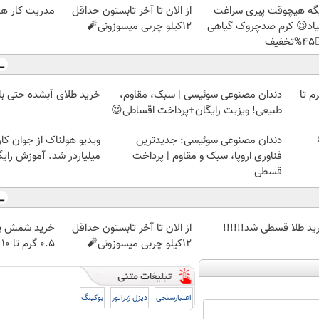
 ها با همتیک
از الان تا آخر تابستون حداقل
دیگه هیچوقت پیری سرا
12کیلو چربی میسوزونی🧨
نمیاد😉 کرم ضدچروک گیا
👈
رید طلای آبشده حتی با ۱۰۰هزارتومان
دندان مصنوعی سوئیسی | سبک، مقاوم،
خرید شمش پلمپ طلاسی، از 
طبیعی! ویزیت رایگان+پرداخت اقساطی😍
 از جوان کارتن خوابی که
دندان مصنوعی سوئیسی: جدیدترین
لیاردر شد. آموزش رایگان
فناوری اروپا، سبک و مقاوم | پرداخت
قسطی
پ طلاسی، از
از الان تا آخر تابستون حداقل
خرید طلا قسطی شد!!!!
۰.۵ گرم تا ۱۰ گرم
12کیلو چربی میسوزونی🧨
بوکینگ
دیزل ژنراتور
اعتبارسنجی