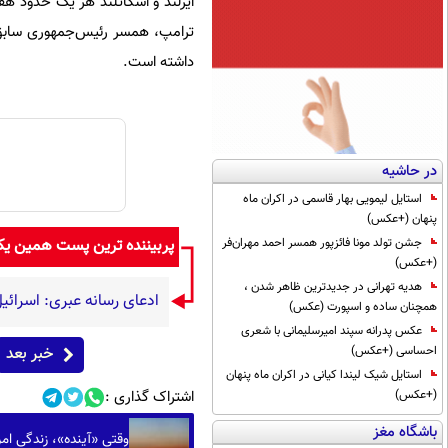
ایرلند و اسکاتلند هر یک حدود هفت
ترامپ، همسر رئیس‌جمهوری سابق آ
داشته است.
در حاشیه
استایل لیمویی بهار قاسمی در اکران ماه
پنهان (+عکس)
پربیننده ترین پست همین ی
جشن تولد مونا فائزپور همسر احمد مهران‌فر
(+عکس)
هدیه تهرانی در جدیدترین ظاهر شدن ،
ادعای رسانه عبری: اسرائیل
همچنان ساده و اسپورت (عکس)
عکس پدرانه سپند امیرسلیمانی با شعری
خبر بعد
احساسی (+عکس)
استایل شیک لیندا کیانی در اکران ماه پنهان
اشتراک گذاری :
(+عکس)
باشگاه مغز
وقتی «آینده»، زندگی امرو