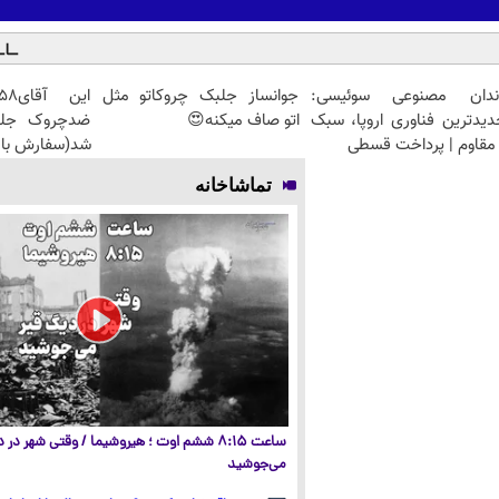
ندان مصنوعی سوئیسی:
جوانساز جلبک چروکاتو مثل
دیدترین فناوری اروپا، سبک
اتو صاف میکنه😍
مقاوم | پرداخت قسطی
شد(سفارش با 
تماشاخانه
ساعت ۸:۱۵ ششم اوت ؛ هیروشیما / وقتی شهر در
می‌جوشید