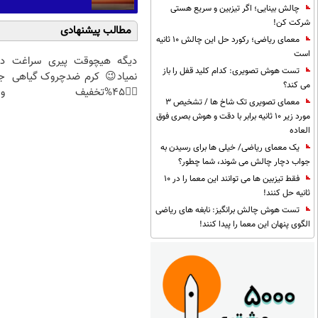
چالش بینایی؛ اگر تیزبین و سریع هستی
شرکت کن!
مطالب پیشنهادی
معمای ریاضی؛ رکورد حل این چالش 10 ثانیه
است
دیگه هیچوقت پیری سراغت
د
تست هوش تصویری: کدام کلید قفل را باز
نمیاد😉 کرم ضدچروک گیاهی
ج
می کند؟
👈🏻45%تخفیف
و 
معمای تصویری تک شاخ ها / تشخیص 3
مورد زیر 10 ثانیه برابر با دقت و هوش بصری فوق
العاده
یک معمای ریاضی/ خیلی ها برای رسیدن به
جواب دچار چالش می شوند، شما چطور؟
فقط تیزبین ها می توانند این معما را در 10
ثانیه حل کنند!
تست هوش چالش برانگیز: نابغه های ریاضی
الگوی پنهان این معما را پیدا کنند!