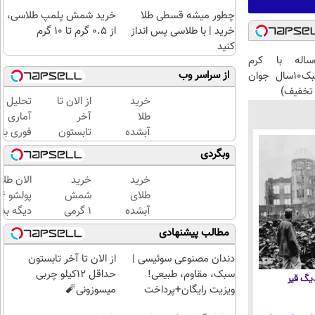
چطور میشه قسطی طلا
خرید شمش پلمپ طلاسی،
خرید | با طلاسی پس انداز
از ۰.۵ گرم تا ۱۰ گرم
کنید
این آقای58ساله با کرم
از سراسر وب
ضدچروک جلبک10سال جوان
تخفیف)
خرید
از الان تا
تحلیل
طلا
آخر
آماری
آبشده
تابستون
فوری با
با 100
حداقل
نرم
وبگردی
هزار
12کیلو
افزار
تومن
چربی
SPSS
خرید
خرید
الان طلا
میسوزونی
به
طلای
شمش
🧨
همراه
آبشده
1 گرمی
دیگه بده
آموزش
حتی با
از
سرمایه‌گ
مطالب پیشنهادی
کامل
۱۰۰هزارتومان
طلاسی
طلا با ا
حتی
بی‌بهره
دندان مصنوعی سوئیسی |
از الان تا آخر تابستون
یک
سبک، مقاوم، طبیعی!
حداقل 12کیلو چربی
 دیگ قیر
روزه !!
ویزیت رایگان+پرداخت
میسوزونی🧨
اقساطی😍