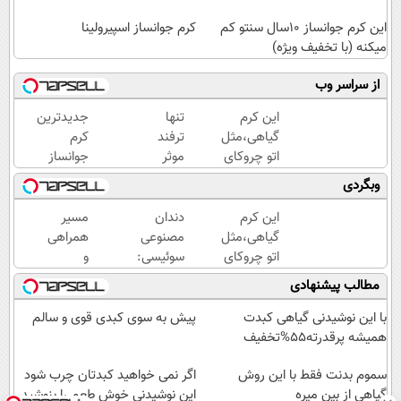
این کرم جوانساز 10سال سنتو کم
کرم جوانساز اسپیرولینا
میکنه (با تخفیف ویژه)
از سراسر وب
این کرم
تنها
جدیدترین
گیاهی،مثل
ترفند
کرم
اتو چروکای
موثر
جوانساز
پوستتوصاف
رفع
حاوی
وبگردی
میکنه!50%تخفیف
چروک
جلبک
پوست،
اسپیرولینا!
این کرم
دندان
مسیر
همین
( لینک
گیاهی،مثل
مصنوعی
همراهی
کرم
خرید با
اتو چروکای
سوئیسی:
و
آلمانیه
تخفیف
پوستتوصاف
جدیدترین
گزارش
مطالب پیشنهادی
(45%
ویژه)
میکنه!50%تخفیف
فناوری
عملکرد
تخفیف)
اروپا،
گروه
با این نوشیدنی گیاهی کبدت
پیش به سوی کبدی قوی و سالم
سبک و
اسنپ
همیشه پرقدرته55%تخفیف
مقاوم |
در
سموم بدنت فقط با این روش
پرداخت
۱۴۰۴
اگر نمی خواهید کبدتان چرب شود
گیاهی از بین میره
قسطی
این نوشیدنی خوش طعم را بنوشید