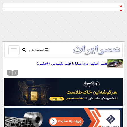
باز
نسخه اصلی
و
صفحه اول
هیلی انیگما؛ مزدا میاتا با قلب لکسوس (+عکس)
بسته
تماس با ما
کردن
آرشیو
منو
جستجو
نظرسنجی
آب و هوا
اوقات شرعی
پیوند ها
سواد زندگی