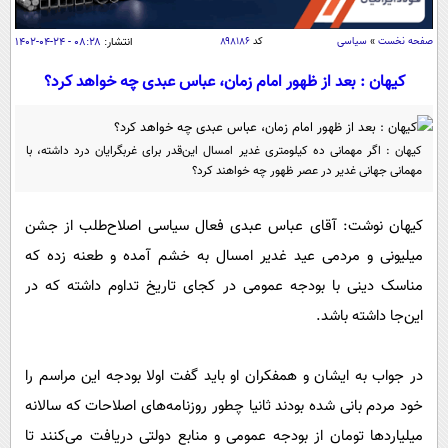
سیاسی
اقتصاد
صفحه نخست
»
سیاسی
کد
۸۹۸۱۸۶
انتشار:
۰۸:۲۸ - ۲۴-۰۴-۱۴۰۲
جامعه
اقتصادی
کیهان : بعد از ظهور امام زمان، عباس عبدی چه خواهد کرد؟
ورزشی
اجتماعی
خودرو
بین الملل
حوادث
کیهان : اگر مهمانی ده کیلومتری غدیر امسال این‌قدر برای غربگرایان درد داشته، با
مهمانی جهانی غدیر در عصر ظهور چه خواهند کرد؟
فرهنگ و هنر
سیاست خارجی
سلامت
علم و دانش
یک برش دانایی
کیهان نوشت: آقای عباس عبدی فعال سیاسی اصلاح‌طلب از جشن
قرآن
فناوری و It
میلیونی و مردمی عید غدیر امسال به خشم آمده و طعنه زده که
محیط زیست
گوناگون
علمی
مناسک دینی با بودجه عمومی در کجای تاریخ تداوم داشته که در
سفر و تفریح
فیلم
سرگرمی
این‌جا داشته باشد.
اخبار کریپتو
عصر ایران 2
اقتصاد
باشگاه مغز
در جواب به ایشان و همفکران او باید گفت اولا بودجه این مراسم را
آموزش زبان
خواندنی ها و دیدنی ها
ورزش
مجله تصویری سلاح
خود مردم بانی شده بودند ثانیا چطور روزنامه‌های اصلاحات که سالانه
داستان کوتاه
سیاست
میلیاردها تومان از بودجه عمومی و منابع دولتی دریافت می‌کنند تا