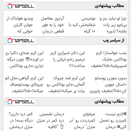
مطالب پیشنهادی
چرا تو نباید بنز و
نوشیدنی
آرتروز مفاصل
ویدیو هولناک از
بی‌ام‌و زیر پات
شفابخش کبد با
خود را به طور
جوان کارتن
باشه؟ (دوره
10 گیاه
قطعی درمان
خوابی که
رایگان درآمد
موثر(تخفیف تا
کنید!
میلیاردر شد.
از سراسر وب
میلیاردی)
امشب)
◗پرسش‌نامه◖
آموزش رایگان
بمب جوانساز! کرم
این دکتر شیرازی کرم
این کرم صدای دکترا رو
بوتاکس جلبک
ترمیم زخم ایرانی را
در اورده😳 چون دیگه
اسپیرولینا50%تخفیف
ساخت!!!
نیازی نداری بوتاکس
کنی!!!
بدون سوزن پوستتو
این کرم ضد چروک
این کرم گیاهی،مثل اتو
10سال جوون
آلمانی،جای بوتاکس رو
چروکای پوستتوصاف
کن50%تخفیف پاییزی
برات پر میکنه!تخفیف
میکنه!50%تخفیف
تا امشب
مطالب پیشنهادی
❌لازم نیست
میخوای
درمان تضمینی
کمر درد داری؟
کمردرد رو تحمل
کمردردت رو "در
درد کمر در منزل
دیگه بسه! در
کنی❌ درمان
منزل" درمان
👌 "کافیه
منزل درمانش