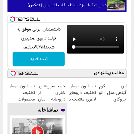
هیلی انیگما؛ مزدا میاتا با قلب لکسوس (+عکس)
دانشمندان ایرانی موفق به
تولید داروی ضدپیری
شدند!45%تخفیف
ثبت خرید
مطالب پیشنهادی
این کرم
۱ میلیون تومان
خریدآمپول‌های
۱ میلیون تومان
گیاهی،مثل اتو
تخفیف داروهای
لاغری از
تخفیف
چروکای
لاغری منتخب با
داروخانه های
محصولات
پوستتوصاف
ارسال از
اطرافت، ارسال
لاغری؛ یک قدم
تماشاخانه
میکنه!50%تخفیف
داروخانه
فوری همراه با
نزدیک‌تر به
نزدیکت
پک یخ!
شروع کاهش
وزن