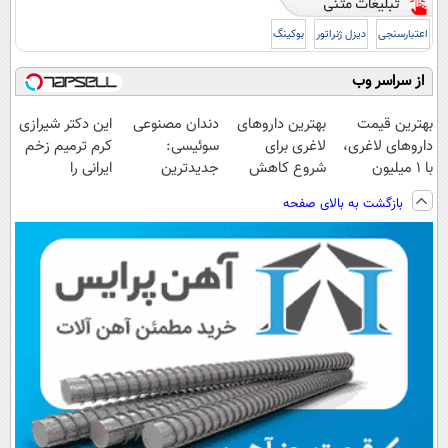
اعتبارسنجی
دیزل ژنراتور
بوکینگ
از سراسر وب
بهترین قیمت
بهترین داروهای
دندان مصنوعی
این دکتر شیرازی
داروهای لاغری،
لاغری برای
سوئیسی:
کرم ترمیم زخم
با ۱ میلیون
شروع کاهش
جدیدترین
ایرانی را
تخفیف و ارسال
وزن، ارسال از
فناوری اروپا،
ساخت!!!
بازگشت به بالای صفحه
از داروخانه‌
داروخانه های
سبک و مقاوم |
نزدیکت!
پرداخت قسطی