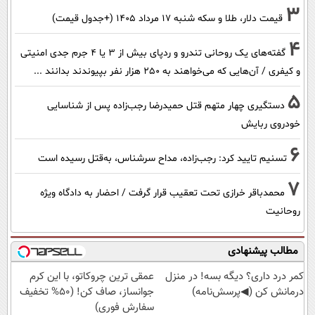
3
قیمت دلار، طلا و سکه شنبه ۱۷ مرداد ۱۴۰۵ (+جدول قیمت)
4
گفته‌های یک روحانی تندرو و ردپای بیش از ۳ یا ۴ جرم جدی امنیتی
و کیفری / آن‌هایی که می‌خواهند به ۲۵۰ هزار نفر بپیوندند بدانند ...
5
دستگیری چهار متهم قتل حمیدرضا رجب‌زاده پس از شناسایی
خودروی ربایش
6
تسنیم تایید کرد: رجب‌زاده، مداح سرشناس، به‌قتل رسیده است
7
محمدباقر خرازی تحت تعقیب قرار گرفت / احضار به دادگاه ویژه
روحانیت
مطالب پیشنهادی
کمر درد داری؟ دیگه بسه! در منزل
عمقی ترین چروکاتو، با این کرم
درمانش کن (◀پرسش‌نامه)
جوانساز، صاف کن! (50% تخفیف
سفارش فوری)