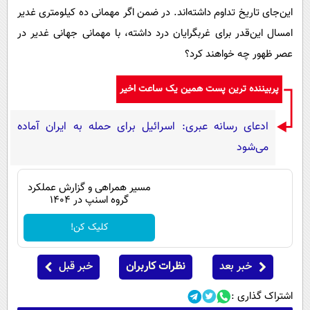
پیامک
سرگرمی
این‌جای تاریخ تداوم داشته‌اند. در ضمن اگر مهمانی ده کیلومتری غدیر
روانشناسی
امسال این‌قدر برای غربگرایان درد داشته، با مهمانی جهانی غدیر در
فناوری
عصر ظهور چه خواهند کرد؟
آشپزی
گوناگون
دانلود
حوادث
پربیننده ترین پست همین یک ساعت اخیر
محیط زیست
ادعای رسانه عبری: اسرائیل برای حمله به ایران آماده
سلامت
می‌شود
فرهنگی
مسیر همراهی و گزارش عملکرد
بین الملل
گروه اسنپ در ۱۴۰۴
اجتماعی
کلیک کن!
حیات وحش
سیاست خارجی
خبر بعد
نظرات کاربران
خبر قبل
اشتراک گذاری :