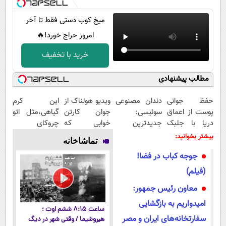
میخ کوب دستی فقط تا آخر
امروز حراج خورد!🔥
خرید با تخفیف
مطالب پیشنهادی
حفظ جوانی
دندان مصنوعی
ویدیو هولناک از
این کرم
پوست از اعماق
سوئیسی:
جوان کارتن
گیاهی،مثل اتو
دریا با جلبک
جدیدترین
خوابی که
چروکای
اسپیرولینا
فناوری اروپا،
میلیاردر شد.
پوستتوصاف
بیشتر بخوانید:
تماشاخانه
سبک و مقاوم |
آموزش رایگان
میکنه!50%تخفیف
جوجه کباب در فضا!
پرداخت قسطی
(فیلم)
معاون رئیس جمهور:
امیدواریم به بازگشایی
ساعت ۸:۱۵ ششم اوت ؛
سفارتخانه‌های ایران و مصر
هیروشیما / وقتی شهر در دیگ