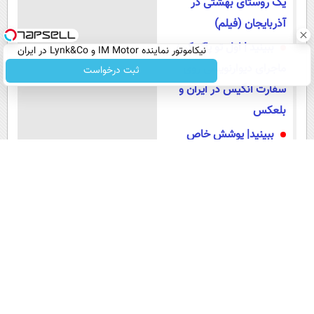
یک روستای بهشتی در
آذربایجان (فیلم)
ببینید | اول تو پاک کن؛
نیکاموتور نماینده IM Motor و Lynk&Co در ایران
ماجرای دیوارنویسی روی
ثبت درخواست
سفارت انگیس در ایران و
بلعکس
ببینید| پوشش خاص
سفیر انگلیس در آذربایجان؛
دامن اسکاتلندی
عضویت در اینستاگرام عصر ایران
۱۵ سال پیش در چنین روزی
این لحظه با حافظ