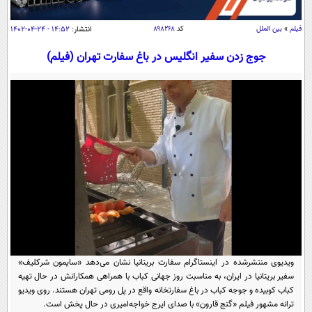
سیاسی
اقتصاد
فیلم
»
بین الملل
کد
۸۹۸۲۶۸
انتشار:
۱۴:۵۲ - ۲۴-۰۴-۱۴۰۲
جامعه
اقتصادی
جوج زدن سفیر انگلیس در باغ سفارت تهران (فیلم)
ورزشی
اجتماعی
خودرو
بین الملل
حوادث
فرهنگ و هنر
سیاست خارجی
سلامت
علم و دانش
یک برش دانایی
قرآن
فناوری و It
محیط زیست
گوناگون
علمی
سفر و تفریح
فیلم
سرگرمی
اخبار کریپتو
عصر ایران 2
اقتصاد
باشگاه مغز
ویدیوی منتشرشده در اینستاگرام سفارت بریتانیا نشان می‌دهد «سایمون شرکلیف»
آموزش زبان
خواندنی ها و دیدنی ها
ورزش
مجله تصویری سلاح
سفیر بریتانیا در ایران، به مناسبت روز جهانی کباب با همراهی همکارانش در حال تهیه
کباب کوبیده و جوجه کباب در باغ سفارتخانه واقع در پل رومی تهران هستند. روی ویدیو
داستان کوتاه
سیاست
ترانه‌ مشهور فیلم «گنج قارون» با صدای ایرج خواجه‌امیری در حال پخش است.